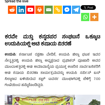
Spread the love
ಕರವೇ ಮತ್ತು ಕನ್ನಡಪರ ಸಂಘಟನೆ ಒಕ್ಕೂಟ
ಉಡುಪಿಯಲ್ಲಿ ಆಟಿ ಕಷಾಯ ವಿತರಣೆ
ಉಡುಪಿ:
ಕರ್ನಾಟಕ ರಕ್ಷಣಾ ವೇದಿಕೆ, ಉಡುಪಿ ಜಿಲ್ಲಾ ಘಟಕ ಇವರ
ನೇತೃತ್ವದಲ್ಲಿ, ಉಡುಪಿ ಜಿಲ್ಲಾ ಅಧ್ಯಕ್ಷರಾದ ಪ್ರಭಾಕರ್ ಪೂಜಾರಿ ಅವರ
ಮುಂದಾಳತ್ವದಲ್ಲಿ ಆಟಿ ಅಮಾವಾಸ್ಯೆಯ ಪ್ರಯುಕ್ತ ಊರಿನ ಸಾರ್ವಜನಿಕರಿಗೆ
ಆಟಿ ಕಷಾಯ ವಿತರಣಾ ಕಾರ್ಯಕ್ರಮವನ್ನು ಉಡುಪಿ ಸರ್ವಿಸ್ ಬಸ್
ನಿಲ್ದಾಣದ ಬಳಿಯಿರುವ ಕ್ಲಾಕ್ ಟವರ್ನ ಮುಂಭಾಗದಲ್ಲಿ ಬೆಳಿಗ್ಗೆ 7.00
ಗಂಟೆಯಿಂದ ಹಮ್ಮಿಕೊಂಡಿದ್ದರು.