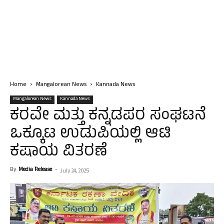
Home
Mangalorean News
Kannada News
Mangalorean News
Kannada News
ಕರವೇ ಮತ್ತು ಕನ್ನಡಪರ ಸಂಘಟನೆ
ಒಕ್ಕೂಟ ಉಡುಪಿಯಲ್ಲಿ ಆಟಿ
ಕಷಾಯ ವಿತರಣೆ
By
Media Release
-
July 24, 2025