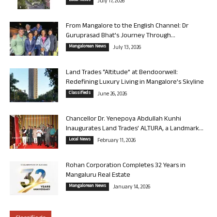
Local News
July 17, 2026
From Mangalore to the English Channel: Dr
Guruprasad Bhat’s Journey Through...
Mangalorean News
July 13, 2026
Land Trades “Altitude” at Bendoorwell:
Redefining Luxury Living in Mangalore’s Skyline
Classifieds
June 26, 2026
Chancellor Dr. Yenepoya Abdullah Kunhi
Inaugurates Land Trades’ ALTURA, a Landmark...
Local News
February 11, 2026
Rohan Corporation Completes 32 Years in
Mangaluru Real Estate
Mangalorean News
January 14, 2026