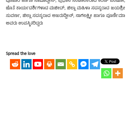
ಪೂಜಾರಿ ಹಾಗೂ ಸಾಬೂದ್ದೀನ್, ಪ್ರಧಾನ ಸಂಚಾಲಕರಾದ ಕಿರಣ್ ಪಿಂಟೋ,
ಜೊತೆ ಕಾರ್ಯದರ್ಶಿಗಳಾದ ಮಜೀದ್, ಜಿಲ್ಲಾ ಮಹಿಳಾ ಸದಸ್ಯರಾದ ಜಯಶ್ರೀ
ಸುವರ್ಣ, ಜಿಲ್ಲಾ ಸದಸ್ಯರಾದ ಅಜರುದ್ದೀನ್, ನಾಗಲಕ್ಷ್ಮೀ ಹಾಗೂ ಪೂರ್ಣಿಮಾ
ಅವರು ಉಪಸ್ಥಿತರಿದ್ದರು
Spread the love