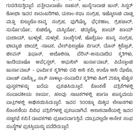
ಗುರುತಿಸುತ್ತಿದ್ದಾರೆ. ಪತ್ತೇದಾರಾಚೆಂ ಸಾಹಸ್, ಖುನ್ಯೆಗಾರಾಚಿ ಖುನ್, ಸಿಸ್ಟರ್
ಶೋಭಾ ಇವರ ಕಾದಂಬರಿಗಳು, ದುಕಾಂ-ಕಥಾ ಸಂಗ್ರಹ, ಇಜ್ಮೊಲಾಚಿ ವಾಟ್ಲಿ
ಮತ್ತು ಕುಲ್ಕುಲೊ-ಕಾವ್ಯ ಸಂಗ್ರಹ, ಫುಗೆಟ್ಯೊ, ಫೆÇಕಣಾಂ, ಗ್ರಹಚಾರ್,
ಸುರ್ಸೊರ್ಯೊ, ಕುಚಿಲ್ಯೊ, ಮಸ್ಕಿರ್ಯೊ, ಚಿರ್‍ಮುಲ್ಯೊ, ಹಾಯ್ ಹಾಯ್
ದುಬಾಯ್, ಬುಳ್ಬುಳೆ, ಸುಳ್ಸುಳೆ, ತಾಂಬ್ಡೆಗುಳೆ, ಚೊಕ್ಲೆಟಾಂ ಹಾಸ್ಯ ಸಂಗ್ರಹ,
ಭಾಡ್ಯಾಚಿ ಬಾಯ್ಲ್ -ನಾಟಕ, ವೇಕ್‍ಫಿಲ್ಡಾಚೊ ವಿಗಾರ್, ಡೊನ್ ಕ್ವಿಕ್ಸೊಟ್,
ಜೀವನ್ ತುಫಾನ್, ಆಬೊಲಿನಾ, ಪೆರಿಸ್-ಅನುವಾದಿದ ಕೃತಿಗಳು,
ಇಂಡಿಯಾಚೊ ಆಪೆÇಸ್ತಲ್, ಆಧುನಿಕ್ ಖುರ್ಸಾವಾಟ್, ಪಿಡೆಸ್ತಾಂಚಿ
ಖುರ್ಸಾವಾಟ್ – ಧಾರ್ಮಿಕ ಕೃತಿಗಳು ರವಿ ಅನಿ ಕವಿ, ಉಲೊ ಆನಿ ಝೆಲೊ,
ಪಾಂಚ್ ಪಾಕ್ಳ್ಯೊ, ಸಾತ್ ಸಾಳ್ಕಾಂ-ಸಂಪಾದಿತ ಕೃತಿಗಳು ಹೀಗೆ 25ಕ್ಕೂ ಹೆಚ್ಚಿನ
ಪುಸ್ತಕಗಳನ್ನು ಬರೆದು ಪ್ರಕಟಿಸಿರುತ್ತಾರೆ. ಕೊಂಕಣಿ ಪತ್ರಿಕೆಗಳಲ್ಲಿ
ಸಂಪಾದಕೀಯ ಕಾರ್ಯ, ಹಲವು ನಾಟಕಗಳಲ್ಲಿ ಹಾಗೂ ಹಾಸ್ಯಮಯ
ಪಾತ್ರಗಳಲ್ಲಿ ಅಭಿನಯಿಸಿರುತ್ತಾರೆ. ಇವರ 500ಕ್ಕೂ ಮಿಕ್ಕಿದ ಲೇಖನಗಳು
ಕೊಂಕಣಿಯ ವಿವಿಧ ಪತ್ರಿಕೆಗಳಲ್ಲಿ ಪ್ರಕಟವಾಗಿವೆ. ಅಕಾಶವಾಣಿಯಲ್ಲಿ ಇವರ
ಸಣ್ಣಕಥೆ ಕವಿತೆ ರೂಪಕಗಳು ಪ್ರಚಾರವಾಗುತ್ತಿವೆ. ಮಾತ್ರವಲ್ಲದೇ ಅನೇಕ ಸಂಘ
ಸಂಸ್ಥೆಗಳ ಪ್ರಶಸ್ತಿಯನ್ನು ಪಡೆದಿರುತ್ತಾರೆ.