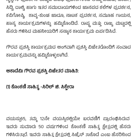
ನೃತ್ಯಗಳ ಪ್ರದರ್ಶನ. ರಾಜ್ಯದ ವಿವಿಧ ಪ್ರದೇಶಗಳಿಂದ ಆಯ್ದ ಕುಡುಬಿ, ಖಾರ್ವಿ,
ಸಿದ್ದಿ, ದಾಲ್ದಿ, ಹಾಗು ಇತರ ಸಮುದಾಯಗಳಿಂದ ಜಾನಪದ ಕಲೆಗಳ ಪ್ರದರ್ಶನ,
ಕವಿಗೋಷ್ಠಿ, ಕಾವ್ಯ-ಕುಂಚ ಜಾದೂ, ನಾಟಕ ಪ್ರದರ್ಶನ, ಸಮೂಹ ಗಾಯನ,
ಹಾಸ್ಯ ಕಾರ್ಯಕ್ರಮಗಳನ್ನು ಹಮ್ಮಿಕೊಂಡಿದೆ. ರಾಷ್ಟ್ರ ಮತ್ತು ರಾಜ್ಯ ಮಟ್ಟದಲ್ಲಿ
ಹೆಸರು ಗಳಿಸಿದ ಮಹನೀಯರಿಗೆ ಸನ್ಮಾನ ಕಾರ್ಯಕ್ರಮ ಏರ್ಪಡಿಸಿದೆ.
ಗೌರವ ಪ್ರಶಸ್ತಿ ಕಾರ್ಯಕ್ರಮದ ಅಂಗವಾಗಿ ಪ್ರಶಸ್ತಿ ವಿಜೇತರೊಂದಿಗೆ ಸಂವಾದ
ಕಾರ್ಯಕ್ರಮವನ್ನು ಹಮ್ಮಿಕೊಳ್ಳಲಾಗಿದೆ.
ಅಕಾಡೆಮಿ ಗೌರವ ಪ್ರಶಸ್ತಿ ವಿಜೇತರ ಮಾಹಿತಿ:
(1) ಕೊಂಕಣಿ ಸಾಹಿತ್ಯ -ಸಿರಿಲ್ ಜಿ. ಸಿಕ್ವೇರಾ
ವಯಸ್ಸು65, ತಮ್ಮ 12ನೇ ವಯಸ್ಸಿನಲ್ಲಿಯೇ ಬರವಣಿಗೆ ಪ್ರಾರಂಭಿಸಿರುವ
ಇವರು ಸುಮಾರು 50 ವರ್ಷಗಳಿಂದ ಕೊಂಕಣಿ ಸಾಹಿತ್ಯ ಕ್ಷೇತ್ರದಲ್ಲಿ ಹೆಸರು
ಗಳಿಸಿರುತ್ತಾರೆ. ಇವರು ಸಾಹಿತ್ಯ ಕ್ಷೇತ್ರದಲ್ಲಿ ಸಿಜ್ಯೆಸ್ ತಾಕೊಡೆ ಎಂಬ ಹೆಸರಿನಿಂದ