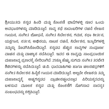
ಶ್ರೀಯುತರು ಕನ್ನಡ ಹಿಂದಿ ಮತ್ತು ಕೊಂಕಣಿ ಭಾಷೆಗಳಲ್ಲಿ ನೂರ ಒಂದು
ಅವಧಾನಗಳನ್ನು ಮಾಡಿರುತ್ತಾರೆ. ಕಾವ್ಯ ಕಥೆ ಕಾದಂಬರಿಗಳ ರಚನೆ ಲೇಖನ
ಗಾಯನ, ಸಂಗೀತ ಬೋಧನೆ, ಸಂಗೀತ ನಿರ್ದೇಶನ, ಗಮಕ, ಕಥಾ ಕೀರ್ತನ,
ಯಕ್ಷಗಾನ, ನರ್ತನ, ಅಭಿನಯ, ನಾಟಕ ರಚನೆ, ನಿರ್ದೇಶನ, ಇತ್ಯಾದಿಗಳಲ್ಲಿ
ತಮ್ಮನ್ನು ತೊಡಗಿಸಿಕೊಂಡಿದ್ದಾರೆ. ಕನ್ನಡದ ಹೆಚ್ಚಿನ ಕಾವ್ಯಗಳ ಸಂಪೂರ್ಣ
ವಾಚನ ಮತ್ತು ವಾಖ್ಯಾನ ನಡೆಸಿದ್ದಾರೆ. ಇವರ ಈ ಕಾವ್ಯವು ಸಾಂಪ್ರದಾಯಿಕ
ಮಹಾಕಾವ್ಯ ಪ್ರಕಾರಕ್ಕೆ ಸೇರಿದಾಗಿದೆ. 25ಕ್ಕೂ ಹೆಚ್ಚು ಸುಗಮ ಸಂಗೀತ ತರಬೇತಿ
ಶಿಬಿರಗಳನ್ನು ನಡೆಸಿರುತ್ತಾರೆ. ಟಿ.ವಿ. ಧಾರವಾಹಿಗಳು ಹಾಗೂ ಚಲನಚಿತ್ರಗಳಿಗೆ
ಸಂಗೀತ ನಿರ್ದೇಶನ ಹಿನ್ನೆಲೆ ಗಾಯನ ಮಾಡಿರುತ್ತಾರೆ. ಅಲ್ಲದೇ ಲೇಖಕರು ತಮ್ಮ
ಮಹಾಕಾವ್ಯಕ್ಕೆ ಅಚ್ಚಗನ್ನಡದ ಪ್ರಾಚೀನಚ್ಛಂದಸ್ಸಾದ ಪಿರಿಯಕ್ಕರವನ್ನು
ಬಳಸುವ ಮೂಲಕ ಕನ್ನಡ ಮತ್ತು ಕೊಂಕಣಿಗೆ ಸೊಗಸಾದ ಸಾರಸ್ವತ
ಸಂಬಂಧವನ್ನು ಕಲ್ಪಿಸಿದ್ದಾರೆ.