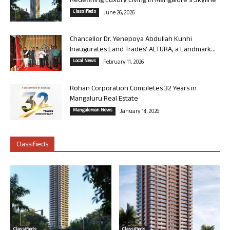
Redefining Luxury Living in Mangalore’s Skyline
Classifieds
June 26, 2026
Chancellor Dr. Yenepoya Abdullah Kunhi
Inaugurates Land Trades’ ALTURA, a Landmark...
Local News
February 11, 2026
Rohan Corporation Completes 32 Years in
Mangaluru Real Estate
Mangalorean News
January 14, 2026
Classifieds
Classifieds
Classifieds