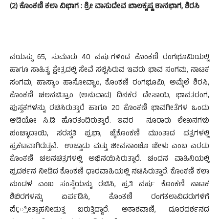
(2) ಕೊಂಕಣಿ ಕಲಾ ವಿಭಾಗ : ಶ್ರೀ ವಾಸುದೇವ ಬಾಲಕೃಷ್ಣ ಶಾನಭಾಗ, ಶಿರಸಿ
ವಯಸ್ಸು 65, ಸುಮಾರು 40 ವರ್ಷಗಳಿಂದ ಕೊಂಕಣಿ ರಂಗಭೂಮಿಯಲ್ಲಿ
ಹಾಗೂ ಸಾಹಿತ್ಯ ಕ್ಷೇತ್ರದಲ್ಲಿ ಸೇವೆ ಸಲ್ಲಿಸಿರುವ ಇವರು ಭಾವ ಸಂಗಮ, ನಾಟಕ
ಸಂಗಮ, ಹಾಸ್ಯಾಂ ಹಾಸೋವ್ಯಾಂ, ಕೊಂಕಣಿ ರಂಗಭೂಮಿ, ಅಮ್ಗೆಲೆ ಶಿರಸಿ,
ಕೊಂಕಣಿ ಚಲನಚಿತ್ರಾಂ (ಅನುವಾದ) ದಿನಕರ ದೇಸಾಯಿ, ಭಾವತರಂಗ,
ಪುಸ್ತಕಗಳನ್ನು ರಚಿಸಿರುತ್ತಾರೆ ಹಾಗೂ 20 ಕೊಂಕಣಿ ಭಾವಗೀತೆಗಳ ಒಂದು
ಆಡಿಯೋ ಸಿ.ಡಿ ಹೊರತಂದಿರುತ್ತಾರೆ. ಇವರ ನೂರಾರು ಲೇಖನಗಳು
ಪಂಚ್ಕಾದಾಯಿ, ಸರಸ್ವತಿ ಪ್ರಭಾ, ಜೈಕೊಂಕಣಿ ಮುಂತಾದ ಪತ್ರಗಳಲ್ಲಿ
ಪ್ರಕಟವಾಗಿರುತ್ತವೆ. ಉಜ್ವಾಡು ಮತ್ತು ಜೀವನಾಂಚೊ ಖೇಳು ಎಂಬ ಎರಡು
ಕೊಂಕಣಿ ಚಲನಚಿತ್ರಗಳಲ್ಲಿ ಅಭಿನಯಿಸಿರುತ್ತಾರೆ. ಚಂದನ ವಾಹಿನಿಯಲ್ಲಿ
ಪ್ರದರ್ಶನ ನೀಡಿದ ಕೊಂಕಣಿ ಧಾರವಾಹಿಯಲ್ಲಿ ನಟಿಸಿರುತ್ತಾರೆ. ಕೊಂಕಣಿ ಕಲಾ
ಮಂಡಳ ಎಂಬ ಸಂಸ್ಥೆಯನ್ನು ರಚಿಸಿ, ಪ್ರತಿ ವರ್ಷ ಕೊಂಕಣಿ ನಾಟಕ
ಶಿಬಿರಗಳನ್ನು ಏರ್ಪಡಿಸಿ, ಕೊಂಕಣಿ ರಂಗಕಲಾವಿದರುಗಳಿಗೆ
ಪೆÇ್ರೀತ್ಸಾಹನೀಡುತ್ತ ಬರುತ್ತಿದ್ದಾರೆ. ಅಕಾಶವಾಣಿ, ದೂರದರ್ಶನದ