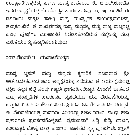
ಉದ್ಘಾಟನೆಗೊಳ್ಳಲಿದ್ದು ಹಾಗೂ ಮಾನ್ಯ ಶಾಸಕರಾದ ಶ್ರೀ ಜೆ.ಅರ್.ಲೋಬೊ
ಇವರ ಅಧ್ಯಕ್ಷತೆಯಲ್ಲಿ ಲೋಕೋತ್ಸವ ಕಾರ್ಯಕ್ರಮವು ಪ್ರಾರಂಭವಾಗಲಿದೆ. ಈ
ದಿನದಂದು ಮಕ್ಕಳ ಸಾಹಿತ್ಯ ಮತ್ತು ಸಾಂಸ್ಕೃತಿಕ ಕಾರ್ಯಕ್ರಮಗಳನ್ನು
ಹಮ್ಮಿಕೊಂಡಿದೆ. ಈ ಸಂದರ್ಭದಲ್ಲಿ ರಾಷ್ಟ್ರ ಮಟ್ಟದಲ್ಲಿ ಮತ್ತು ರಾಜ್ಯ ಮಟ್ಟದಲ್ಲಿ
ವಿವಿಧ ಪ್ರತಿಭೆಗಳ ಮುಖಾಂತರ ಗುರುತಿಸಿಕೊಂಡಿರುವ ಮಕ್ಕಳನ್ನು ಮತ್ತು
ಮಹಿಳೆಯರನ್ನು ಸನ್ಮಾನಿಸಲಾಗುವುದು
2017 ಫೆಬ್ರವರಿ 11 – ಯುವಜನೋತ್ಸವ
ಮಾನ್ಯ ಬೃಹತ್ ಮತ್ತು ಮಧ್ಯಮ ಕೈಗಾರಿಕ ಸಚಿವರಾದ ಶ್ರೀ
ಅರ್.ವಿ.ದೇಶಪಾಂಡೆ ಇವರ ಅಧ್ಯಕ್ಷತೆಯಲ್ಲಿ ನಡೆಯುವ ಈ ಕಾರ್ಯಕ್ರಮದಲ್ಲಿ
ದಕ್ಷಿಣ ಕನ್ನಡ ಜಿಲ್ಲೆ ಹಲವು ಗಣ್ಯರು ಭಾಗವಹಿಸಲಿದ್ದಾರೆ. ಕೊಂಕಣಿ ಜಾನಪದ
ಮತ್ತು ಸಂಸ್ಕೃತಿಗಳ ಪ್ರದರ್ಶನದ ವೈಭವಯುತ ಭವ್ಯ ಮೆರವಣಿಗೆಯನ್ನು
ಬಲ್ಮಠದ ಮಿಶನ್ ಕಂಪೌಂಡ್ ನಿಂದ ಪುರಭವನದವರೆಗೆ ಏರ್ಪಡಿಲಾಗಿರುತ್ತದೆ.
ಈ ಮೆರವಣಿಗೆಯಲ್ಲಿ ಸುಮಾರು 400ರಷ್ಟು ಕಲಾವಿದರಿಂದ ವಿವಿಧ ಕಲಾ
ಪ್ರಕಾರಗಳು ಪ್ರದರ್ಶನಗೊಳ್ಳಲಿದೆ. ಪ್ರಮುಖವಾಗಿ ಸಿದ್ದಿ, ಕುಡ್ಮಿ, ಖಾರ್ವಿ,
ಹುಲುಸ್ವಾರ, ಮೇಸ್ತ, ದಾಲ್ದಿ, ಕುಂಬಾರ, ಜಾನಪದ ನೃತ್ಯ ಪ್ರಕಾರಗಳು, ಬ್ರಾಸ್