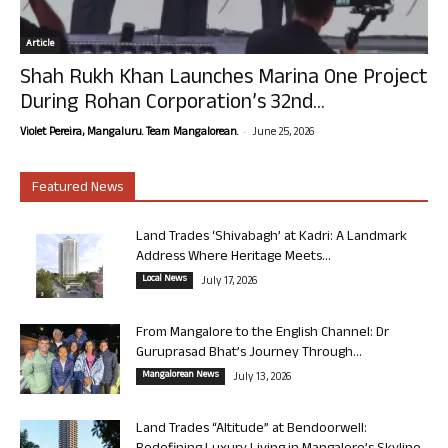
Article
Shah Rukh Khan Launches Marina One Project
During Rohan Corporation’s 32nd...
-
Violet Pereira, Mangaluru. Team Mangalorean.
June 25, 2026
Featured News
Land Trades ‘Shivabagh’ at Kadri: A Landmark
Address Where Heritage Meets...
Local News
July 17, 2026
From Mangalore to the English Channel: Dr
Guruprasad Bhat’s Journey Through...
Mangalorean News
July 13, 2026
Land Trades “Altitude” at Bendoorwell: