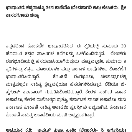
ಭಾಷಾಂತರ: ಕನ್ನಡಾಚ್ಯೊ ತೀಸ ಕಾಣಿಯೊ (ದೇವನಾಗರಿ ಲಿಪಿ) ಲೇಖಕರು: ಶ್ರೀ
ಕಾಸರಗೋಡು ಚಿನ್ನಾ
ಕನ್ನಡದಿಂದ ಕೊಂಕಣಿಗೆ ಭಾಷಾಂತರಿಸಿದ ಈ ಕೃತಿಯಲ್ಲಿ ಸುಮಾರು 30
ಹೆಸರಾಂತ ಕನ್ನಡ ಸಾಹಿತಿಗಳ ಕಥೆಗಳನ್ನು ಒಳಗೊಂಡಿರುತ್ತದೆ. ಲೇಖಕರು
ರಂಗಭೂಮಿಯಲ್ಲಿ ಹೆಸರುವಾಸಿಯಾಗಿರುವುದು ಮಾತ್ರವಲ್ಲದೇ, ಸುಮಾರು 9
ಕೃತಿಗಳನ್ನು ಕನ್ನಡ, ಮಾಲಯಾಳಂ ಮತ್ತು ಬಂಗಾಳಿ ಭಾಷೆಗಳಿಂದ ಕೊಂಕಣಿಗೆ
ಭಾಷಾಂತರಿಸಿರುತ್ತಾರೆ. ಕೊಂಕಣಿ ರಂಗಭೂಮಿ, ಚಲನಚಿತ್ರಗಳಲ್ಲಿ
ಮಾತ್ರವಲ್ಲದೇ ಸಾಹಿತ್ಯ ಕ್ಷೇತ್ರದಲ್ಲಿಯೂ ಹೆಸರುಗಳಿಸಿರುತ್ತಾರೆ. ರೆಡಿಯೊ ಬಿ-
ಹೈಗ್ರೇಡ್ ಕಲಾಕಾರಾಗಿ ಗುರುತಿಸಿಕೊಂಡಿರುತ್ತಾರೆ. ಕೇರಳ ಸಂಗೀತ ನಾಟಕ
ಅಕಾಡೆಮಿ, ಕೇರಳ ರಾಜೋತ್ಸವ ಪ್ರಶಸ್ತಿ, ಕರ್ನಾಟಕ ನಾಟಕ ಅಕಾಡೆಮಿ ಮತು
ಕರ್ನಾಟಕ ಕೊಂಕಣಿ ಸಾಹಿತ್ಯ ಅಕಾಡೆಮಿ ಪ್ರಶಸ್ತಿಗಳು ಲಭ್ಯವಾಗಿವೆ. ಕರ್ನಾಟಕ
ಕೊಂಕಣಿ ಸಾಹಿತ್ಯ ಅಕಾಡೆಮಿಯ ಮಾಜಿ ಅಧ್ಯಕ್ಷರಾಗಿದ್ದಾರೆ.
ಅಧ್ಯಯನ ಕೃತಿ:
ಅಮೃತ್ ತುಜ್ಯಾ ಹಾತಿಂ (ಲೇಖಕರು- ಸಿ ಆಗ್ನೇಸಿಯಾ