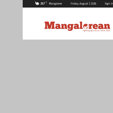
C
25.7
Mangalore
Friday, August 7, 2026
Sign I
Mangalorean.com