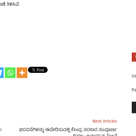
 ತಿಳಿಸಿದೆ.
U
P
Next Articles
n
ಭರವಸೆಗಳನ್ನು ಈಡೇರಿಸುವಲ್ಲಿ ಕೇಂದ್ರ ಸರಕಾರ ಸಂಪೂರ್ಣ