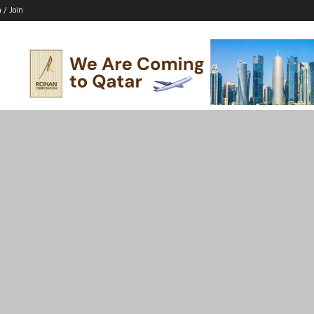
n / Join