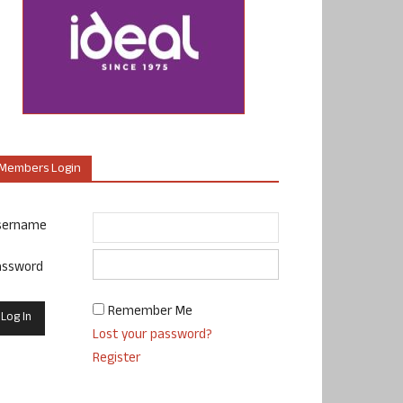
Members Login
sername
assword
Remember Me
Lost your password?
Register