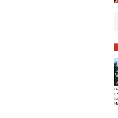
C
La
Be
Lu
Ma