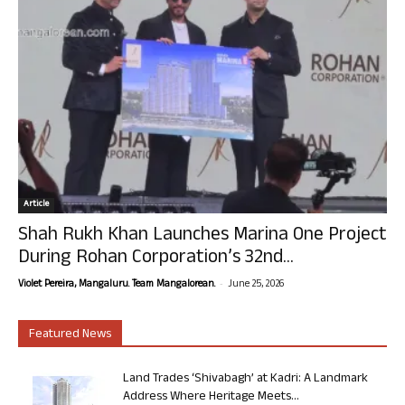
Article
Shah Rukh Khan Launches Marina One Project
During Rohan Corporation’s 32nd...
-
Violet Pereira, Mangaluru. Team Mangalorean.
June 25, 2026
Featured News
Land Trades ‘Shivabagh’ at Kadri: A Landmark
Address Where Heritage Meets...