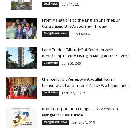
Local News
July 17, 2026
From Mangalore to the English Channel: Dr
Guruprasad Bhat’s Journey Through...
Mangalorean News
July 13, 2026
Land Trades “Altitude” at Bendoorwell:
Redefining Luxury Living in Mangalore’s Skyline
Classifieds
June 26, 2026
Chancellor Dr. Yenepoya Abdullah Kunhi
Inaugurates Land Trades’ ALTURA, a Landmark...
Local News
February 11, 2026
Rohan Corporation Completes 32 Years in
Mangaluru Real Estate
Mangalorean News
January 14, 2026