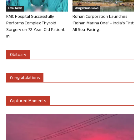
Local News
Mangalorean News
KMC Hospital Successfully
Rohan Corporation Launches
Performs Complex Thyroid
‘Rohan Marina One’ – India’s First
Surgery on 72-Year-Old Patient
All Sea-Facing...
in...
Obituary
Congratulations
Captured Moments