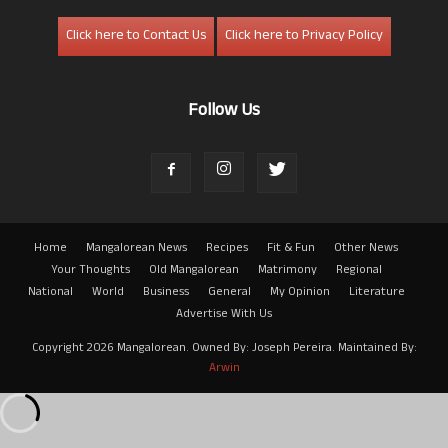
Click here to Contact Us
Click here to Privacy Policy
Follow Us
Home
Mangalorean News
Recipes
Fit & Fun
Other News
Your Thoughts
Old Mangalorean
Matrimony
Regional
National
World
Business
General
My Opinion
Literature
Advertise With Us
Copyright 2026 Mangalorean. Owned By: Joseph Pereira. Maintained By:
Arwin