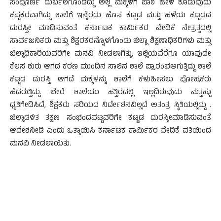
ಸಂಫೂರ್ಣ ದುರ್ಬಲಗೊಂಡಿದ್ದು ಅಲ್ಲಿ ಮಕ್ಕಳಿಗೆ ಪಾಠ ಹೇಳಿ ಕೊಡುವುದು
ಕಷ್ಟಕರವಾಗಿದ್ದು ಶಾಲೆಗೆ ಇನ್ನೆರಡು ಹೊಸ ಕಟ್ಟಡ ಮತ್ತು ಹಳೆಯ ಕಟ್ಟಡದ
ದುರಸ್ತೀ ಮಾಡಿಸುವಂತೆ ಕರ್ನಾಟಕ ಕಾರ್ಮಿಕರ ವೇದಿಕೆ ನೇತ್ರತ್ವದಲ್ಲಿ
ಸಾರ್ವಜನಿಕರು ಮತ್ತು ಶಿಕ್ಷರಕರನ್ನೊಳಗೊಂಡು ಜಿಲ್ಲಾ ಶಿಕ್ಷಣಾಧಿಕರಿಗಳು ಮತ್ತು
ಜಿಲ್ಲಾಧಿಕಾರಿಯವರಿಗೇ ಮನವಿ ನೀಡಲಾಗಿತ್ತು, ಇಲ್ಲಿಯವೆರೆಗೂ ಯಾವುದೇ
ಕೆಲಸ ಶುರು ಆಗದ ಕರಣ ಮುಂದಿನ ಸಾಲಿನ ಶಾಲೆ ಪ್ರಾರಂಭಆಗುತ್ತಿದ್ದು ಶಾಲೆ
ಕಟ್ಟಡ ದುರಸ್ತಿ ಆಗದೆ ಮಕ್ಕಳನ್ನು ಶಾಲೆಗೆ ಕಳುಹೀಸಲು ಪೋಷಕರು
ಹೆದರುತ್ತಿದ್ದು. ಬೇರೆ ಶಾಲೆಯು ಹತ್ತಿರದಲ್ಲಿ ಇಲ್ಲದಿರುವುದು ಮತ್ತಷ್ಟು
ಧೃತಿಗೇಡಿಸಿದೆ, ಶಿಕ್ಷಕರು ಸರಿಯದ ನಿರ್ದೇಶನವಿಲ್ಲದೆ ಅತಂತ್ರ ಸ್ಥಿತಿಯಲ್ಲಿದ್ದು .
ಜಿಲ್ಲಾಡಳಿತ ತಕ್ಷಣ ಸಂಭಂದಪಟ್ಟವರಿಗೇ ಕಟ್ಟಡ ದುರಸ್ತೀಮಾಡಿಸುವಂತೆ
ಆದೇಶನೀಡಿ ಎಂದು ಒತ್ತಾಯಿಸಿ ಕರ್ನಾಟಕ ಕಾರ್ಮಿಕರ ವೇದಿಕೆ ವತಿಯಿಂದ
ಮನವಿ ನೀಡಲಾಯಿತು.