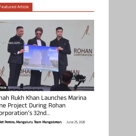
Featured Article
ticle
hah Rukh Khan Launches Marina
ne Project During Rohan
orporation’s 32nd...
-
olet Pereira, Mangaluru. Team Mangalorean.
June 25, 2026