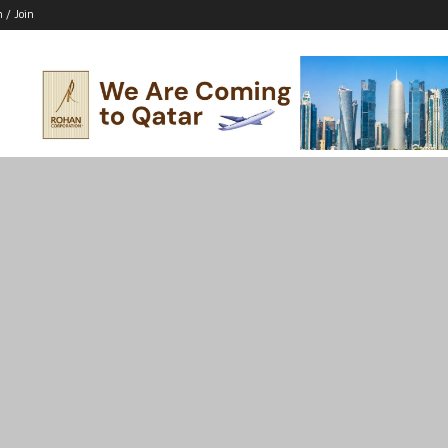
n / Join