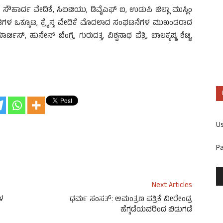
ಾರ್ದ ವೇದಿಕೆ, ಸಿಐಟಿಯು, ಡಿವೈಎಫ್ ಐ, ಉಡುಪಿ ಜಿಲ್ಲಾ ಮುಸ್ಲಿಂ
ಿಗಳ ಒಕ್ಕೂಟ, ಕ್ರೈಸ್ತ ವೇದಿಕೆ ಮೊದಲಾದ ಸಂಘಟನೆಗಳ ಮುಖಂಡರಾದ
 ಹುಸೇನ್ ಬೆಂಗ್ರೆ, ಗುರುದತ್ತ, ವಿಶ್ವನಾಥ ಪೆತ್ರಿ, ಬಾಲಕೃಷ್ಣ ಶೆಟ್ಟಿ,
U
P
Next Articles
ಗಳ
ಧರ್ಮ ಸಂಸತ್: ಆಮಂತ್ರಣ ಪತ್ರಿಕೆ ವೀರೇಂದ್ರ
ಹೆಗ್ಗಡೆಯವರಿಂದ ಬಿಡುಗಡೆ