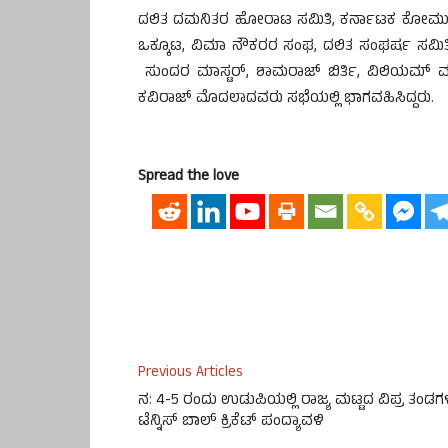
ದಲಿತ ದಮನಿತರ ಹೋರಾಟ ಸಮಿತಿ, ಕರ್ನಾಟಕ ಕೋಮು ಸೌಹ
ಒಕ್ಕೂಟ, ವಿಮಾ ನೌಕರರ ಸಂಘ, ದಲಿತ ಸಂಘರ್ಷ ಸಮಿತ
ಸುಂದರ ಮಾಸ್ಟರ್, ಶಾಮರಾಜ್ ಬಿರ್ತಿ, ವಿಲಿಯಮ್ ಮಾರ್ಟಿಸ್,
ಕವಿರಾಜ್ ಮೊದಲಾದವರು ಸಭೆಯಲ್ಲಿ ಭಾಗವಹಿಸಿದ್ದರು.
Spread the love
Previous Articles
ನ: 4-5 ರಂದು ಉಡುಪಿಯಲ್ಲಿ ರಾಜ್ಯ ಮಟ್ಟದ ವಿಪ್ರ ತಂಡ
ಟೆನ್ನಿಸ್ ಬಾಲ್ ಕ್ರಿಕೆಟ್ ಪಂದ್ಯಾವಳಿ