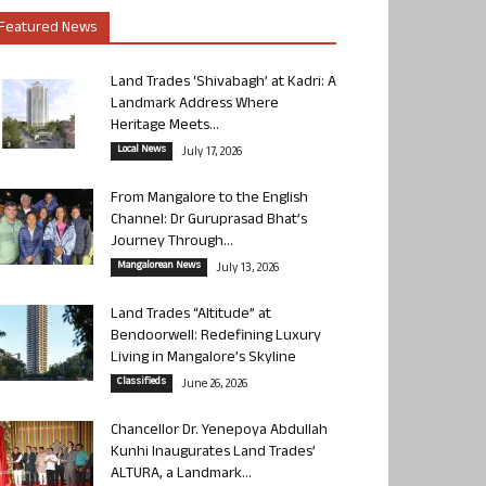
Featured News
Land Trades ‘Shivabagh’ at Kadri: A
Landmark Address Where
Heritage Meets...
Local News
July 17, 2026
From Mangalore to the English
Channel: Dr Guruprasad Bhat’s
Journey Through...
Mangalorean News
July 13, 2026
Land Trades “Altitude” at
Bendoorwell: Redefining Luxury
Living in Mangalore’s Skyline
Classifieds
June 26, 2026
Chancellor Dr. Yenepoya Abdullah
Kunhi Inaugurates Land Trades’
ALTURA, a Landmark...