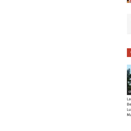
C
La
Be
Lu
Ma