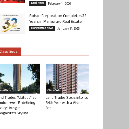
Local News
February 11, 2026
Rohan Corporation Completes 32
Years in Mangaluru Real Estate
Mangalorean News
January 14, 2026
Classifieds
lassifieds
Classifieds
nd Trades “Altitude” at
Land Trades Steps into its
ndoorwell: Redefining
34th Year with a Vision
xury Living in
for...
ngalore’s Skyline