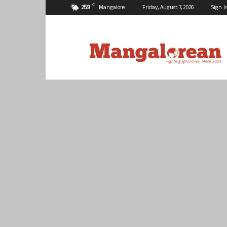
C
25.9
Mangalore
Friday, August 7, 2026
Sign I
Mangalorean.com