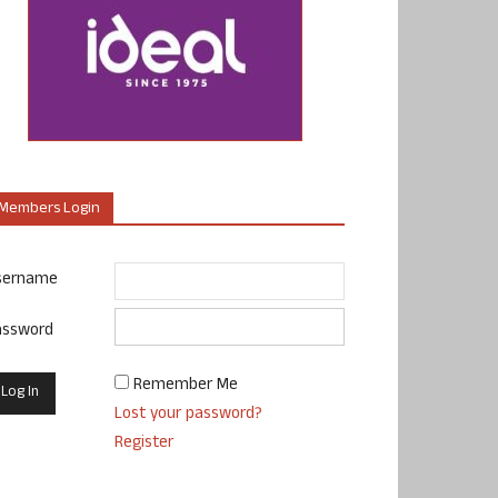
Members Login
sername
assword
Remember Me
Lost your password?
Register