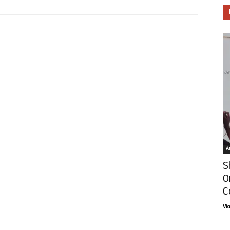
Ar
S
O
C
Vi