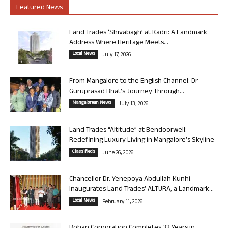
Featured News
Land Trades ‘Shivabagh’ at Kadri: A Landmark
Address Where Heritage Meets...
Local News
July 17, 2026
From Mangalore to the English Channel: Dr
Guruprasad Bhat’s Journey Through...
Mangalorean News
July 13, 2026
Land Trades “Altitude” at Bendoorwell:
Redefining Luxury Living in Mangalore’s Skyline
Classifieds
June 26, 2026
Chancellor Dr. Yenepoya Abdullah Kunhi
Inaugurates Land Trades’ ALTURA, a Landmark...
Local News
February 11, 2026