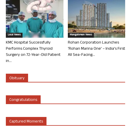
Local News
Mangalorean News
KMC Hospital Successfully
Rohan Corporation Launches
Performs Complex Thyroid
‘Rohan Marina One’ – India’s First
Surgery on 72-Year-Old Patient
All Sea-Facing...
in...
Obituary
Congratulations
Captured Moments