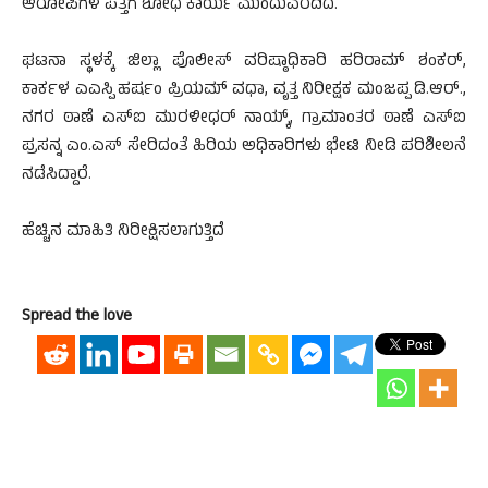
ಆರೋಪಿಗಳ ಪತ್ತೆಗೆ ಶೋಧ ಕಾರ್ಯ ಮುಂದುವರೆದಿದೆ.
ಘಟನಾ ಸ್ಥಳಕ್ಕೆ ಜಿಲ್ಲಾ ಪೊಲೀಸ್ ವರಿಷ್ಠಾಧಿಕಾರಿ ಹರಿರಾಮ್ ಶಂಕರ್,
ಕಾರ್ಕಳ ಎಎಸ್ಪಿ ಹರ್ಷಂ ಪ್ರಿಯಮ್ ವಧಾ, ವೃತ್ತ ನಿರೀಕ್ಷಕ ಮಂಜಪ್ಪ ಡಿ.ಆರ್.,
ನಗರ ಠಾಣೆ ಎಸ್ಐ ಮುರಳೀಧರ್ ನಾಯ್ಕ್, ಗ್ರಾಮಾಂತರ ಠಾಣೆ ಎಸ್ಐ
ಪ್ರಸನ್ನ ಎಂ.ಎಸ್ ಸೇರಿದಂತೆ ಹಿರಿಯ ಅಧಿಕಾರಿಗಳು ಭೇಟಿ ನೀಡಿ ಪರಿಶೀಲನೆ
ನಡೆಸಿದ್ದಾರೆ.
ಹೆಚ್ಚಿನ ಮಾಹಿತಿ ನಿರೀಕ್ಷಿಸಲಾಗುತ್ತಿದೆ
Spread the love