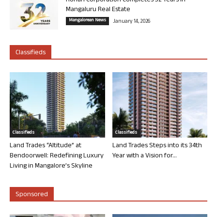
Rohan Corporation Completes 32 Years in
Mangaluru Real Estate
Mangalorean News
January 14, 2026
Classifieds
Classifieds
Classifieds
Land Trades “Altitude” at
Land Trades Steps into its 34th
Bendoorwell: Redefining Luxury
Year with a Vision for...
Living in Mangalore’s Skyline
Sponsored