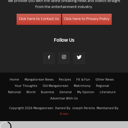
We provide you with the latest breaking news and videos straight
from the entertainment industry.
Click here to Contact Us
Click here to Privacy Policy
Follow Us
Home
Mangalorean News
Recipes
Fit & Fun
Other News
Your Thoughts
Old Mangalorean
Matrimony
Regional
National
World
Business
General
My Opinion
Literature
Advertise With Us
Copyright 2026 Mangalorean. Owned By: Joseph Pereira. Maintained By:
Arwin