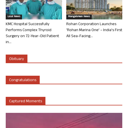
Local News
Mangalorean News
KMC Hospital Successfully
Rohan Corporation Launches
Performs Complex Thyroid
‘Rohan Marina One’ – India’s First
Surgery on 72-Year-Old Patient
All Sea-Facing...
in...
Obituary
Congratulations
Captured Moments