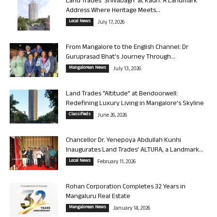
Land Trades ‘Shivabagh’ at Kadri: A Landmark
Address Where Heritage Meets...
Local News
July 17, 2026
From Mangalore to the English Channel: Dr
Guruprasad Bhat’s Journey Through...
Mangalorean News
July 13, 2026
Land Trades “Altitude” at Bendoorwell:
Redefining Luxury Living in Mangalore’s Skyline
Classifieds
June 26, 2026
Chancellor Dr. Yenepoya Abdullah Kunhi
Inaugurates Land Trades’ ALTURA, a Landmark...
Local News
February 11, 2026
Rohan Corporation Completes 32 Years in
Mangaluru Real Estate
Mangalorean News
January 14, 2026