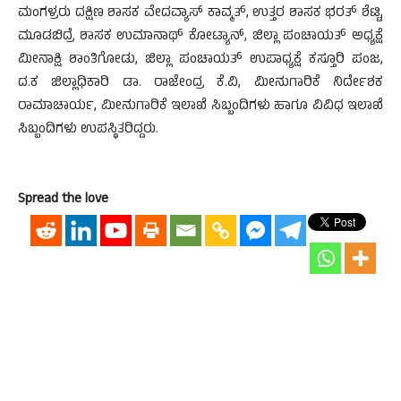
ಮಂಗಳ್ರರು ದಕ್ಷಿಣ ಶಾಸಕ ವೇದವ್ಯಾಸ್ ಕಾವ್ಮತ್, ಉತ್ತರ ಶಾಸಕ ಭರತ್ ಶೆಟ್ಟಿ,
ಮೂಡಬಿದ್ರೆ ಶಾಸಕ ಉಮಾನಾಥ್ ಕೋಟ್ಯಾನ್, ಜಿಲ್ಲಾ ಪಂಚಾಯತ್ ಅಧ್ಯಕ್ಷೆ
ಮೀನಾಕ್ಷಿ ಶಾಂತಿಗೋಡು, ಜಿಲ್ಲಾ ಪಂಚಾಯತ್ ಉಪಾಧ್ಯಕ್ಷೆ ಕಸ್ತೂರಿ ಪಂಜ,
ದ.ಕ ಜಿಲ್ಲಾಧಿಕಾರಿ ಡಾ. ರಾಜೇಂದ್ರ ಕೆ.ವಿ, ಮೀನುಗಾರಿಕೆ ನಿರ್ದೇಶಕ
ರಾಮಾಚಾರ್ಯ, ಮೀನುಗಾರಿಕೆ ಇಲಾಖೆ ಸಿಬ್ಬಂದಿಗಳು ಹಾಗೂ ವಿವಿಧ ಇಲಾಖೆ
ಸಿಬ್ಬಂದಿಗಳು ಉಪಸ್ಥಿತರಿದ್ದರು.
Spread the love