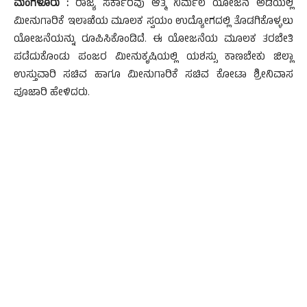
ಮಂಗಳೂರು :
ರಾಜ್ಯ ಸರ್ಕಾರವು ಆತ್ಮ ನಿರ್ಮಲ ಯೋಜನೆ ಅಡಿಯಲ್ಲಿ
ಮೀನುಗಾರಿಕೆ ಇಲಾಖೆಯ ಮೂಲಕ ಸ್ವಯಂ ಉದ್ಯೋಗದಲ್ಲಿ ತೊಡಗಿಕೊಳ್ಳಲು
ಯೋಜನೆಯನ್ನು ರೂಪಿಸಿಕೊಂಡಿದೆ. ಈ ಯೋಜನೆಯ ಮೂಲಕ ತರಬೇತಿ
ಪಡೆದುಕೊಂಡು ಪಂಜರ ಮೀನುಕೃಷಿಯಲ್ಲಿ ಯಶಸ್ಸು ಕಾಣಬೇಕು ಜಿಲ್ಲಾ
ಉಸ್ತುವಾರಿ ಸಚಿವ ಹಾಗೂ ಮೀನುಗಾರಿಕೆ ಸಚಿವ ಕೋಟಾ ಶ್ರೀನಿವಾಸ
ಪೂಜಾರಿ ಹೇಳಿದರು.