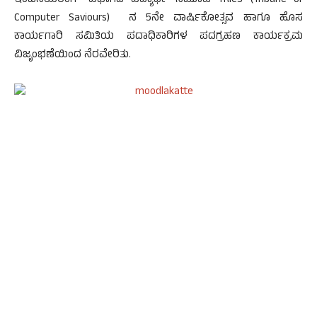
ಇಂಜಿನಿಯರಿಂಗ್ ವಿಭಾಗದ ವಿದ್ಯಾರ್ಥಿ ಸಮೂಹ TRICS (Tribune of
Computer Saviours) ನ 5ನೇ ವಾರ್ಷಿಕೋತ್ಸವ ಹಾಗೂ ಹೊಸ
ಕಾರ್ಯಗಾರಿ ಸಮಿತಿಯ ಪದಾಧಿಕಾರಿಗಳ ಪದಗ್ರಹಣ ಕಾರ್ಯಕ್ರಮ
ವಿಜೃಂಭಣೆಯಿಂದ ನೆರವೇರಿತು.