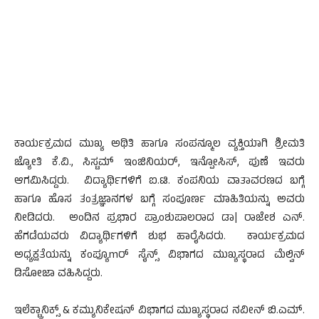
ಕಾರ್ಯಕ್ರಮದ ಮುಖ್ಯ ಅಥಿತಿ ಹಾಗೂ ಸಂಪನ್ಮೂಲ ವ್ಯಕ್ತಿಯಾಗಿ ಶ್ರೀಮತಿ
ಜ್ಯೋತಿ ಕೆ.ವಿ., ಸಿಸ್ಟಮ್ ಇಂಜಿನಿಯರ್, ಇನ್ಪೋಸಿಸ್, ಪುಣೆ ಇವರು
ಆಗಮಿಸಿದ್ದರು. ವಿದ್ಯಾರ್ಥಿಗಳಿಗೆ ಐ.ಟಿ. ಕಂಪನಿಯ ವಾತಾವರಣದ ಬಗ್ಗೆ
ಹಾಗೂ ಹೊಸ ತಂತ್ರಜ್ಞಾನಗಳ ಬಗ್ಗೆ ಸಂಪೂರ್ಣ ಮಾಹಿತಿಯನ್ನು ಅವರು
ನೀಡಿದರು. ಅಂದಿನ ಪ್ರಭಾರ ಪ್ರಾಂಶುಪಾಲರಾದ ಡಾ| ರಾಜೇಶ ಎನ್.
ಹೆಗಡೆಯವರು ವಿದ್ಯಾರ್ಥಿಗಳಿಗೆ ಶುಭ ಹಾರೈಸಿದರು. ಕಾರ್ಯಕ್ರಮದ
ಅಧ್ಯಕ್ಷತೆಯನ್ನು ಕಂಪ್ಯೂmರ್ ಸೈನ್ಸ್ ವಿಭಾಗದ ಮುಖ್ಯಸ್ಥರಾದ ಮೆಲ್ವಿನ್
ಡಿಸೋಜಾ ವಹಿಸಿದ್ದರು.
ಇಲೆಕ್ಟ್ರಾನಿಕ್ಸ್ & ಕಮ್ಯುನಿಕೇಷನ್ ವಿಭಾಗದ ಮುಖ್ಯಸ್ಥರಾದ ನವೀನ್ ಬಿ.ಎಮ್.