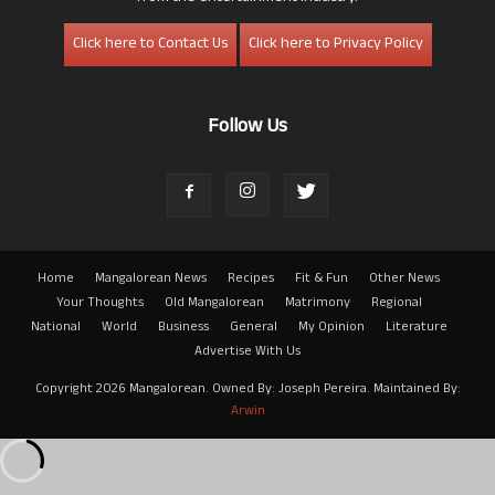
Click here to Contact Us
Click here to Privacy Policy
Follow Us
Home
Mangalorean News
Recipes
Fit & Fun
Other News
Your Thoughts
Old Mangalorean
Matrimony
Regional
National
World
Business
General
My Opinion
Literature
Advertise With Us
Copyright 2026 Mangalorean. Owned By: Joseph Pereira. Maintained By:
Arwin