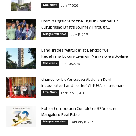
Local News
July 17, 2026
From Mangalore to the English Channel: Dr
Guruprasad Bhat’s Journey Through...
Mangalorean News
July 13, 2026
Land Trades “Altitude” at Bendoorwell:
Redefining Luxury Living in Mangalore’s Skyline
Classifieds
June 26, 2026
Chancellor Dr. Yenepoya Abdullah Kunhi
Inaugurates Land Trades’ ALTURA, a Landmark...
Local News
February 11, 2026
Rohan Corporation Completes 32 Years in
Mangaluru Real Estate
Mangalorean News
January 14, 2026