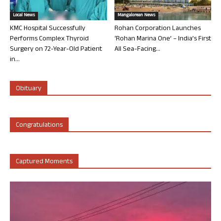
Local News
Mangalorean News
KMC Hospital Successfully
Rohan Corporation Launches
Performs Complex Thyroid
‘Rohan Marina One’ – India’s First
Surgery on 72-Year-Old Patient
All Sea-Facing...
in...
Obituary
Congratulations
Captured Moments