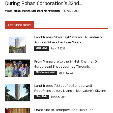
During Rohan Corporation’s 32nd...
-
Violet Pereira, Mangaluru. Team Mangalorean.
June 25, 2026
Featured News
Land Trades ‘Shivabagh’ at Kadri: A Landmark
Address Where Heritage Meets...
Local News
July 17, 2026
From Mangalore to the English Channel: Dr
Guruprasad Bhat’s Journey Through...
Mangalorean News
July 13, 2026
Land Trades “Altitude” at Bendoorwell:
Redefining Luxury Living in Mangalore’s Skyline
Classifieds
June 26, 2026
Chancellor Dr. Yenepoya Abdullah Kunhi