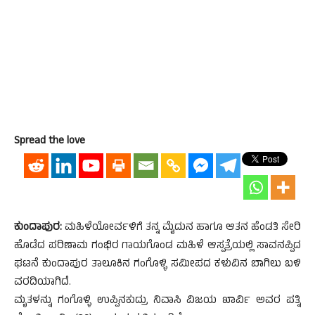
Spread the love
ಕುಂದಾಪುರ:
ಮಹಿಳೆಯೋರ್ವಳಿಗೆ ತನ್ನ ಮೈದುನ ಹಾಗೂ ಆತನ ಹೆಂಡತಿ ಸೇರಿ
ಹೊಡೆದ ಪರಿಣಾಮ ಗಂಭಿರ ಗಾಯಗೊಂಡ ಮಹಿಳೆ ಆಸ್ಪತ್ರೆಯಲ್ಲಿ ಸಾವನಪ್ಪಿದ
ಘಟನೆ ಕುಂದಾಪುರ ತಾಲೂಕಿನ ಗಂಗೊಳ್ಳಿ ಸಮೀಪದ ಕಳುವಿನ ಬಾಗಿಲು ಬಳಿ
ವರದಿಯಾಗಿದೆ.
ಮೃತಳನ್ನು ಗಂಗೊಳ್ಳಿ ಉಪ್ಪಿನಕುದ್ರು ನಿವಾಸಿ ವಿಜಯ ಖಾರ್ವಿ ಅವರ ಪತ್ನಿ