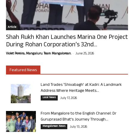
Article
Shah Rukh Khan Launches Marina One Project
During Rohan Corporation’s 32nd...
-
Violet Pereira, Mangaluru. Team Mangalorean.
June 25, 2026
Featured News
Land Trades ‘Shivabagh’ at Kadri: A Landmark
Address Where Heritage Meets...
Local News
July 17, 2026
From Mangalore to the English Channel: Dr
Guruprasad Bhat’s Journey Through...
Mangalorean News
July 13, 2026