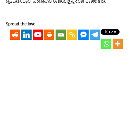
ದೃಢಪಡಿಸಿದ್ದಾರೆ. ಕುಂದಾಪುರ ಠಾಣೆಯಲ್ಲಿ ಪ್ರಕರಣ ದಾಖಲಾಗಿದೆ.
Spread the love