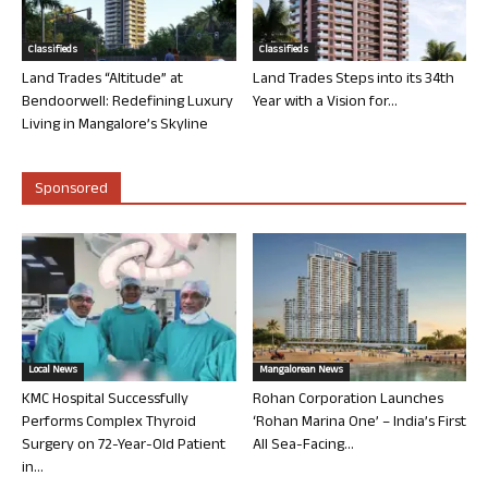
Classifieds
Classifieds
Land Trades “Altitude” at
Land Trades Steps into its 34th
Bendoorwell: Redefining Luxury
Year with a Vision for...
Living in Mangalore’s Skyline
Sponsored
Local News
Mangalorean News
KMC Hospital Successfully
Rohan Corporation Launches
Performs Complex Thyroid
‘Rohan Marina One’ – India’s First
Surgery on 72-Year-Old Patient
All Sea-Facing...
in...