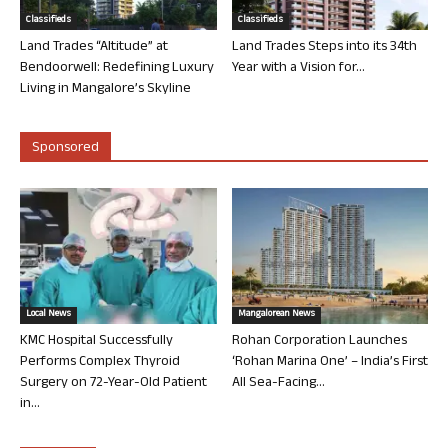
Classifieds
Classifieds
Land Trades “Altitude” at
Land Trades Steps into its 34th
Bendoorwell: Redefining Luxury
Year with a Vision for...
Living in Mangalore’s Skyline
Sponsored
Local News
Mangalorean News
KMC Hospital Successfully
Rohan Corporation Launches
Performs Complex Thyroid
‘Rohan Marina One’ – India’s First
Surgery on 72-Year-Old Patient
All Sea-Facing...
in...