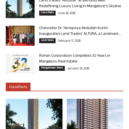
Land Trades “Altitude” at Bendoorwell:
Redefining Luxury Living in Mangalore’s Skyline
Classifieds
June 26, 2026
Chancellor Dr. Yenepoya Abdullah Kunhi
Inaugurates Land Trades’ ALTURA, a Landmark...
Local News
February 11, 2026
Rohan Corporation Completes 32 Years in
Mangaluru Real Estate
Mangalorean News
January 14, 2026
Classifieds