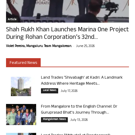
Article
Shah Rukh Khan Launches Marina One Project
During Rohan Corporation’s 32nd...
-
Violet Pereira, Mangaluru. Team Mangalorean.
June 25, 2026
Featured News
Land Trades ‘Shivabagh’ at Kadri: A Landmark
Address Where Heritage Meets...
Local News
July 17, 2026
From Mangalore to the English Channel: Dr
Guruprasad Bhat’s Journey Through...
Mangalorean News
July 13, 2026