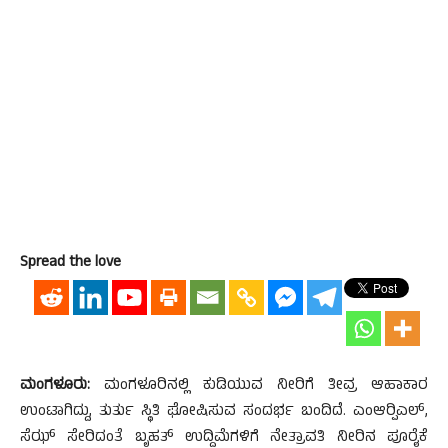
Spread the love
ಮಂಗಳೂರು:
ಮಂಗಳೂರಿನಲ್ಲಿ ಕುಡಿಯುವ ನೀರಿಗೆ ತೀವ್ರ ಆಹಾಕಾರ
ಉಂಟಾಗಿದ್ದು, ತುರ್ತು ಸ್ಥಿತಿ ಘೋಷಿಸುವ ಸಂದರ್ಭ ಬಂದಿದೆ. ಎಂಆರ್‍ಪಿಎಲ್,
ಸೆಝ್ ಸೇರಿದಂತೆ ಬೃಹತ್ ಉದ್ದಿಮೆಗಳಿಗೆ ನೇತ್ರಾವತಿ ನೀರಿನ ಪೂರೈಕೆ