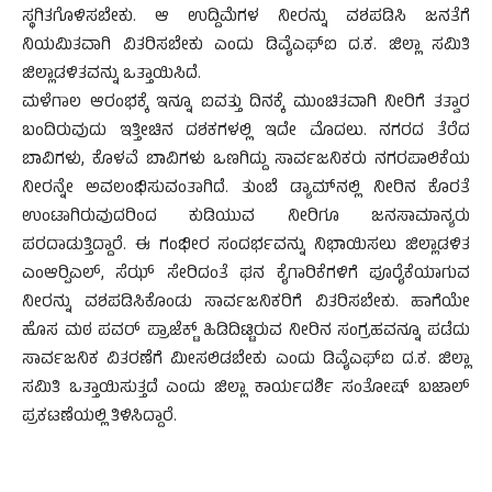
ಸ್ಥಗಿತಗೊಳಿಸಬೇಕು. ಆ ಉದ್ದಿಮೆಗಳ ನೀರನ್ನು ವಶಪಡಿಸಿ ಜನತೆಗೆ
ನಿಯಮಿತವಾಗಿ ವಿತರಿಸಬೇಕು ಎಂದು ಡಿವೈಎಫ್‍ಐ ದ.ಕ. ಜಿಲ್ಲಾ ಸಮಿತಿ
ಜಿಲ್ಲಾಡಳಿತವನ್ನು ಒತ್ತಾಯಿಸಿದೆ.
ಮಳೆಗಾಲ ಆರಂಭಕ್ಕೆ ಇನ್ನೂ ಐವತ್ತು ದಿನಕ್ಕೆ ಮುಂಚಿತವಾಗಿ ನೀರಿಗೆ ತತ್ವಾರ
ಬಂದಿರುವುದು ಇತ್ತೀಚಿನ ದಶಕಗಳಲ್ಲಿ ಇದೇ ಮೊದಲು. ನಗರದ ತೆರೆದ
ಬಾವಿಗಳು, ಕೊಳವೆ ಬಾವಿಗಳು ಒಣಗಿದ್ದು ಸಾರ್ವಜನಿಕರು ನಗರಪಾಲಿಕೆಯ
ನೀರನ್ನೇ ಅವಲಂಭಿಸುವಂತಾಗಿದೆ. ತುಂಬೆ ಡ್ಯಾಮ್‍ನಲ್ಲಿ ನೀರಿನ ಕೊರತೆ
ಉಂಟಾಗಿರುವುದರಿಂದ ಕುಡಿಯುವ ನೀರಿಗೂ ಜನಸಾಮಾನ್ಯರು
ಪರದಾಡುತ್ತಿದ್ದಾರೆ. ಈ ಗಂಭೀರ ಸಂದರ್ಭವನ್ನು ನಿಭಾಯಿಸಲು ಜಿಲ್ಲಾಡಳಿತ
ಎಂಆರ್‍ಪಿಎಲ್, ಸೆಝ್ ಸೇರಿದಂತೆ ಘನ ಕೈಗಾರಿಕೆಗಳಿಗೆ ಪೂರೈಕೆಯಾಗುವ
ನೀರನ್ನು ವಶಪಡಿಸಿಕೊಂಡು ಸಾರ್ವಜನಿಕರಿಗೆ ವಿತರಿಸಬೇಕು. ಹಾಗೆಯೇ
ಹೊಸ ಮಠ ಪವರ್ ಪ್ರಾಜೆಕ್ಟ್ ಹಿಡಿದಿಟ್ಟಿರುವ ನೀರಿನ ಸಂಗ್ರಹವನ್ನೂ ಪಡೆದು
ಸಾರ್ವಜನಿಕ ವಿತರಣೆಗೆ ಮೀಸಲಿಡಬೇಕು ಎಂದು ಡಿವೈಎಫ್‍ಐ ದ.ಕ. ಜಿಲ್ಲಾ
ಸಮಿತಿ ಒತ್ತಾಯಿಸುತ್ತದೆ ಎಂದು ಜಿಲ್ಲಾ ಕಾರ್ಯದರ್ಶಿ ಸಂತೋಷ್ ಬಜಾಲ್
ಪ್ರಕಟಣೆಯಲ್ಲಿ ತಿಳಿಸಿದ್ದಾರೆ.