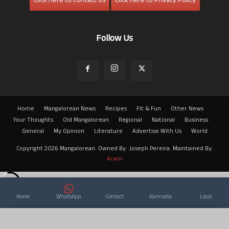
Click here to Contact Us
Click here to Privacy Policy
Follow Us
Home
Mangalorean News
Recipes
Fit & Fun
Other News
Your Thoughts
Old Mangalorean
Regional
National
Business
General
My Opinion
Literature
Advertise With Us
World
Copyright 2026 Mangalorean. Owned By: Joseph Pereira. Maintained By:
Arwin
Home
WhatsApp
Contact
Kannada
Local
×