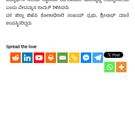
ವಿದ್ಯಾರ್ಥಿನಿ ನಿಲಯ ಸ್ಥಾಪಿಸಿದ ರಂಗರಾಯರ ದೂರದೃಷ್ಟಿ ಅವಿಸ್ಮರಣೀಯ
ಎಂದು ವೇದವ್ಯಾಸ ಕಾಮತ್ ತಿಳಿಸಿದರು.
ದಕ ಜಿಲ್ಲಾ ಬಿಜೆಪಿ ಕೋಶಾಧಿಕಾರಿ ಸಂಜಯ್ ಪ್ರಭು, ಶ್ರೀನಾಥ್ ಮಾನೆ
ಉಪಸ್ಥಿತರಿದ್ದರು.
Spread the love