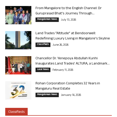
From Mangalore to the English Channel: Dr
Guruprasad Bhat’s Journey Through...
Mangalorean News
July 13, 2026
Land Trades “Altitude” at Bendoorwell:
Redefining Luxury Living in Mangalore’s Skyline
Classifieds
June 26, 2026
Chancellor Dr. Yenepoya Abdullah Kunhi
Inaugurates Land Trades’ ALTURA, a Landmark...
Local News
February 11, 2026
Rohan Corporation Completes 32 Years in
Mangaluru Real Estate
Mangalorean News
January 14, 2026
Classifieds