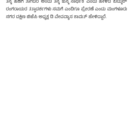
ತನ್ನ ಹಣೆಗೆ ತಾಗಿದರೆ ಅಂದು ತನ್ನ ಜನ್ಮ ಸಾರ್ಥಕ ಎಂದು ಹೇಳಿದ ಕುದ್ಮುಲ್
ರಂಗರಾಯರ ತತ್ವಾದರ್ಶಗಳು ನಮಗೆ ಎಂದಿಗೂ ಪ್ರೇರಣೆ ಎಂದು ಮಂಗಳೂರು
ನಗರ ದಕ್ಷಿಣ ಬಿಜೆಪಿ ಅಧ್ಯಕ್ಷ ಡಿ ವೇದವ್ಯಾಸ ಕಾಮತ್ ಹೇಳಿದ್ದಾರೆ.