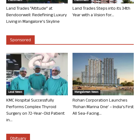
Classifieds
Classifieds
Land Trades “Altitude” at
Land Trades Steps into its 34th
Bendoorwell: Redefining Luxury
Year with a Vision for...
Living in Mangalore’s Skyline
Sponsored
Local News
Mangalorean News
KMC Hospital Successfully
Rohan Corporation Launches
Performs Complex Thyroid
‘Rohan Marina One’ – India’s First
Surgery on 72-Year-Old Patient
All Sea-Facing...
in...
Obituary