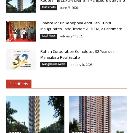
Redefining Luxury Living in Mangalore’s Skyline
Classifieds
June 26, 2026
Chancellor Dr. Yenepoya Abdullah Kunhi
Inaugurates Land Trades’ ALTURA, a Landmark...
Local News
February 11, 2026
Rohan Corporation Completes 32 Years in
Mangaluru Real Estate
Mangalorean News
January 14, 2026
Classifieds