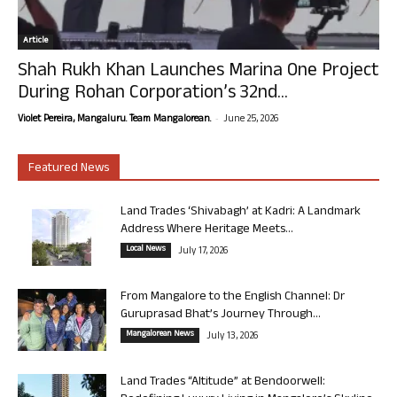
Article
Shah Rukh Khan Launches Marina One Project
During Rohan Corporation’s 32nd...
-
Violet Pereira, Mangaluru. Team Mangalorean.
June 25, 2026
Featured News
Land Trades ‘Shivabagh’ at Kadri: A Landmark
Address Where Heritage Meets...
Local News
July 17, 2026
From Mangalore to the English Channel: Dr
Guruprasad Bhat’s Journey Through...
Mangalorean News
July 13, 2026
Land Trades “Altitude” at Bendoorwell: