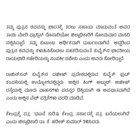
ತಮ್ಮ ಪುತ್ರನ ಶವವನ್ನು ಭಾರತಕ್ಕೆ ತರಲು ಸಹಾಯ ಮಾಡುವಂತೆ ಅವರ
ತಾಯಿ ಮೇರಿ ಫ್ರಾನ್ಸಿಸ್ ರೊಸಾರಿಯೋ ಜಿಲ್ಲಾಧಿಕಾರಿಗೆ ಸೋಮವಾರ ಮನವಿ
ಸಲ್ಲಿಸಿದ್ದಾರೆ. ತಮ್ಮ ಕುಟುಂಬ ಆರ್ಥಿಕವಾಗಿ ದುರ್ಬಲವಾಗಿದೆ. ಆದ್ದರಿಂದ
ಪುತ್ರನ ಶವವನ್ನು ಕಳುಹಿಸಿಕೊಡಲು ಸಹಕರಿಸುವಂತೆ ಕುವೈತ್‌ನ ಭಾರತೀಯ
ರಾಯಭಾರಿ ಕಚೇರಿಯನ್ನು ಸಂಪ‍ರ್ಕಿಸಬೇಕು ಎಂದು ಅವರು ಕೋರಿದ್ದಾರೆ.
ರಾಬಿನ್‌ಸನ್ ಕುವೈತ್‌ನ ದಜೀಜ್‌ ಪ್ರದೇಶದಲ್ಲಿರುವ ಕುವೈತ್ ಫುಡ್
ಕಂಪನಿಯಲ್ಲಿ ಉದ್ಯೋಗದಲ್ಲಿದ್ದರು. ಅಲ್ಲಿನ ಕಿಂಗ್ ಅಬ್ದುಲ್ ಅಜೀಜ್
ರಸ್ತೆಯಲ್ಲಿ ಮೂರು ವಾಹನಗಳು ಪರಸ್ಪರ ಡಿಕ್ಕಿಯಾಗಿ ಈ ಅಪಘಾತವಾಗಿದೆ
ಎಂದು ಅಲ್ಲಿನ ವೆಬ್ ಪತ್ರಿಕೆಗಳು ವರದಿ ಮಾಡಿವೆ.
ಕೇಂದ್ರಕ್ಕೆ ಪತ್ರ: ‘ಘಟನೆ ಕುರಿತು ಕೇಂದ್ರ ಸರ್ಕಾರಕ್ಕೆ ಪತ್ರ ಬರೆಯಲಾಗಿದೆ’
ಎಂದು ಜಿಲ್ಲಾಧಿಕಾರಿ ಡಾ. ಕೆ. ಹರೀಶ್ ಕುಮಾರ್ ತಿಳಿಸಿದರು.