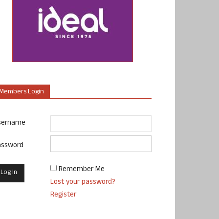
Members Login
sername
assword
Remember Me
Lost your password?
Register