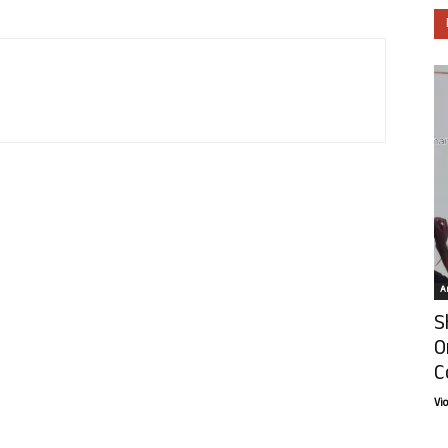
Ar
S
O
C
Vi