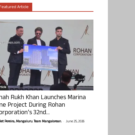
Featured Article
ticle
hah Rukh Khan Launches Marina
ne Project During Rohan
orporation’s 32nd...
-
olet Pereira, Mangaluru. Team Mangalorean.
June 25, 2026