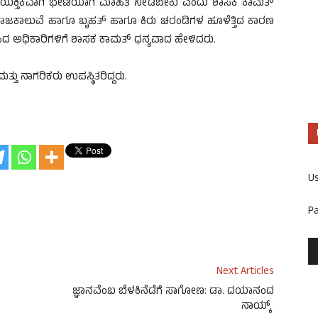
ನ್ನು ವೈಯಕ್ತಿಕವಾಗಿ ಭೇಟಿಯಾಗಿ ಮಾಹಿತಿ ನೀಡಬೇಕು ಎಂದು ಶಾಸಕ ಕಾಮತ್
ರಾಜಕಾಲುವೆ ಹಾಗೂ ಬೃಹತ್ ಹಾಗೂ ಕಿರು ಚರಂಡಿಗಳ ಹೂಳೆತ್ತಿದ ಕಾರಣ
ವಹಿಸಿದ ಅಧಿಕಾರಿಗಳಿಗೆ ಶಾಸಕ ಕಾಮತ್ ಧನ್ಯವಾದ ಹೇಳಿದರು.
್ತು ನಾಗರಿಕರು ಉಪಸ್ಥಿತರಿದ್ದರು.
U
P
Next Articles
ಜ್ಞಾನವೆಂಬ ಬೆಳಕಿನೆಡೆಗೆ ಸಾಗೋಣ: ಡಾ. ದಯಾನಂದ
ನಾಯ್ಕ್