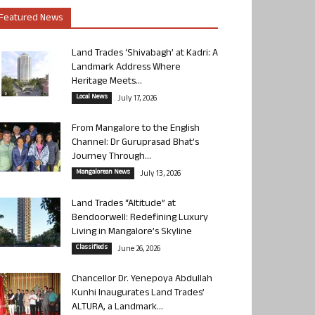
Featured News
Land Trades ‘Shivabagh’ at Kadri: A
Landmark Address Where
Heritage Meets...
Local News
July 17, 2026
From Mangalore to the English
Channel: Dr Guruprasad Bhat’s
Journey Through...
Mangalorean News
July 13, 2026
Land Trades “Altitude” at
Bendoorwell: Redefining Luxury
Living in Mangalore’s Skyline
Classifieds
June 26, 2026
Chancellor Dr. Yenepoya Abdullah
Kunhi Inaugurates Land Trades’
ALTURA, a Landmark...