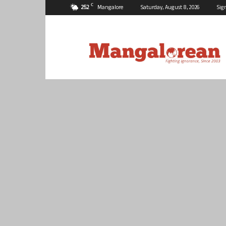
C
25.2
Mangalore
Saturday, August 8, 2026
Sig
Mangalorean.com