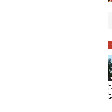
C
La
Be
Lu
Ma