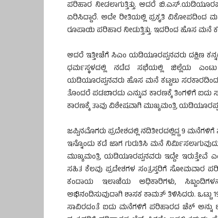
ಪರಿಹಾರ ನೀಡಲಾಗುತ್ತಿತ್ತು. ಆದರೆ ಬಿ.ಎಸ್.ಯಡಿಯೂರಪ
ಏರಿಸಿದ್ದಾರೆ. ಅದೇ ರೀತಿಯಲ್ಲಿ ಪ್ರಕೃತಿ ವಿಕೋಪದಿಂ
ರೂಪಾಯಿ ಪರಿಹಾರ ನೀಡುತ್ತಿತ್ತು. ಇದರಿಂದ ಹೊಸ ಮನೆ ಕಟ್ಟ
ಆದರೆ ಇತ್ತೀಚೆಗೆ ಸಿಎಂ ಯಡಿಯೂರಪ್ಪನವರು ದಕ್ಷಿಣ ಕನ್
ಧರ್ಮಸ್ಥಳದಲ್ಲಿ ನಡೆದ ಸಭೆಯಲ್ಲಿ ಜಿಲ್ಲೆಯ 
ಯಡಿಯೂರಪ್ಪನವರು ಹೊಸ ಮನೆ ಕಟ್ಟಲು ಸರಕಾರದಿಂದ ಐದು 
ತೊಂದರೆ ಪಡಬಾರದು ಎನ್ನುವ ಕಾರಣಕ್ಕೆ ತಿಂಗಳಿಗೆ ಐದು ಸಾ
ಕಾರಣಕ್ಕೆ ತಾವು ವಿಶೇಷವಾಗಿ ಮುಖ್ಯಮಂತ್ರಿ ಯಡಿಯೂರಪ್ಪನ
ಜಪ್ಪಿನಮೊಗರು ಪ್ರದೇಶದಲ್ಲಿ ನದಿತೀರದಲ್ಲಿದ್ದ 9 ಮನೆಗಳಿ
ಇನ್ನೊಂದು ಕಡೆ ಜಾಗ ಗುರುತಿಸಿ ಮನೆ ನಿರ್ಮಿಸಲಾಗುವುದ
ಮುಖ್ಯಮಂತ್ರಿ ಯಡಿಯೂರಪ್ಪನವರು ಇದ್ದೇ ಇರುತ್ತೇವೆ ಎಂ
ಸಹಿತ ಕೆಲವು ಪ್ರದೇಶಗಳ ಸಂತ್ರಸ್ತರಿಗೆ ಸೋಮವಾರ ಪರಿಹ
ಕಂದಾಯ ಇಲಾಖೆಯ ಅಧಿಕಾರಿಗಳು, ಸಿಬ್ಬಂದಿಗಳನ
ಅಭಿನಂದಿಸುವುದಾಗಿ ಶಾಸಕ ಕಾಮತ್ ತಿಳಿಸಿದರು. ಒಟ್ಟು 190
ಸಾವಿರದಂತೆ ಐದು ಮನೆಗಳಿಗೆ ಪರಿಹಾರದ ಚೆಕ್ ಅನ್ನು ಶ