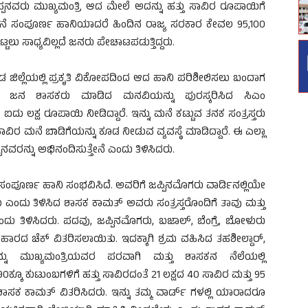
್ಪನವರು ಮುಖ್ಯಮಂತ್ರಿ ಆದ ಮೇಲೆ ಅದನ್ನು ಹತ್ತು ಸಾವಿರ ರೂಪಾಯಿಗೆ
ದ ಮನೆ ಸಂಪೂರ್ಣ ಹಾನಿಯಾದರೆ ಹಿಂದಿನ ರಾಜ್ಯ ಸರಕಾರ ಕೇವಲ 95,100
ಲು ಸಾಧ್ಯವಿಲ್ಲದೆ ಜನರು ಪೇಚಾಟಪಡುತ್ತಿದ್ದರು.
ನಡ ಜಿಲ್ಲೆಯಲ್ಲಿ ಪ್ರಕೃತಿ ವಿಕೋಪದಿಂದ ಆದ ಹಾನಿ ಪರಿಶೀಲಿಸಲು ಬಂದಾಗ
ಎಂಟು ಜನ ಶಾಸಕರು ಮಾಡಿದ ಮನವಿಯನ್ನು ಪುರಸ್ಕರಿಸಿದ ಸಿಎಂ
ಲಕ್ಷ ರೂಪಾಯಿ ನೀಡಿದ್ದಾರೆ. ಇನ್ನು ಮನೆ ಕಟ್ಟುವ ತನಕ ಸಂತ್ರಸ್ತರು
ವಿರ ಮನೆ ಬಾಡಿಗೆಯನ್ನು ಕೂಡ ನೀಡುವ ವ್ಯವಸ್ಥೆ ಮಾಡಿದ್ದಾರೆ. ಈ ಎಲ್ಲಾ
ವರನ್ನು ಅಭಿನಂದಿಸುತ್ತೇನೆ ಎಂದು ತಿಳಿಸಿದರು.
ಗೆ ಸಂಪೂರ್ಣ ಹಾನಿ ಸಂಭವಿಸಿದೆ. ಅವರಿಗೆ ಜಪ್ಪಿನಮೊಗರು ವಾರ್ಡಿನಲ್ಲಿಯೇ
ು ಎಂದು ತಿಳಿಸಿದ ಶಾಸಕ ಕಾಮತ್ ಅವರು ಸಂತ್ರಸ್ತರೊಂದಿಗೆ ತಾವು ಮತ್ತು
ದು ತಿಳಿಸಿದರು. ಪದವು, ಜಪ್ಪಿನಮೊಗರು, ಬಜಾಲ್, ಬೆಂಗ್ರೆ, ಬೋಳುರು
ಾರದ ಚೆಕ್ ವಿತರಿಸಲಾಯಿತು. ಇದಕ್ಕಾಗಿ ಶ್ರಮ ವಹಿಸಿದ ತಹಶೀಲ್ದಾರ್,
್ನು ಮುಖ್ಯಮಂತ್ರಿಯವರ ಪರವಾಗಿ ಮತ್ತು ಶಾಸಕನ ನೆಲೆಯಲ್ಲಿ
ಕ್ಕೂ ಕುಟುಂಬಗಳಿಗೆ ಹತ್ತು ಸಾವಿರದಂತೆ 21 ಲಕ್ಷದ 40 ಸಾವಿರ ಮತ್ತು 95
ಾಸಕ ಕಾಮತ್ ವಿತರಿಸಿದರು. ಇನ್ನು ತಮ್ಮ ವಾರ್ಡ್ ಗಳಲ್ಲಿ ಯಾರಾದರೂ