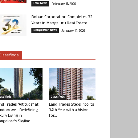
Local News
February 11, 2026
Rohan Corporation Completes 32
Years in Mangaluru Real Estate
Mangalorean News
January 14, 2026
Classifieds
lassifieds
Classifieds
nd Trades “Altitude” at
Land Trades Steps into its
ndoorwell: Redefining
34th Year with a Vision
xury Living in
for...
ngalore’s Skyline