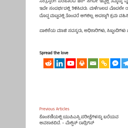
ಸಂತ್ರಸ್ತರಿಗೆ ಪರಿಹಾರದ ಚೆಕ್ ಸಿಗದೇ ಇದ್ದಲ್ಲಿ ತಮ್ಮ
ಇದೇ ಸಂದರ್ಭದಲ್ಲಿ ತಿಳಿಸಿದರು. ಮಳೆಗಾಲದ ಮೊದಲೇ 
ದೊಡ್ಡ ಮಟ್ಟದಲ್ಲಿ ತೊಂದರೆ ಆಗಲಿಲ್ಲ. ಅದಕ್ಕಾಗಿ ಶ್ರಮ 
ಪಾಲಿಕೆಯ ಮಾಜಿ ಸದಸ್ಯರು, ಅಧಿಕಾರಿಗಳು, ಸಿಬ್ಬಂದಿಗಳು ಮತ
Spread the love
Previous Articles
ಕೊಂಕಣಿಯಲ್ಲಿ ಯುಪಿಎಸ್ಸಿ ಪರೀಕ್ಷೆಗಳನ್ನು ಬರೆಯವ
ಅವಕಾಶವಿದೆ. – ಮೆಲ್ವಿನ್ ರಾಡ್ರಿಗಸ್