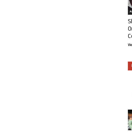
Ar
S
O
C
Vi