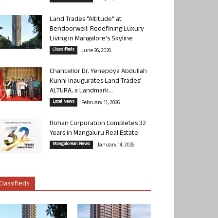
Land Trades “Altitude” at
Bendoorwell: Redefining Luxury
Living in Mangalore’s Skyline
Classifieds
June 26, 2026
Chancellor Dr. Yenepoya Abdullah
Kunhi Inaugurates Land Trades’
ALTURA, a Landmark...
Local News
February 11, 2026
Rohan Corporation Completes 32
Years in Mangaluru Real Estate
Mangalorean News
January 14, 2026
Classifieds