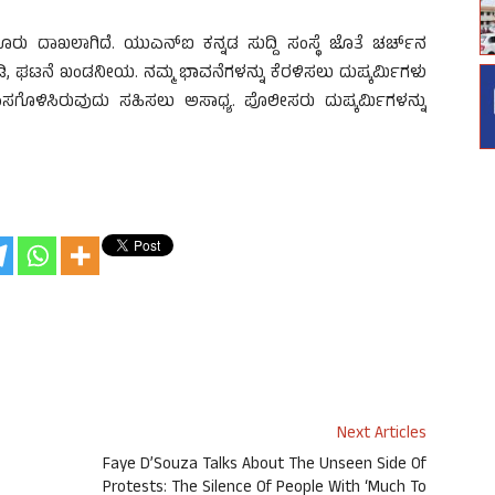
ು ದಾಖಲಾಗಿದೆ. ಯುಎನ್ಐ ಕನ್ನಡ ಸುದ್ದಿ ಸಂಸ್ಥೆ ಜೊತೆ ಚರ್ಚ್‌ನ
ಿ, ಘಟನೆ ಖಂಡನೀಯ. ನಮ್ಮ ಭಾವನೆಗಳನ್ನು ಕೆರಳಿಸಲು ದುಷ್ಕರ್ಮಿಗಳು
ಧ್ವಂಸಗೊಳಿಸಿರುವುದು ಸಹಿಸಲು ಅಸಾಧ್ಯ. ಪೊಲೀಸರು ದುಷ್ಕರ್ಮಿಗಳನ್ನು
Next Articles
Faye D’Souza Talks About The Unseen Side Of
Protests: The Silence Of People With ‘Much To