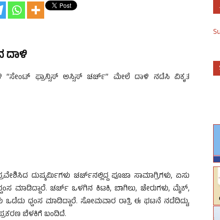
S
ದ ದಾಳಿ
ಿ “ಸೇಂಟ್ ಫ್ರಾನ್ಸಿಸ್ ಅಸ್ಸಿಸ್ ಚರ್ಚ್” ಮೇಲೆ ದಾಳಿ ನಡೆಸಿ ವಿಕೃತ
ವೇಶಿಸಿದ ದುಷ್ಕರ್ಮಿಗಳು ಚರ್ಚ್‌ನಲ್ಲಿದ್ದ ಪೂಜಾ ಸಾಮಾಗ್ರಿಗಳು, ಏಸು
ಧ್ವಂಸ ಮಾಡಿದ್ದಾರೆ. ಚರ್ಚ್ ಒಳಗಿನ ಕಿಟಕಿ, ಬಾಗಿಲು, ಚೇರುಗಳು, ಮೈಕ್,
ು ಒಡೆದು ಧ್ವಂಸ ಮಾಡಿದ್ದಾರೆ. ಸೋಮವಾರ ರಾತ್ರಿ ಈ ಘಟನೆ ನಡೆದಿದ್ದು,
ರಕರಣ ಬೆಳಕಿಗೆ ಬಂದಿದೆ.