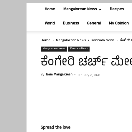
Home
Mangalorean News
Recipes
World
Business
General
My Opinion
Home
Mangalorean News
Kannada News
ಕೆಂಗೇರಿ
Mangalorean News
Kannada News
ಕೆಂಗೇರಿ ಚರ್ಚ್ ಮೇಲ
By
Team Mangalorean
-
January 21, 2020
Spread the love