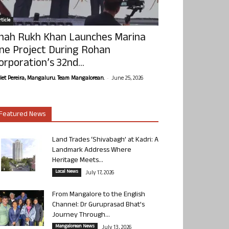
ticle
hah Rukh Khan Launches Marina
ne Project During Rohan
orporation’s 32nd...
-
olet Pereira, Mangaluru. Team Mangalorean.
June 25, 2026
Featured News
Land Trades ‘Shivabagh’ at Kadri: A
Landmark Address Where
Heritage Meets...
Local News
July 17, 2026
From Mangalore to the English
Channel: Dr Guruprasad Bhat’s
Journey Through...
Mangalorean News
July 13, 2026