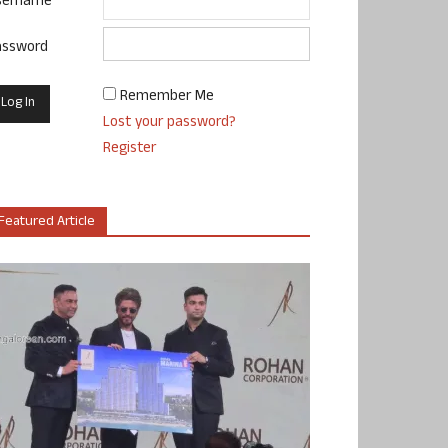
sername
assword
Remember Me
Lost your password?
Register
Featured Article