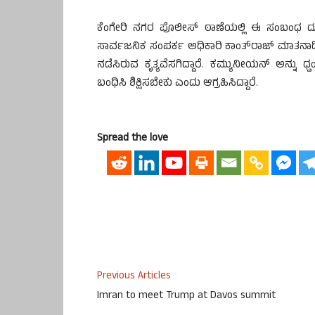
ಕೆಂಗೇರಿ ನಗರ ಪೊಲೀಸ್ ಠಾಣೆಯಲ್ಲಿ ಈ ಸಂಬಂಧ ದೂರ
ಸಾರ್ವಜನಿಕ ಸಂಪರ್ಕ ಅಧಿಕಾರಿ ಕಾಂತ್‌ರಾಜ್ ಮಾತನಾಡ
ನಡೆಸಿರುವ ಕೃತ್ಯವೆಸಗಿದ್ದಾರೆ. ಕಮ್ಯುನೀಯನ್ ಅನ್ನು 
ಬಂಧಿಸಿ ಶಿಕ್ಷಿಸಬೇಕು ಎಂದು ಆಗ್ರಹಿಸಿದ್ದಾರೆ.
Spread the love
Previous Articles
Imran to meet Trump at Davos summit