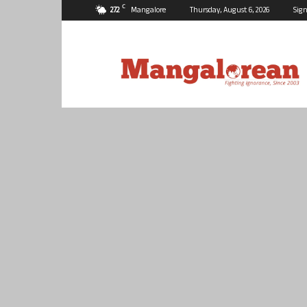
C
27.2
Mangalore
Thursday, August 6, 2026
Sign
Mangalorean.com