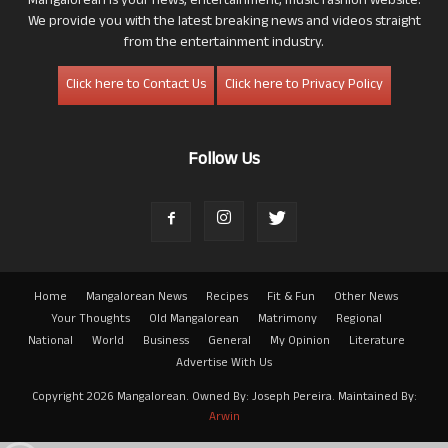
Mangalorean is your news, entertainment, music fashion website.
We provide you with the latest breaking news and videos straight
from the entertainment industry.
Click here to Contact Us
Click here to Privacy Policy
Follow Us
Home
Mangalorean News
Recipes
Fit & Fun
Other News
Your Thoughts
Old Mangalorean
Matrimony
Regional
National
World
Business
General
My Opinion
Literature
Advertise With Us
Copyright 2026 Mangalorean. Owned By: Joseph Pereira. Maintained By:
Arwin