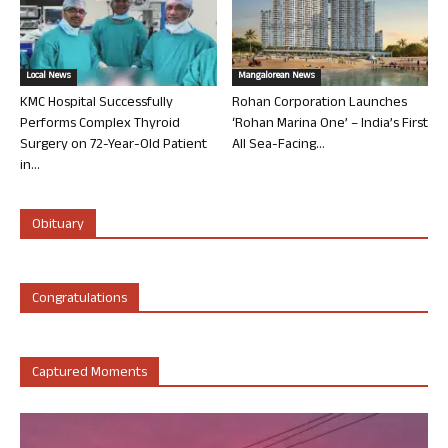
Local News
Mangalorean News
KMC Hospital Successfully
Rohan Corporation Launches
Performs Complex Thyroid
‘Rohan Marina One’ – India’s First
Surgery on 72-Year-Old Patient
All Sea-Facing...
in...
Obituary
Congratulations
Captured Moments