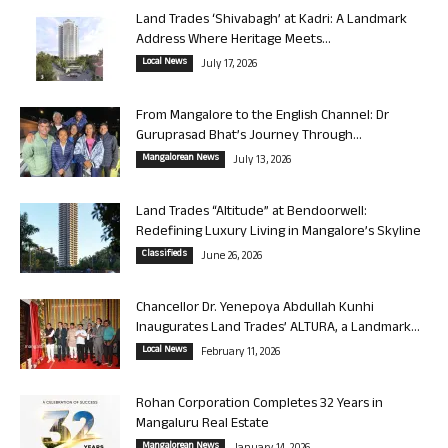
Land Trades ‘Shivabagh’ at Kadri: A Landmark
Address Where Heritage Meets...
Local News
July 17, 2026
From Mangalore to the English Channel: Dr
Guruprasad Bhat’s Journey Through...
Mangalorean News
July 13, 2026
Land Trades “Altitude” at Bendoorwell:
Redefining Luxury Living in Mangalore’s Skyline
Classifieds
June 26, 2026
Chancellor Dr. Yenepoya Abdullah Kunhi
Inaugurates Land Trades’ ALTURA, a Landmark...
Local News
February 11, 2026
Rohan Corporation Completes 32 Years in
Mangaluru Real Estate
Mangalorean News