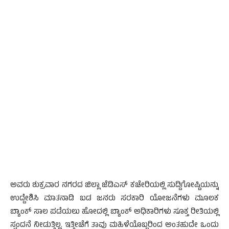
ಅವರು ಶುಕ್ರವಾರ ನಗರದ ಜಿಲ್ಲಾ ಜೆಡಿಎಸ್ ಕಚೇರಿಯಲ್ಲಿ ಸುದ್ದಿಗೋಷ್ಟಿಯನ್ನು
ಉದ್ದೇಶಿಸಿ ಮಾತನಾಡಿ ಬಡ ಜನರು ಸರಕಾರಿ ಯೋಜನೆಗಳು ಮೂಲಕ
ಬ್ಯಾಂಕ್ ಸಾಲ ಪಡೆಯಲು ಹೋದಲ್ಲಿ ಬ್ಯಾಂಕ್ ಅಧಿಕಾರಿಗಳು ಸೂಕ್ತ ರೀತಿಯಲ್ಲಿ
ಸ್ಪಂದನೆ ನೀಡುತ್ತಿಲ್ಲ. ಇತ್ತೀಚೆಗೆ ತಾವು ಮಹಿಳೆಯೊಬ್ಬರಿಂದ ಅಂತಹುದೇ ಒಂದು