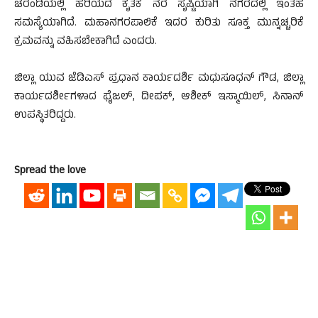
ಚರಂಡಿಯಲ್ಲಿ ಹರಿಯದೆ ಕೃತಕ ನೆರೆ ಸೃಷ್ಟಿಯಾಗಿ ನಗರದಲ್ಲಿ ಇಂತಹ
ಸಮಸ್ಯೆಯಾಗಿದೆ. ಮಹಾನಗರಪಾಲಿಕೆ ಇದರ ಕುರಿತು ಸೂಕ್ತ ಮುನ್ನಚ್ಚರಿಕೆ
ಕ್ರಮವನ್ನು ವಹಿಸಬೇಕಾಗಿದೆ ಎಂದರು.
ಜಿಲ್ಲಾ ಯುವ ಜೆಡಿಎಸ್ ಪ್ರಧಾನ ಕಾರ್ಯದರ್ಶಿ ಮಧುಸೂಧನ್ ಗೌಡ, ಜಿಲ್ಲಾ
ಕಾರ್ಯದರ್ಶೀಗಳಾದ ಫೈಜಲ್, ದೀಪಕ್, ಆಶೀಕ್ ಇಸ್ಮಾಯಿಲ್, ಸಿನಾನ್
ಉಪಸ್ಥಿತರಿದ್ದರು.
Spread the love