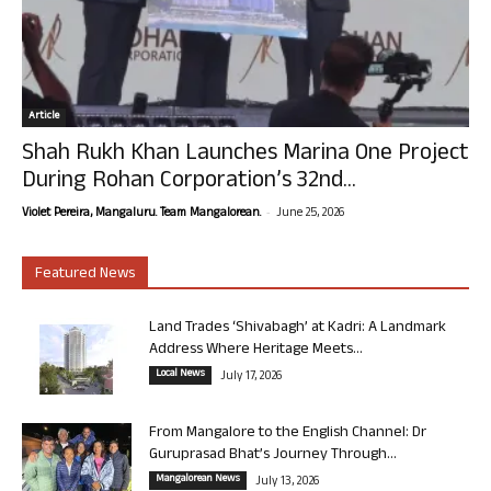
Article
Shah Rukh Khan Launches Marina One Project
During Rohan Corporation’s 32nd...
-
Violet Pereira, Mangaluru. Team Mangalorean.
June 25, 2026
Featured News
Land Trades ‘Shivabagh’ at Kadri: A Landmark
Address Where Heritage Meets...
Local News
July 17, 2026
From Mangalore to the English Channel: Dr
Guruprasad Bhat’s Journey Through...
Mangalorean News
July 13, 2026