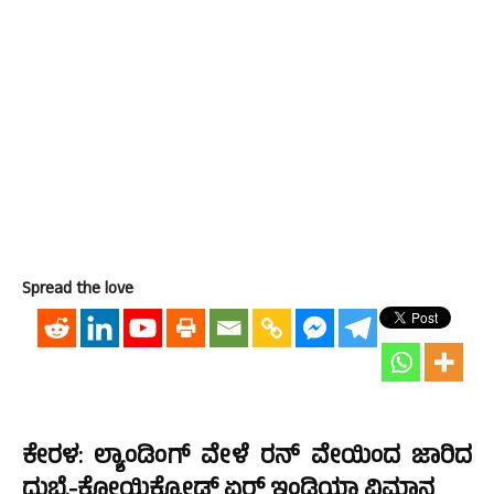
Spread the love
ಕೇರಳ: ಲ್ಯಾಂಡಿಂಗ್ ವೇಳೆ ರನ್ ವೇಯಿಂದ ಜಾರಿದ
ದುಬೈ-ಕೋಯಿಕ್ಕೋಡ್ ಏರ್ ಇಂಡಿಯಾ ವಿಮಾನ