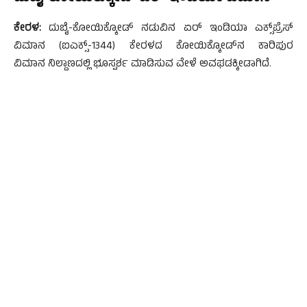
ಕೇರಳ:
ದುಬೈ-ಕೋಯಿಕ್ಕೋಡ್ ನಡುವಿನ ಏರ್ ಇಂಡಿಯಾ ಎಕ್ಸ್‌ಪ್ರೆಸ್
ವಿಮಾನ (ಐಎಕ್ಸ್-1344) ಕೇರಳದ ಕೋಯಿಕ್ಕೋಡ್‌ನ ಕಾರಿಪುರ
ವಿಮಾನ ನಿಲ್ದಾಣದಲ್ಲಿ ಭೂಸ್ಪರ್ಶ ಮಾಡಿಸುವ ವೇಳೆ ಅವಘಡಕ್ಕೀಡಾಗಿದೆ.