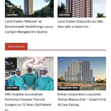
Classifieds
Classifieds
Land Trades “Altitude” at
Land Trades Steps into its 34th
Bendoorwell: Redefining Luxury
Year with a Vision for...
Living in Mangalore’s Skyline
Sponsored
Local News
Mangalorean News
KMC Hospital Successfully
Rohan Corporation Launches
Performs Complex Thyroid
‘Rohan Marina One’ – India’s First
Surgery on 72-Year-Old Patient
All Sea-Facing...
in...