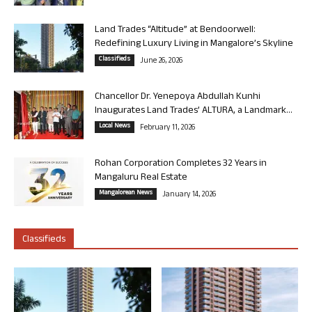
Land Trades “Altitude” at Bendoorwell:
Redefining Luxury Living in Mangalore’s Skyline
Classifieds
June 26, 2026
Chancellor Dr. Yenepoya Abdullah Kunhi
Inaugurates Land Trades’ ALTURA, a Landmark...
Local News
February 11, 2026
Rohan Corporation Completes 32 Years in
Mangaluru Real Estate
Mangalorean News
January 14, 2026
Classifieds