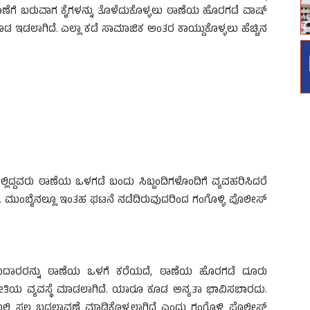
ಣೆಗೆ ಬರುವಾಗ ಕೈಗಳನ್ನು ತೊಳೆದುಕೊಳ್ಳಲು ಠಾಣೆಯ ಹೊರಗಡೆ ವಾಷ್
 ಕೂಡ ಇಡಲಾಗಿದೆ. ಎಲ್ಲಾ ಕಡೆ ಸಾಮಾಜಿಕ ಅಂತರ ಕಾಯ್ದುಕೊಳ್ಳಲು ಹೆಚ್ಚಿನ
್ದವರು ಠಾಣೆಯ ಒಳಗಡೆ ಬಂದು ಸಿಬ್ಬಂದಿಗಳೊಂದಿಗೆ ವ್ಯವಹರಿಸಿದರೆ
. ಮುಂಬೈನಲ್ಲೂ ಇಂತಹ ಘಟನೆ ನಡೆದಿರುವುದರಿಂದ ಗಂಗೊಳ್ಳಿ ಪೊಲೀಸ್
ೂರುದಾರರನ್ನು ಠಾಣೆಯ ಒಳಗೆ ಕರೆಯದೆ, ಠಾಣೆಯ ಹೊರಗಡೆ ದೂರು
ಾ ರೀತಿಯ ವ್ಯವಸ್ಥೆ ಮಾಡಲಾಗಿದೆ. ಯಾರೂ ಕೂಡ ಅನ್ಯತಾ ಭಾವಿಸಬಾರದು.
ೆಯಲ್ಲಿ ಸ್ವಲ್ಪ ಬದಲಾವಣೆ ಮಾಡಿಕೊಳ್ಳಲಾಗಿದೆ ಎಂದು ಗಂಗೊಳ್ಳಿ ಪೊಲೀಸ್