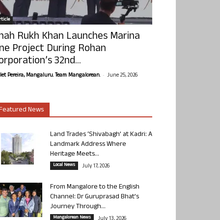
ticle
hah Rukh Khan Launches Marina
ne Project During Rohan
orporation’s 32nd...
-
olet Pereira, Mangaluru. Team Mangalorean.
June 25, 2026
Featured News
Land Trades ‘Shivabagh’ at Kadri: A
Landmark Address Where
Heritage Meets...
Local News
July 17, 2026
From Mangalore to the English
Channel: Dr Guruprasad Bhat’s
Journey Through...
Mangalorean News
July 13, 2026