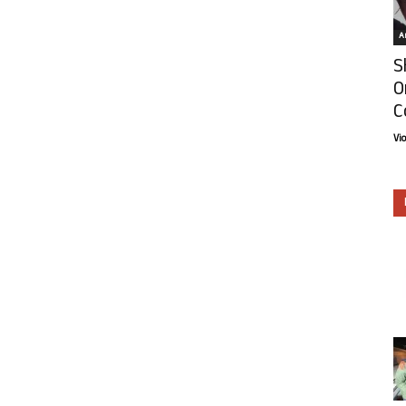
Ar
S
O
C
Vi