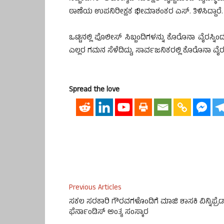
ಠಾಣೆಯ ಉಪನಿರೀಕ್ಷಕ ಭೀಮಾಶಂಕರ ಎಸ್. ತಿಳಿಸಿದ್ದಾರೆ.
ಒಟ್ಟಿನಲ್ಲಿ ಪೊಲೀಸ್ ಸಿಬ್ಬಂದಿಗಳನ್ನು ಕೊರೊನಾ ವೈರಸ್ನ
ಎಲ್ಲರ ಗಮನ ಸೆಳೆದಿದ್ದು, ಸಾರ್ವಜನಿಕರಲ್ಲಿ ಕೊರೊನಾ ವೈರಸ್
Spread the love
Previous Articles
ಸಕಲ ಸರಕಾರಿ ಗೌರವಗಳೊಂದಿಗೆ ಮಾಜಿ ಶಾಸಕಿ ವಿನ್ನಿಫ್ರೆಡ
ಫೆರ್ನಾಂಡಿಸ್ ಅಂತ್ಯ ಸಂಸ್ಕಾರ