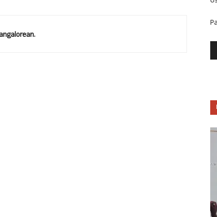
U
P
ngalorean.