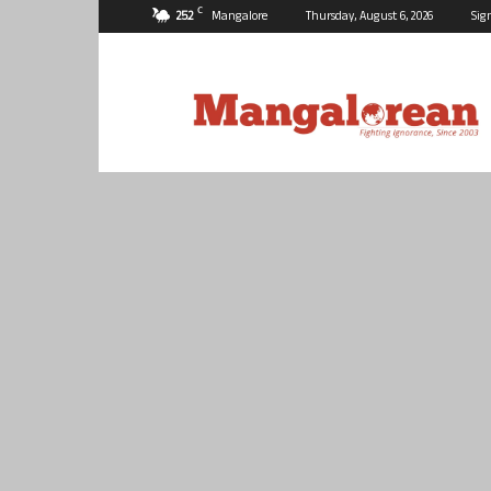
C
25.2
Mangalore
Thursday, August 6, 2026
Sig
Mangalorean.com