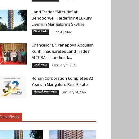
Land Trades “Altitude” at
Bendoorwell: Redefining Luxury
Living in Mangalore’s Skyline
Classifieds
June 26, 2026
Chancellor Dr. Yenepoya Abdullah
Kunhi Inaugurates Land Trades’
ALTURA, a Landmark...
Local News
February 11, 2026
Rohan Corporation Completes 32
Years in Mangaluru Real Estate
Mangalorean News
January 14, 2026
Classifieds