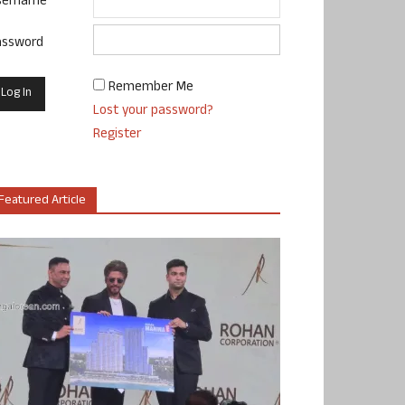
sername
assword
Remember Me
Lost your password?
Register
Featured Article