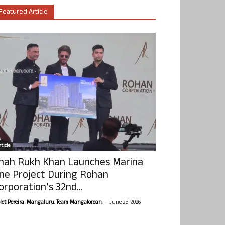
Featured Article
ticle
hah Rukh Khan Launches Marina
ne Project During Rohan
orporation’s 32nd...
-
olet Pereira, Mangaluru. Team Mangalorean.
June 25, 2026