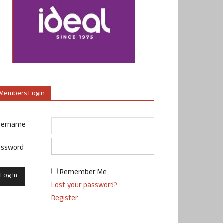
Members Login
sername
assword
Remember Me
Lost your password?
Register