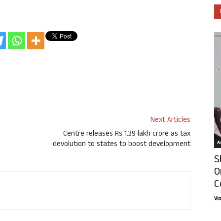
Next Articles
Centre releases Rs 1.39 lakh crore as tax
devolution to states to boost development
Ar
S
O
C
Vi