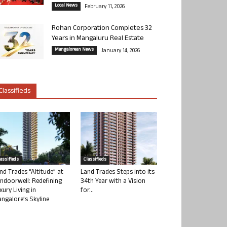
Local News
February 11, 2026
Rohan Corporation Completes 32
Years in Mangaluru Real Estate
Mangalorean News
January 14, 2026
Classifieds
lassifieds
Classifieds
nd Trades “Altitude” at
Land Trades Steps into its
ndoorwell: Redefining
34th Year with a Vision
xury Living in
for...
ngalore’s Skyline