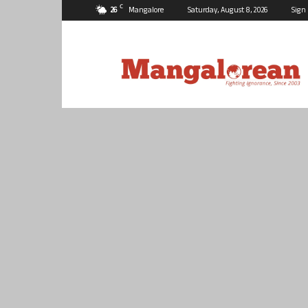
C
26
Mangalore
Saturday, August 8, 2026
Sign 
Mangalorean.com