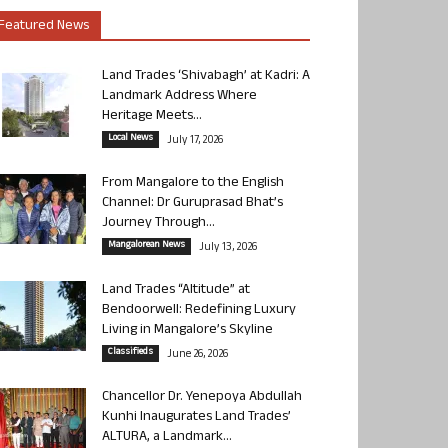
Featured News
Land Trades ‘Shivabagh’ at Kadri: A
Landmark Address Where
Heritage Meets...
Local News
July 17, 2026
From Mangalore to the English
Channel: Dr Guruprasad Bhat’s
Journey Through...
Mangalorean News
July 13, 2026
Land Trades “Altitude” at
Bendoorwell: Redefining Luxury
Living in Mangalore’s Skyline
Classifieds
June 26, 2026
Chancellor Dr. Yenepoya Abdullah
Kunhi Inaugurates Land Trades’
ALTURA, a Landmark...