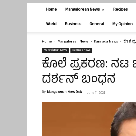
Home
Mangalorean News
Recipes
World
Business
General
My Opinion
Home
Mangalorean News
Kannada News
ಕೊಲೆ ಪ್
Mangalorean News
Kannada News
ಕೊಲೆ ಪ್ರಕರಣ: ನಟ ಚ
ದರ್ಶನ್‌ ಬಂಧನ
By
Mangalorean News Desk
-
June 11, 2024