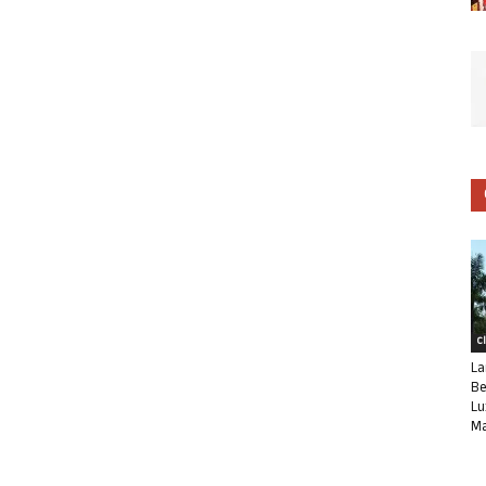
C
La
Be
Lu
Ma