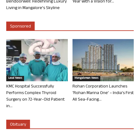
Bendoorwell: Redefining Luxury
Year with a Vision for...
Living in Mangalore’s Skyline
Sponsored
Local News
Mangalorean News
KMC Hospital Successfully
Rohan Corporation Launches
Performs Complex Thyroid
‘Rohan Marina One’ – India’s First
Surgery on 72-Year-Old Patient
All Sea-Facing...
in...
Obituary