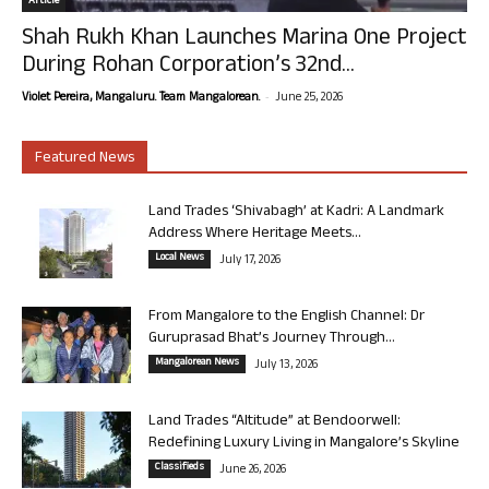
Article
Shah Rukh Khan Launches Marina One Project
During Rohan Corporation’s 32nd...
-
Violet Pereira, Mangaluru. Team Mangalorean.
June 25, 2026
Featured News
Land Trades ‘Shivabagh’ at Kadri: A Landmark
Address Where Heritage Meets...
Local News
July 17, 2026
From Mangalore to the English Channel: Dr
Guruprasad Bhat’s Journey Through...
Mangalorean News
July 13, 2026
Land Trades “Altitude” at Bendoorwell:
Redefining Luxury Living in Mangalore’s Skyline
Classifieds
June 26, 2026