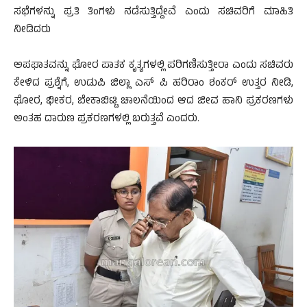
ಸಭೆಗಳನ್ನು ಪ್ರತಿ ತಿಂಗಳು ನಡೆಸುತ್ತಿದ್ದೇವೆ ಎಂದು ಸಚಿವರಿಗೆ ಮಾಹಿತಿ
ನೀಡಿದರು
ಅಪಘಾತವನ್ನು ಘೋರ ಪಾತಕ ಕೃತ್ಯಗಳಲ್ಲಿ ಪರಿಗಣಿಸುತ್ತೀರಾ ಎಂದು ಸಚಿವರು
ಕೇಳಿದ ಪ್ರಶ್ನೆಗೆ, ಉಡುಪಿ ಜಿಲ್ಲಾ ಎಸ್ ಪಿ ಹರಿರಾಂ ಶಂಕರ್ ಉತ್ತರ ನೀಡಿ,
ಘೋರ, ಭೀಕರ, ಬೇಕಾಬಿಟ್ಟಿ ಚಾಲನೆಯಿಂದ ಆದ ಜೀವ ಹಾನಿ ಪ್ರಕರಣಗಳು
ಅಂತಹ ದಾರುಣ ಪ್ರಕರಣಗಳಲ್ಲಿ ಬರುತ್ತವೆ ಎಂದರು.