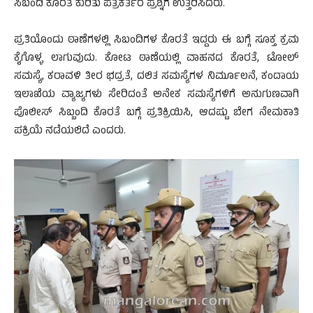
ಸಿಬಂದಿ ಕೊರತೆ ಕುರಿತು ಪತ್ರಕರ್ತರ ಪ್ರಶ್ನೆಗೆ ಉತ್ತರಿಸಿದರು.
ಪ್ರತಿಯೊಂದು ಠಾಣೆಗಳಲ್ಲಿ ಸಿಬಂದಿಗಳ ಕೊರತೆ ಇದ್ದರು ಈ ಬಗ್ಗೆ ಸೂಕ್ತ ಕ್ರಮ
ಕೈಗೊಳ್ಳ ಲಾಗುವುದು. ಕೋಟ ಠಾಣೆಯಲ್ಲಿ ವಾಹನದ ಕೊರತೆ, ಟೋಲ್
ಸಮಸ್ಯೆ, ಕರಾವಳಿ ತೀರ ಭದ್ರತೆ, ದಲಿತ ಸಮಸ್ಯೆಗಳ ನಿರ್ಮೂಲನೆ, ಕಂದಾಯ
ಇಲಾಖೆಯ ವ್ಯಾಜ್ಯಗಳು ಸೇರಿದಂತೆ ಅನೇಕ ಸಮಸ್ಯೆಗಳಿಗೆ ಅನುಗುಣವಾಗಿ
ಪೊಲೀಸ್ ಸಿಬ್ಬಂದಿ ಕೊರತೆ ಬಗ್ಗೆ ಪ್ರತಿಕ್ರಿಯಿಸಿ, ಆದಷ್ಟು ಬೇಗ ನೇಮಕಾತಿ
ಪಕ್ರಿಯೆ ನಡೆಯಲಿದೆ ಎಂದರು.