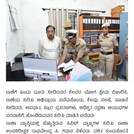
ಠಾಣೆಗೆ ಬಂದು ದೂರು ನೀಡಿದವರ ಕೆಲವರ ಯೋಗ ಕ್ಷೇಮ ವಿಚಾರಿಸಿ,
ಠಾಣೆಯ ಕುರಿತು ಅಭಿಪ್ರಾಯ ಪಡೆದುಕೊಂಡು, ಕೆಲವು ಸಲಹೆ, ಸೂಚನೆ
ನೀಡಿದರು. ಅಪಘಾತ, ಕ್ರೂರ ಪ್ರಕರಣಗಳು, ಅಧಿಕೃತ ರಕ್ಷಣಾ ಆಯುಧಗಳ
ಪರವಾನಿಗೆ, ಹೊಂದಿರುವವರ ಕುರಿತು ಮಾಹಿತಿ ಪಡೆದರು.
ಠಾಣಾ ವ್ಯಾಪ್ತಿಯಲ್ಲಿ ಹೆಚ್ಚುತ್ತಿರುವ ಸಿವಿಲ್ ವ್ಯಾಜ್ಯಗಳ ಕುರಿತು ಠಾಣಾ
ಉಪನಿರೀಕ್ಷಕ ರಾಘವೇಂದ್ರ ಸಿ. ಗಮನ ಸೆಳೆದರು. ದಲಿತ ಕುಂದುಕೊರತೆ