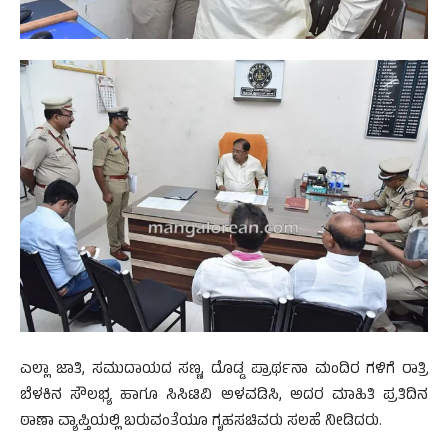
ಎಲ್ಲಾ ಜಾತಿ, ಸಮುದಾಯದ ಸಣ್ಣ, ದೊಡ್ಡ ಪ್ರಾರ್ಥನಾ ಮಂದಿರ ಗಳಿಗೆ ರಾತ್ರಿ
ಬೆಳಕಿನ ಸೌಲಭ್ಯ ಹಾಗೂ ಸಿಸಿಟಿವಿ ಅಳವಡಿಸಿ, ಅದರ ಮಾಹಿತಿ ಪ್ರತಿದಿನ
ಠಾಣಾ ವ್ಯಾಪ್ತಿಯಲ್ಲಿ ಬರುವಂತೆಯೂ ಗೃಹಸಚಿವರು ಸಲಹೆ ನೀಡಿದರು.