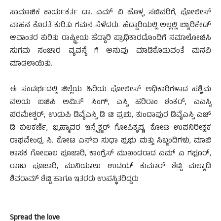
ಸಾಮಾಜಿಕ ಕಾರ್ಯಕರ್ತ ಡಾ. ಎಮ್ ವಿ ಹೊಳ್ಳ ಸಚಿವರಿಗೆ, ಪೋಲೀಸ್
ವಾಹನ ಕೊರತೆ ಕುರಿತು ಗಮನ ಸೆಳೆದರು. ಹೆದ್ದಾರಿಯಲ್ಲಿ ಅಲ್ಲಲ್ಲಿ ಬ್ಯಾರಿಕೇಡ್
ಆವಾಂತರ ಕುರಿತು ರಾಷ್ಟ್ರೀಯ ಹೆದ್ದಾರಿ ಪ್ರಾಧಿಕಾರದೊಂದಿಗೆ ಸಮಾಲೋಚಿಸಿ
ಸುಗಮ ಸಂಚಾರ ವ್ಯವಸ್ಥೆ ಗೆ ಅನುವು ಮಾಡಿಕೊಡುವಂತೆ ಮನವಿ
ಮಾಡಲಾಯಿತು.
ಈ ಸಂದರ್ಭದಲ್ಲಿ ಜಿಲ್ಲೆಯ ಹಿರಿಯ ಪೋಲೀಸ್ ಅಧಿಕಾರಿಗಳಾದ ಪಶ್ಚಿಮ
ವಲಯ ಐಜಿಪಿ ಅಮಿತ್ ಸಿಂಗ್, ಎಸ್ಪಿ ಹರಿರಾಂ ಶಂಕರ್, ಎಎಸ್ಪಿ
ಪರಮೇಶ್ವರ್, ಉಡುಪಿ ಡಿವೈಎಸ್ಪಿ ಡಿ ಟಿ ಪ್ರಭು, ಕುಂದಾಪುರ ಡಿವೈಎಸ್ಪಿ ಎಚ್
ಡಿ ಕುಲಕರ್ಣಿ, ಬ್ರಹ್ಮಾವರ ಇನ್ಸ್ಪೆಕ್ಟರ್ ಗೋಪಿಕೃಷ್ಣ, ಕೋಟ ಉಪನಿರೀಕ್ಷಕ
ರಾಘವೇಂದ್ರ ಸಿ. ಕೋಟ ಎಸ್ಐ ಸುಧಾ ಪ್ರಭು ಮತ್ತು ಸಿಬ್ಬಂದಿಗಳು, ಮಾಜಿ
ಶಾಸಕ ಗೋಪಾಲ ಪೂಜಾರಿ, ಕಾಂಗ್ರೆಸ್ ಮುಖಂಡರಾದ ಎಮ್ ಎ ಗಫೂರ್,
ರಾಜು ಪೂಜಾರಿ, ಮುನಿಯಾಲು ಉದಯ್ ಕುಮಾರ್ ಶೆಟ್ಟಿ ಮಲ್ಯಾಡಿ
ಶಿವರಾಮ್ ಶೆಟ್ಟಿ ಹಾಗೂ ಇತರರು ಉಪಸ್ಥಿತರಿದ್ದರು
Spread the love