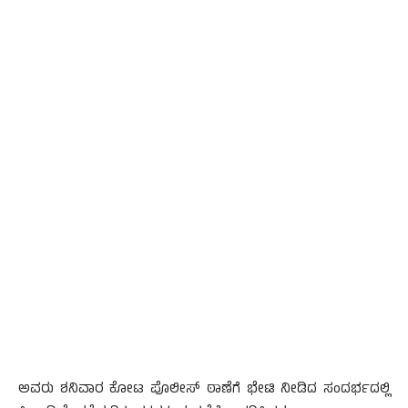
ಅವರು ಶನಿವಾರ ಕೋಟ ಪೊಲೀಸ್ ಠಾಣೆಗೆ ಭೇಟಿ ನೀಡಿದ ಸಂದರ್ಭದಲ್ಲಿ