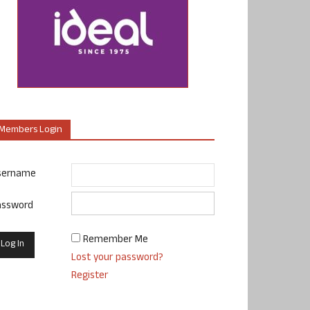
Members Login
sername
assword
Remember Me
Lost your password?
Register