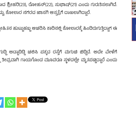
ಶ್ರೀಹರಿ(23), ರೋಹನ್(22), ಸುಭಾಷ್(21) ಎಂದು ಗುರುತಿಸಲಾಗಿದೆ.
ಿದ್ದು, ಕೋಲಾರ ನಗರದ ಖಾಸಗಿ ಆಸ್ಪತ್ರೆಗೆ ದಾಖಲಾಗಿದ್ದಾರೆ.
ನ ಹುಟ್ಟುಹಬ್ಬ ಆಚರಿಸಿ ಕಾರಿನಲ್ಲಿ ಕೋಲಾರಕ್ಕೆ ಹಿಂದಿರುಗುತ್ತಿದ್ದಾಗ ಈ
್ದಿ ಅಡ್ಡಾದಿಡ್ಡಿ ಚಲಿಸಿ ಪಕ್ಕದ ರಸ್ತೆಗೆ ಮಗುಚಿ ಬಿದ್ದಿದೆ. ಅದೇ ವೇಳೆಗೆ
ಿ ತೀವ್ರವಾಗಿ ಗಾಯಗೊಂಡ ಮೂವರೂ ಸ್ಥಳದಲ್ಲೇ ಮೃತಪಟ್ಟಿದ್ದಾರೆ ಎಂದು