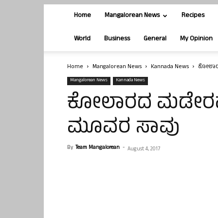
Home
Mangalorean News
Recipes
World
Business
General
My Opinion
Home
Mangalorean News
Kannada News
ಕೋಲಾರದ
Mangalorean News
Kannada News
ಕೋಲಾರದ ಮಡೇರಹಳ್ಳ
ಮೂವರ ಸಾವು
By
Team Mangalorean
-
August 4, 2017