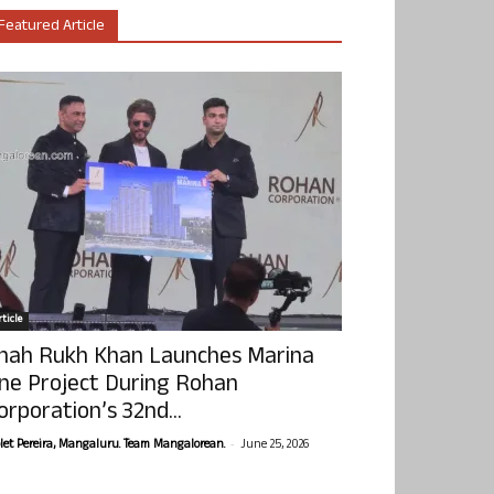
Featured Article
ticle
hah Rukh Khan Launches Marina
ne Project During Rohan
orporation’s 32nd...
-
olet Pereira, Mangaluru. Team Mangalorean.
June 25, 2026