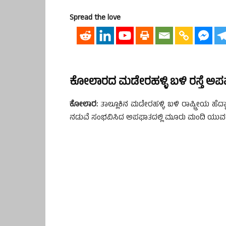
Spread the love
ಕೋಲಾರದ ಮಡೇರಹಳ್ಳಿ ಬಳಿ ರಸ್ತೆ ಅ
ಕೋಲಾರ:
ತಾಲ್ಲೂಕಿನ ಮಡೇರಹಳ್ಳಿ ಬಳಿ ರಾಷ್ಟ್ರೀಯ ಹೆದ್ದಾರ
ನಡುವೆ ಸಂಭವಿಸಿದ ಅಪಘಾತದಲ್ಲಿ ಮೂರು ಮಂದಿ ಯುವಕರು 