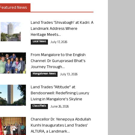
Featured News
Land Trades ‘Shivabagh’ at Kadri: A
Landmark Address Where
Heritage Meets...
Local News
July 17, 2026
From Mangalore to the English
Channel: Dr Guruprasad Bhat’s
Journey Through...
Mangalorean News
July 13, 2026
Land Trades “Altitude” at
Bendoorwell: Redefining Luxury
Living in Mangalore’s Skyline
Classifieds
June 26, 2026
Chancellor Dr. Yenepoya Abdullah
Kunhi Inaugurates Land Trades’
ALTURA, a Landmark...