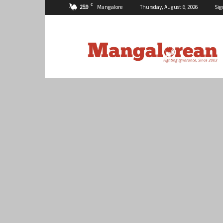
C
25.9
Mangalore
Thursday, August 6, 2026
Sig
Mangalorean.com