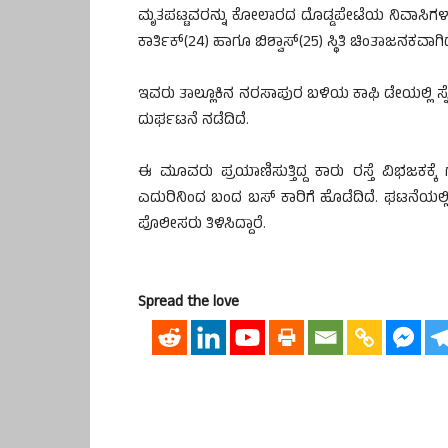
ಮೃತಪಟ್ಟವರನ್ನು ಕೋಲಾರದ ದೊಡ್ಡಪೇಟೆಯ ನಿವಾಸಿಗಳಾದ 
ಕಾರ್ತಿಕ್(24) ಹಾಗೂ ಬಿಶ್ವಾಸ್(25) ಸ್ಥಿತಿ ಚಿಂತಾಜನಕವಾಗ
ಇವರು ತಾಲ್ಲೂಕಿನ ನರಸಾಪುರ ಬಳಿಯ ಕಾಫಿ ಡೇಯಲ್ಲಿ ಸ್ನೇಹಿತ
ದುರ್ಘಟನೆ ನಡೆದಿದೆ.
ಈ ಮೂವರು ಪ್ರಯಾಣಿಸುತ್ತಿದ್ದ ಕಾರು ರಸ್ತೆ ವಿಭಜಕಕ್ಕೆ ಗುದ
ಎದುರಿನಿಂದ ಬಂದ ಬಸ್ ಕಾರಿಗೆ ಹೊಡೆದಿದೆ. ಘಟನೆಯಲ್ಲ
ಪೊಲೀಸರು ತಿಳಿಸಿದ್ದಾರೆ.
Spread the love