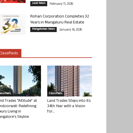
Local News
February 11, 2026
Rohan Corporation Completes 32
Years in Mangaluru Real Estate
Mangalorean News
January 14, 2026
Classifieds
lassifieds
Classifieds
nd Trades “Altitude” at
Land Trades Steps into its
ndoorwell: Redefining
34th Year with a Vision
xury Living in
for...
ngalore’s Skyline