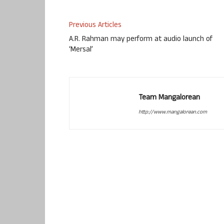
Previous Articles
A.R. Rahman may perform at audio launch of
‘Mersal’
Team Mangalorean
http://www.mangalorean.com