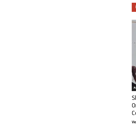
Ar
S
O
C
Vi