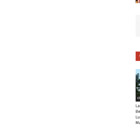
C
La
Be
Lu
Ma