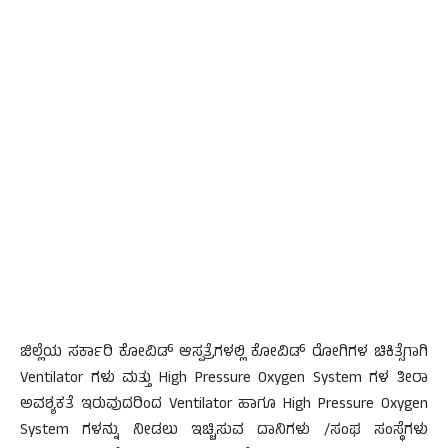
ಜಿಲ್ಲೆಯ ಸರ್ಕಾರಿ ಕೋವಿಡ್ ಆಸ್ಪತ್ರೆಗಳಲ್ಲಿ ಕೋವಿಡ್ ರೋಗಿಗಳ ಚಿಕಿತ್ಸೆಗಾಗಿ
Ventilator ಗಳು ಮತ್ತು High Pressure Oxygen System ಗಳ ತೀರಾ
ಅವಶ್ಯಕತೆ ಇರುವುದರಿಂದ Ventilator ಹಾಗೂ High Pressure Oxygen
System ಗಳನ್ನು ನೀಡಲು ಇಚ್ಚಿಸುವ ದಾನಿಗಳು /ಸಂಘ ಸಂಸ್ಥೆಗಳು