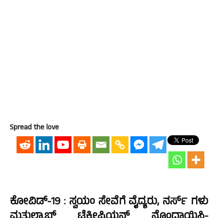
Spread the love
ಕೋವಿಡ್-19 : ಸ್ವಯಂ ಸೇವೆಗೆ ವೈದ್ಯರು, ನರ್ಸ್ ಗಳು
ಮತ್ತುಲ್ಯಾಬ್ ಟೆಕ್ನೀಷಿಯನ್ಸ್ ನೊಂದಾಯಿಸಿ-