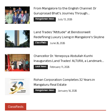
From Mangalore to the English Channel: Dr
Guruprasad Bhat’s Journey Through...
Mangalorean News
July 13, 2026
Land Trades “Altitude” at Bendoorwell:
Redefining Luxury Living in Mangalore’s Skyline
Classifieds
June 26, 2026
Chancellor Dr. Yenepoya Abdullah Kunhi
Inaugurates Land Trades’ ALTURA, a Landmark...
Local News
February 11, 2026
Rohan Corporation Completes 32 Years in
Mangaluru Real Estate
Mangalorean News
January 14, 2026
Classifieds