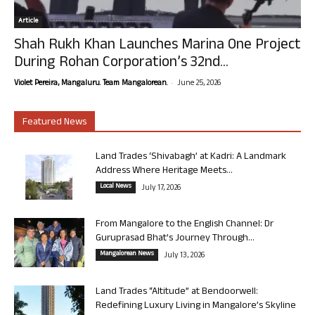
Article
Shah Rukh Khan Launches Marina One Project
During Rohan Corporation’s 32nd...
-
Violet Pereira, Mangaluru. Team Mangalorean.
June 25, 2026
Featured News
Land Trades ‘Shivabagh’ at Kadri: A Landmark
Address Where Heritage Meets...
Local News
July 17, 2026
From Mangalore to the English Channel: Dr
Guruprasad Bhat’s Journey Through...
Mangalorean News
July 13, 2026
Land Trades “Altitude” at Bendoorwell:
Redefining Luxury Living in Mangalore’s Skyline