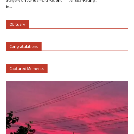
Surgery on 72-Year-Old Patient
All Sea-Facing...
in...
Obituary
Congratulations
Captured Moments