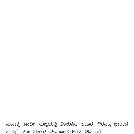
ಮಹಾತ್ಮ ಗಾಂಧಿಗೆ ದುಬೈಯಲ್ಲಿ ತೋರಿಸಿದ ಅಪಾರ ಗೌರವಕ್ಕೆ ಭಾರತದ
ಕಾನ್ಸುಲೇಟ್ ಜನರಲ್ ಟ್ವೀಟ್ ಮೂಲಕ ಗೌರವ ಸಲ್ಲಿಸಿದ್ದಾರೆ.