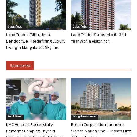
Classifieds
Classifieds
Land Trades “Altitude” at
Land Trades Steps into its 34th
Bendoorwell: Redefining Luxury
Year with a Vision for...
Living in Mangalore’s Skyline
Sponsored
Local News
Mangalorean News
KMC Hospital Successfully
Rohan Corporation Launches
Performs Complex Thyroid
‘Rohan Marina One’ – India’s First