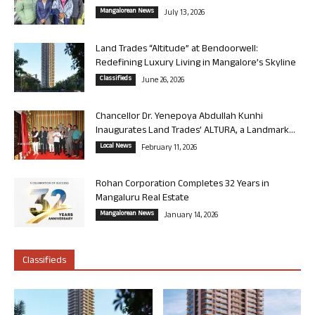
Mangalorean News
July 13, 2026
Land Trades “Altitude” at Bendoorwell:
Redefining Luxury Living in Mangalore’s Skyline
Classifieds
June 26, 2026
Chancellor Dr. Yenepoya Abdullah Kunhi
Inaugurates Land Trades’ ALTURA, a Landmark...
Local News
February 11, 2026
Rohan Corporation Completes 32 Years in
Mangaluru Real Estate
Mangalorean News
January 14, 2026
Classifieds