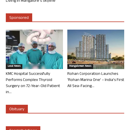
Living in Mangalore’s Skyline
Sponsored
Local News
Mangalorean News
KMC Hospital Successfully
Rohan Corporation Launches
Performs Complex Thyroid
‘Rohan Marina One’ – India’s First
Surgery on 72-Year-Old Patient
All Sea-Facing...
in...
Obituary