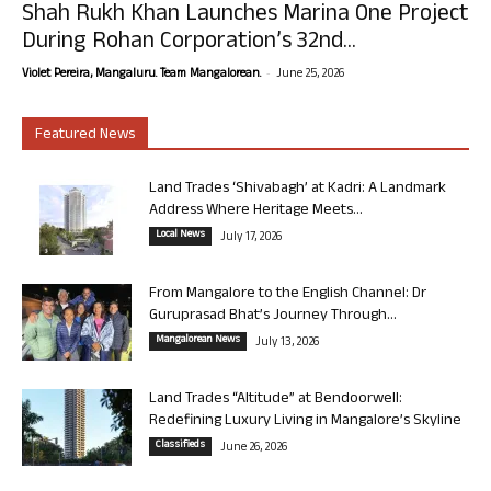
Shah Rukh Khan Launches Marina One Project
During Rohan Corporation’s 32nd...
-
Violet Pereira, Mangaluru. Team Mangalorean.
June 25, 2026
Featured News
Land Trades ‘Shivabagh’ at Kadri: A Landmark
Address Where Heritage Meets...
Local News
July 17, 2026
From Mangalore to the English Channel: Dr
Guruprasad Bhat’s Journey Through...
Mangalorean News
July 13, 2026
Land Trades “Altitude” at Bendoorwell:
Redefining Luxury Living in Mangalore’s Skyline
Classifieds
June 26, 2026