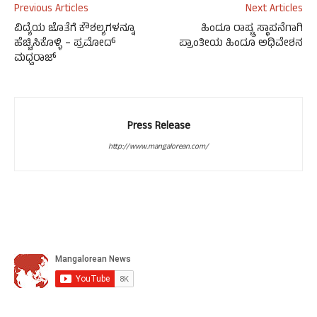
Previous Articles
Next Articles
ವಿದ್ಯೆಯ ಜೊತೆಗೆ ಕೌಶಲ್ಯಗಳನ್ನೂ
ಹಿಂದೂ ರಾಷ್ಟ್ರ ಸ್ಥಾಪನೆಗಾಗಿ
ಹೆಚ್ಚಿಸಿಕೊಳ್ಳಿ – ಪ್ರಮೋದ್
ಪ್ರಾಂತೀಯ ಹಿಂದೂ ಅಧಿವೇಶನ
ಮಧ್ವರಾಜ್
Press Release
http://www.mangalorean.com/