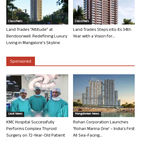
Classifieds
Classifieds
Land Trades “Altitude” at
Land Trades Steps into its 34th
Bendoorwell: Redefining Luxury
Year with a Vision for...
Living in Mangalore’s Skyline
Sponsored
Local News
Mangalorean News
KMC Hospital Successfully
Rohan Corporation Launches
Performs Complex Thyroid
‘Rohan Marina One’ – India’s First
Surgery on 72-Year-Old Patient
All Sea-Facing...