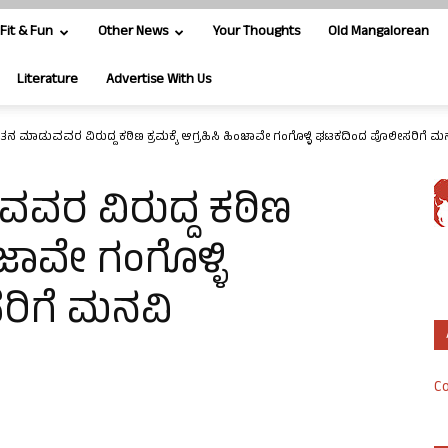
Fit & Fun
Other News
Your Thoughts
Old Mangalorean
Literature
Advertise With Us
ತನ ಮಾಡುವವರ ವಿರುದ್ದ ಕಠಿಣ ಕ್ರಮಕ್ಕೆ ಆಗ್ರಹಿಸಿ ಹಿಂಜಾವೇ ಗಂಗೊಳ್ಳಿ ಘಟಕದಿಂದ ಪೊಲೀಸರಿಗೆ ಮ
ವರ ವಿರುದ್ದ ಕಠಿಣ
ಿಂಜಾವೇ ಗಂಗೊಳ್ಳಿ
ಿಗೆ ಮನವಿ
Co