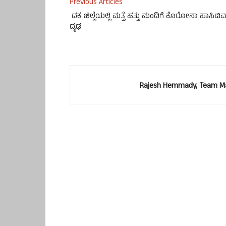
Previous Articles
ದಕ ಜಿಲ್ಲೆಯಲ್ಲಿ ಮತ್ತೆ ಹತ್ತು ಮಂದಿಗೆ ಕೊರೋನಾ ಪಾಸಿಟಿವ
ದೃಢ
Rajesh Hemmady, Team Ma