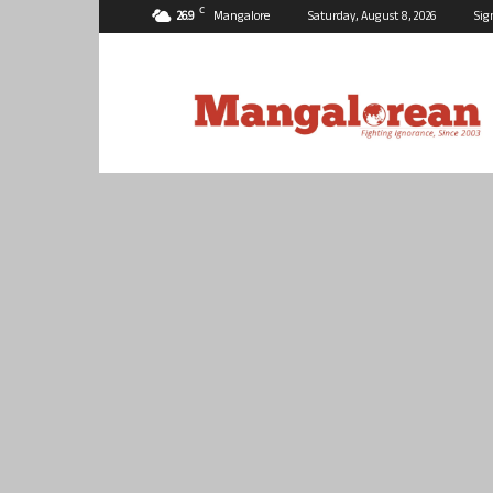
C
26.9
Mangalore
Saturday, August 8, 2026
Sig
Mangalorean.com