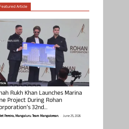
Featured Article
ticle
hah Rukh Khan Launches Marina
ne Project During Rohan
orporation’s 32nd...
-
olet Pereira, Mangaluru. Team Mangalorean.
June 25, 2026