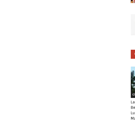
C
La
Be
Lu
Ma