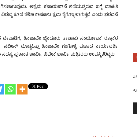
ರುಗಿಸಲಾಗುವುದು. ಅಕ್ರಮ ಕಸಾಯಿಖಾನೆ ನಡೆಯುತ್ತಿರುವ ಬಗ್ಗೆ ಮಾಹಿತಿ
ವಿರುದ್ಧ ಕೂಡ ಕಠಿಣ ಕಾನೂನು ಕ್ರಮ ಕೈಗೊಳ್ಳಲಾಗುತ್ತದೆ ಎಂದು ಭರವಸೆ
ದೇವ ದೇವಾಡಿಗ, ಹಿಂಜಾವೇ ಬೈಂದೂರು ತಾಲೂಕು ಸಂಯೋಜಕ ರತ್ನಾಕರ
 ನವೀನ್ ದೊಡ್ಡಹಿತ್ಲು ಹಿಂಜಾವೇ ಗಂಗೊಳ್ಳಿ ಘಟಕದ ಕಾರ್ಯದರ್ಶಿ
ದಸ್ಯ ಪ್ರಶಾಂತ ಖಾರ್ವಿ, ವಿವೇಕ ಖಾರ್ವಿ ಮತ್ತಿತರರು ಉಪಸ್ಥಿತರಿದ್ದರು.
U
P