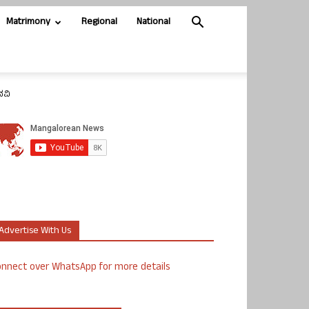
Matrimony
Regional
National
ನವಿ
Advertise With Us
nnect over WhatsApp for more details