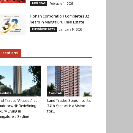
Local News
February 11, 2026
Rohan Corporation Completes 32
Years in Mangaluru Real Estate
Mangalorean News
January 14, 2026
Classifieds
lassifieds
Classifieds
nd Trades “Altitude” at
Land Trades Steps into its
ndoorwell: Redefining
34th Year with a Vision
xury Living in
for...
ngalore’s Skyline