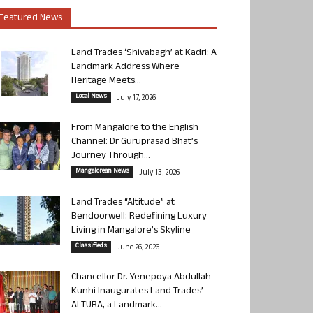
Featured News
Land Trades ‘Shivabagh’ at Kadri: A
Landmark Address Where
Heritage Meets...
Local News
July 17, 2026
From Mangalore to the English
Channel: Dr Guruprasad Bhat’s
Journey Through...
Mangalorean News
July 13, 2026
Land Trades “Altitude” at
Bendoorwell: Redefining Luxury
Living in Mangalore’s Skyline
Classifieds
June 26, 2026
Chancellor Dr. Yenepoya Abdullah
Kunhi Inaugurates Land Trades’
ALTURA, a Landmark...