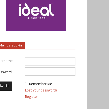
Members Login
sername
assword
Remember Me
Lost your password?
Register