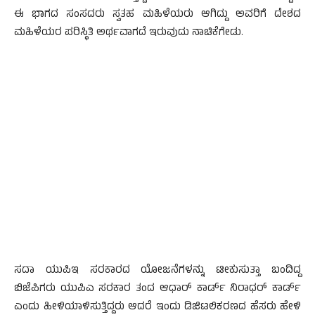
ಈ ಭಾಗದ ಸಂಸದರು ಸ್ವತಹ ಮಹಿಳೆಯರು ಆಗಿದ್ದು ಅವರಿಗೆ ದೇಶದ
ಮಹಿಳೆಯರ ಪರಿಸ್ಥಿತಿ ಅರ್ಥವಾಗದೆ ಇರುವುದು ನಾಚಿಕೆಗೇಡು.
ಸದಾ ಯುಪಿಇ ಸರಕಾರದ ಯೋಜನೆಗಳನ್ನು ಟೀಕುಸುತ್ತಾ ಬಂದಿದ್ದ
ಬಿಜೆಪಿಗರು ಯುಪಿಎ ಸರಕಾರ ತಂದ ಆಧಾರ್ ಕಾರ್ಡ್ ನಿರಾಧರ್ ಕಾರ್ಡ್
ಎಂದು ಹೀಳಿಯಾಳಿಸುತ್ತಿದ್ದರು ಆದರೆ ಇಂದು ಡಿಜಿಟಲಿಕರಣದ ಹೆಸರು ಹೇಳಿ