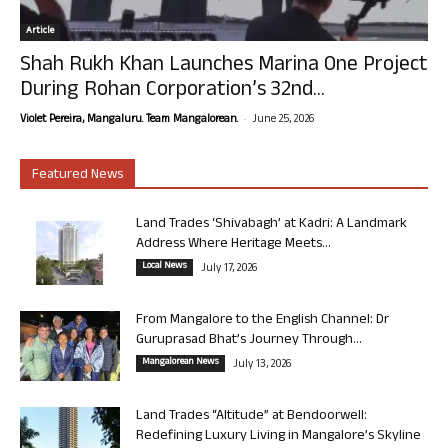
Article
Shah Rukh Khan Launches Marina One Project
During Rohan Corporation’s 32nd...
-
Violet Pereira, Mangaluru. Team Mangalorean.
June 25, 2026
Featured News
Land Trades ‘Shivabagh’ at Kadri: A Landmark
Address Where Heritage Meets...
Local News
July 17, 2026
From Mangalore to the English Channel: Dr
Guruprasad Bhat’s Journey Through...
Mangalorean News
July 13, 2026
Land Trades “Altitude” at Bendoorwell:
Redefining Luxury Living in Mangalore’s Skyline