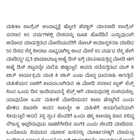
ಮಹಿಳಾ ಕಾಂಗ್ರೆಸ್ ಉಪಾಧ್ಯಕ್ಷೆ ಜ್ಯೋತಿ ಹೆಬ್ಬಾರ್ ಮಾತನಾಡಿ ಕಾಂಗ್ರೆಸ್
ಸರಕಾರ 60 ವರ್ಷಗಳಲ್ಲಿ ದೇಶವನ್ನು ಲೂಟಿ ಹೊಡೆದಿದೆ ಎನ್ನುವುದಾಗಿ
ಆರೋಪ ಮಾಡುತ್ತಿರುವ ಮೋದಿಯವರಿಗೆ ನೋಟ್ ಅಮಾನ್ಯಕರಣ ಮಾಡಿದ
50 ದಿನದ ಲೆಕ್ಕ ನೀಡಲು ಸಾಧ್ಯವಾಗಿಲ್ಲ ಅಂದ ಮೇಲೆ 60 ವರ್ಷದ ಲೆಕ್ಕ ಹೇಗೆ
ಮಾಡಿದ್ದು? ಪ್ರತಿ ಭಾಷಣದಲ್ಲೂ ಅಚ್ಚೆ ದಿನ್ ಬಗ್ಗೆ ಮಾತನಾಡುತ್ತಿದ್ದ ಮೋದಿ ಈಗ
ಅಚ್ಚೆ ದಿನ್ ಶಬ್ದವನ್ನೇ ಮರೆತು ಬಿಟ್ಟಿದ್ದಾರೆ. ಅವರು ನಡೆಸುತ್ತಿರುವ ಮನ್ ಕಿ
ಬಾತ್ ಕಾರ್ಯಕ್ರಮ ಮಂಕಿ ಕಿ ಬಾತ್ ಎಂಬ ದೊಡ್ಡ ಧಾರವಾಹಿ ಆಗುತ್ತಿದೆ.
ಮಹಿಳೆಯರ ಪಾಲಿಗೆ ಶಾಪದಂತಾಗಿರುವ ಈ ಮೋದಿ ಸರಕಾರ ಕ್ಯಾಶ್ ಲೆಸ್ಸ್
ನಿಂದ ಒಂದು ದಿನ ಇಂಡಿಯಾವನ್ನೆ ಲೆಸ್ಸ್ ಆಗಿ ಮಾಡುವುರಲ್ಲಿ ಸಂಶಯವಿಲ್ಲ.
ಯಾವುದೋ ಒರ್ವ ಮಹೀಳೆ ಮೋದಿಯವರ ಶಾಲು ಚೆನ್ನಾಗಿದೆ ಎಂದು
ಹೇಳಿದ ಕೂಡಲೇ ಅವರ ಶಾಲನ್ನೇ ಆ ಮಹಿಳೆಗೆ ಉಡುಗೊರೆಯಾಗಿ
ನೀಡುತ್ತಾರೆ ಆದರೆ ತನ್ನ ಸ್ವಂತ ಹೆಂಡತಿಗೆ ಒಂದು ಚಿಕ್ಕ ಶಾಲನ್ನೂ ಕೂಡ ಕನಿಷ್ಟ
ಸೌಜನ್ಯ ಇಲ್ಲದಿರುವುದು ನಾಚಿಕೆಗೇಡಿನ ಸಂಗತಿ ಎಂದು ಲೇವಡಿ ಮಾಡಿದರು.
ಒಂದೊಂದು ವಿಷಯದ ಮೂಲಕ ಜನರನ್ನು ಮೂರ್ಖರನ್ನಾಗಿ ಮಾಡುತ್ತಾ