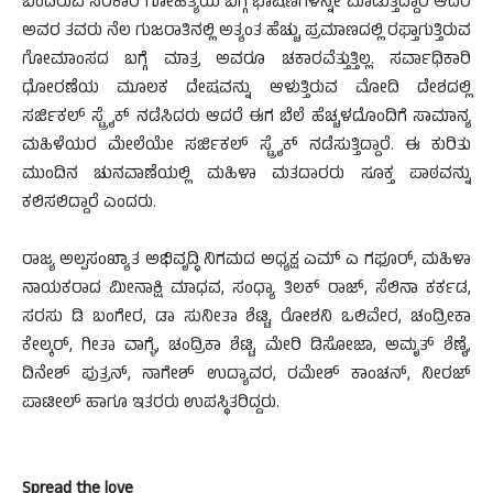
ಬಂದಿರುವ ಸರಕಾರ ಗೋಹತ್ಯೆಯ ಬಗ್ಗೆ ಭಾಷಣಗಳನ್ನೇ ಮಾಡುತ್ತಿದ್ದಾರೆ ಆದರೆ
ಅವರ ತವರು ನೆಲ ಗುಜರಾತಿನಲ್ಲಿ ಅತ್ಯಂತ ಹೆಚ್ಚು ಪ್ರಮಾಣದಲ್ಲಿ ರಫ್ತಾಗುತ್ತಿರುವ
ಗೋಮಾಂಸದ ಬಗ್ಗೆ ಮಾತ್ರ ಅವರೂ ಚಕಾರವೆತ್ತುತ್ತಿಲ್ಲ. ಸರ್ವಾಧಿಕಾರಿ
ಧೋರಣೆಯ ಮೂಲಕ ದೇಷವನ್ನು ಆಳುತ್ತಿರುವ ಮೋದಿ ದೇಶದಲ್ಲಿ
ಸರ್ಜಿಕಲ್ ಸ್ಟ್ರೈಕ್ ನಡೆಸಿದರು ಆದರೆ ಈಗ ಬೆಲೆ ಹೆಚ್ಚಳದೊಂದಿಗೆ ಸಾಮಾನ್ಯ
ಮಹಿಳೆಯರ ಮೇಲೆಯೇ ಸರ್ಜಿಕಲ್ ಸ್ಟ್ರೈಕ್ ನಡೆಸುತ್ತಿದ್ದಾರೆ. ಈ ಕುರಿತು
ಮುಂದಿನ ಚುನವಾಣೆಯಲ್ಲಿ ಮಹಿಳಾ ಮತದಾರರು ಸೂಕ್ತ ಪಾಠವನ್ನು
ಕಲಿಸಲಿದ್ದಾರೆ ಎಂದರು.
ರಾಜ್ಯ ಅಲ್ಪಸಂಖ್ಯಾತ ಅಭಿವೃದ್ಧಿ ನಿಗಮದ ಅಧ್ಯಕ್ಷ ಎಮ್ ಎ ಗಫೂರ್, ಮಹಿಳಾ
ನಾಯಕರಾದ ಮೀನಾಕ್ಷಿ ಮಾಧವ, ಸಂಧ್ಯಾ ತಿಲಕ್ ರಾಜ್, ಸೆಲಿನಾ ಕರ್ಕಡ,
ಸರಸು ಡಿ ಬಂಗೇರ, ಡಾ ಸುನೀತಾ ಶೆಟ್ಟಿ, ರೋಶನಿ ಒಲಿವೇರ, ಚಂದ್ರೀಕಾ
ಕೇಲ್ಕರ್, ಗೀತಾ ವಾಗ್ಳೆ, ಚಂದ್ರಿಕಾ ಶೆಟ್ಟಿ, ಮೇರಿ ಡಿಸೋಜಾ, ಅಮೃತ್ ಶೆಣೈ,
ದಿನೇಶ್ ಪುತ್ರನ್, ನಾಗೇಶ್ ಉದ್ಯಾವರ, ರಮೇಶ್ ಕಾಂಚನ್, ನೀರಜ್
ಪಾಟೀಲ್ ಹಾಗೂ ಇತರರು ಉಪಸ್ಥಿತರಿದ್ದರು.
Spread the love