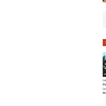
C
La
Be
Lu
Ma