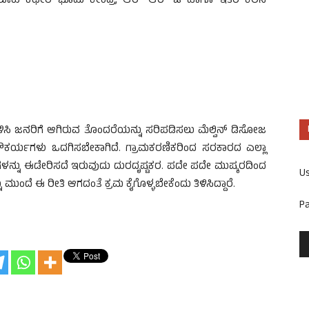
ಿ ತಾಲೂಕು ಕಛೇರಿ ಭೂಮಿ ಕೇಂದ್ರ, ಆರ್ ಆರ್ ಟಿ ಹಾಗೂ ಇತರ ಕೆಲಸ
ಿಸಿ ಜನರಿಗೆ ಆಗಿರುವ ತೊಂದರೆಯನ್ನು ಸರಿಪಡಿಸಲು ಮೆಲ್ವಿನ್ ಡಿಸೋಜ
ಸೌಕರ್ಯಗಳು ಒದಗಿಸಬೇಕಾಗಿದೆ. ಗ್ರಾಮಕರಣಿಕರಿಂದ ಸರಕಾರದ ಎಲ್ಲಾ
ಳನ್ನು ಈಡೇರಿಸದೆ ಇರುವುದು ದುರದೃಷ್ಟಕರ. ಪದೇ ಪದೇ ಮುಷ್ಕರದಿಂದ
U
ಮುಂದೆ ಈ ರೀತಿ ಆಗದಂತೆ ಕ್ರಮ ಕೈಗೊಳ್ಳಬೇಕೆಂದು ತಿಳಿಸಿದ್ದಾರೆ.
P