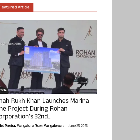
Featured Article
ticle
hah Rukh Khan Launches Marina
ne Project During Rohan
orporation’s 32nd...
-
olet Pereira, Mangaluru. Team Mangalorean.
June 25, 2026