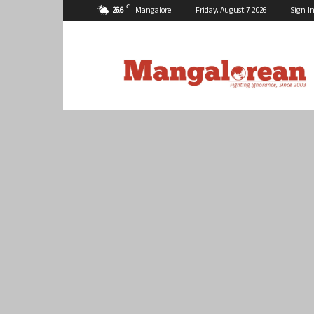
C
26.6
Mangalore
Friday, August 7, 2026
Sign In
Mangalorean.com