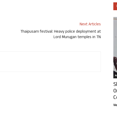
Next Articles
Thaipusam festival: Heavy police deployment at
Lord Murugan temples in TN
Ar
S
O
C
Vi