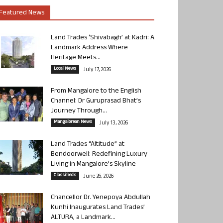
Featured News
Land Trades ‘Shivabagh’ at Kadri: A
Landmark Address Where
Heritage Meets...
Local News
July 17, 2026
From Mangalore to the English
Channel: Dr Guruprasad Bhat’s
Journey Through...
Mangalorean News
July 13, 2026
Land Trades “Altitude” at
Bendoorwell: Redefining Luxury
Living in Mangalore’s Skyline
Classifieds
June 26, 2026
Chancellor Dr. Yenepoya Abdullah
Kunhi Inaugurates Land Trades’
ALTURA, a Landmark...