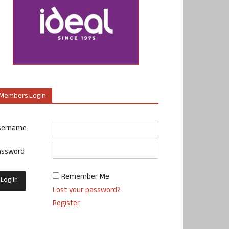
Members Login
sername
assword
Remember Me
Lost your password?
Register