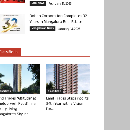
Local News
February 11, 2026
Rohan Corporation Completes 32
Years in Mangaluru Real Estate
Mangalorean News
January 14, 2026
Classifieds
lassifieds
Classifieds
nd Trades “Altitude” at
Land Trades Steps into its
ndoorwell: Redefining
34th Year with a Vision
xury Living in
for...
ngalore’s Skyline