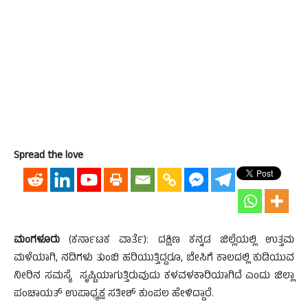
Spread the love
ಮಂಗಳೂರು
(ಕರ್ನಾಟಕ ವಾರ್ತೆ): ದಕ್ಷಿಣ ಕನ್ನಡ ಜಿಲ್ಲೆಯಲ್ಲಿ ಉತ್ತಮ
ಮಳೆಯಾಗಿ, ನದಿಗಳು ತುಂಬಿ ಹರಿಯುತ್ತಿದ್ದರೂ, ಬೇಸಿಗೆ ಕಾಲದಲ್ಲಿ ಕುಡಿಯುವ
ನೀರಿನ ಸಮಸ್ಯೆ ಸೃಷ್ಟಿಯಾಗುತ್ತಿರುವುದು ಕಳವಳಕಾರಿಯಾಗಿದೆ ಎಂದು ಜಿಲ್ಲಾ
ಪಂಚಾಯತ್ ಉಪಾಧ್ಯಕ್ಷ ಸತೀಶ್ ಕುಂಪಲ ಹೇಳಿದ್ದಾರೆ.