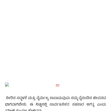
ನೀರಿನ ಸದ್ಭಳಕೆ ಮತ್ತು ನೈರ್ಮಲ್ಯ ಕಾಪಾಡುವುದು ನಮ್ಮ ದೈನಂದಿನ ಜೀವನದ
ಭಾಗವಾಗಬೇಕು. ಈ ನಿಟ್ಟಿನಲ್ಲಿ ಸಾರ್ವಜನಿಕರ ಸಹಕಾರ ಅಗತ್ಯ ಎಂದು