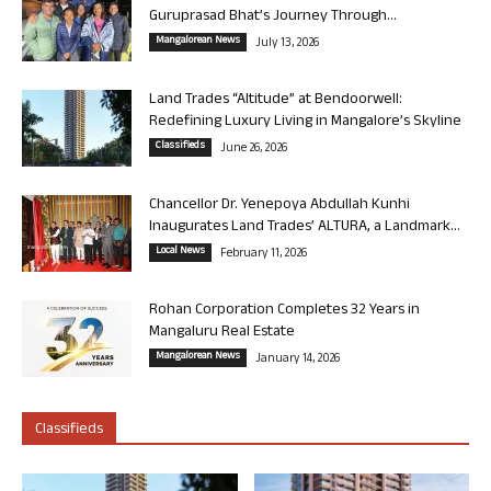
Guruprasad Bhat’s Journey Through...
Mangalorean News
July 13, 2026
Land Trades “Altitude” at Bendoorwell:
Redefining Luxury Living in Mangalore’s Skyline
Classifieds
June 26, 2026
Chancellor Dr. Yenepoya Abdullah Kunhi
Inaugurates Land Trades’ ALTURA, a Landmark...
Local News
February 11, 2026
Rohan Corporation Completes 32 Years in
Mangaluru Real Estate
Mangalorean News
January 14, 2026
Classifieds