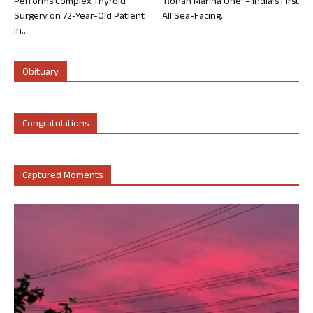
Performs Complex Thyroid
‘Rohan Marina One’ – India’s First
Surgery on 72-Year-Old Patient
All Sea-Facing...
in...
Obituary
Congratulations
Captured Moments