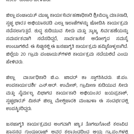
ಸತೀಶ್ ಕುಂಪಲ ಹೇಳಿದರು.
ಜಿಲ್ಲಾ ಪಂಚಾಯತ್ ಮುಖ್ಯ ಕಾರ್ಯನಿರ್ವಹಣಾಧಿಕಾರಿ ಶ್ರೀವಿದ್ಯಾ ಮಾತನಾಡಿ,
ಸ್ವಚ್ಛ ಭಾರತ ಅಭಿಯಾನದಡಿ ಎಲ್ಲಾ ಇಲಾಖೆಗಳನ್ನು ಜೋಡಿಸಿ ಕಾರ್ಯಕ್ರಮ
ನಡೆಸಲಾಗುತ್ತದೆ. ಶುದ್ಧ ಕುಡಿಯುವ ನೀರು ಮತ್ತು ತ್ಯಾಜ್ಯ ನಿರ್ವಹಣೆಯನ್ನು
ಸಮರ್ಪಕವಾಗಿ ನಡೆಸದಿದ್ದರೆ, ಸಾರ್ವಜನಿಕ ಆರೋಗ್ಯದ ಸಮಸ್ಯೆ
ಉಂಟಾಗಲಿದೆ. ಈ ನಿಟ್ಟಿನಲ್ಲಿ ಈ ಜನಜಾಗೃತಿ ಕಾರ್ಯಕ್ರಮ ಹಮ್ಮಿಕೊಳ್ಳಲಾಗಿದೆ.
ಜಿಲ್ಲೆಯ 20 ಗ್ರಾಮ ಪಂಚಾಯತ್‍ಗಳಲಿ ಕಾರ್ಯಕ್ರಮ ನಡೆಯಲಿದೆ ಎಂದು
ಹೇಳಿದರು.
ಜಿಲ್ಲಾ ವಾರ್ತಾಧಿಕಾರಿ ಬಿ.ಎ. ಖಾದರ್ ಶಾ ಸ್ವಾಗತಿಸಿದರು. ಜಿ.ಪಂ.
ಉಪಕಾರ್ಯದರ್ಶಿ ಎನ್.ಆರ್. ಉಮೇಶ್, ಗ್ರಾಮೀಣ ಕುಡಿಯುವ ನೀರು
ಮತ್ತು ನೈರ್ಮಲ್ಯ ವಿಭಾಗದ ಕಾರ್ಯಕಾರಿ ಅಭಿಯಂತರ ಜಯಪ್ರಕಾಶ್,
ಸ್ವಚ್ಛಭಾರತ್ ಮಿಶನ್ ಜಿಲ್ಲಾ ಮೇಲ್ವಿಚಾರಕಿ ಮಂಜುಳಾ ಈ ಸಂದರ್ಭದಲ್ಲಿ
ಉಪಸ್ಥಿತರಿದ್ದರು.
ಜನಜಾಗೃತಿ ಕಾರ್ಯಕ್ರಮದ ಅಂಗವಾಗಿ ಖ್ಯಾತ ತೊಗಲುಗೊಂಬೆ ಕಲಾವಿದ
ಹಾಸನದ ಗುಂಡೂರಾಜ್ ಅವರ ಕಲಾತಂಡದಿಂದ ಆಯ್ದ ಗ್ರಾ.ಪಂ.ಗಳಲ್ಲಿ