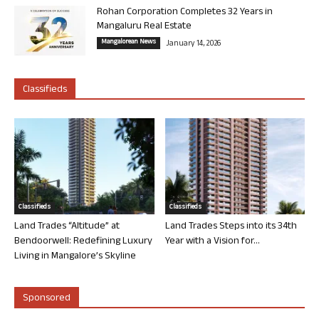
Rohan Corporation Completes 32 Years in
Mangaluru Real Estate
Mangalorean News
January 14, 2026
Classifieds
Classifieds
Classifieds
Land Trades “Altitude” at
Land Trades Steps into its 34th
Bendoorwell: Redefining Luxury
Year with a Vision for...
Living in Mangalore’s Skyline
Sponsored