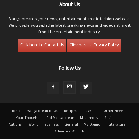
About Us
Mangalorean is your news, entertainment, music fashion website.
We provide you with the latest breaking news and videos straight
from the entertainment industry.
Click here to Contact Us
Click here to Privacy Policy
Follow Us
Home
Mangalorean News
Recipes
Fit & Fun
Other News
Your Thoughts
Old Mangalorean
Matrimony
Regional
National
World
Business
General
My Opinion
Literature
Advertise With Us