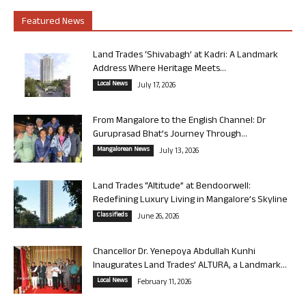
Featured News
Land Trades ‘Shivabagh’ at Kadri: A Landmark
Address Where Heritage Meets...
Local News
July 17, 2026
From Mangalore to the English Channel: Dr
Guruprasad Bhat’s Journey Through...
Mangalorean News
July 13, 2026
Land Trades “Altitude” at Bendoorwell:
Redefining Luxury Living in Mangalore’s Skyline
Classifieds
June 26, 2026
Chancellor Dr. Yenepoya Abdullah Kunhi
Inaugurates Land Trades’ ALTURA, a Landmark...
Local News
February 11, 2026