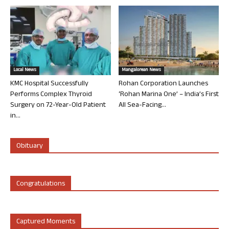
Local News
Mangalorean News
KMC Hospital Successfully
Rohan Corporation Launches
Performs Complex Thyroid
‘Rohan Marina One’ – India’s First
Surgery on 72-Year-Old Patient
All Sea-Facing...
in...
Obituary
Congratulations
Captured Moments