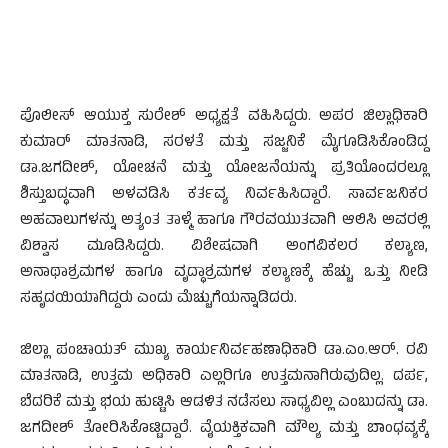
ಪೊಲೀಸ್ ಆಯುಕ್ತ ಸುರೇಶ್ ಅಧ್ಯಕ್ಷತೆ ವಹಿಸಿದ್ದರು. ಅಪರ ಜಿಲ್ಲಾಧಿಕಾರಿ
ಕುಮಾರ್ ಮಾತನಾಡಿ, ಸರಳತೆ ಮತ್ತು ಸಜ್ಜನಿಕೆ ಮೈಗೂಡಿಸಿಕೊಂಡಿದ್ದ
ಡಾ.ಜಗದೀಶ್, ಯೋಚನೆ ಮತ್ತು ಯೋಜನೆಯನ್ನು ಪ್ರತಿಯೊಂದರಲ್ಲೂ
ಶಿಸ್ತುಬದ್ಧವಾಗಿ ಅಳವಡಿಸಿ ಕರ್ತವ್ಯ ನಿರ್ವಹಿಸಿದ್ದಾರೆ. ಸಾರ್ವಜನಿಕರ
ಅಹವಾಲುಗಳನ್ನು ಅತ್ಯಂತ ತಾಳ್ಮೆ ಹಾಗೂ ಗೌರವಯುತವಾಗಿ ಆಲಿಸಿ ಅವರಲ್ಲಿ
ವಿಶ್ವಾಸ ಮೂಡಿಸಿದ್ದರು. ವಿಶೇಷವಾಗಿ ಅಂಗವಿಕಲರ ಕಲ್ಯಾಣ,
ಅನಾಥಾಶ್ರಮಗಳ ಹಾಗೂ ವೃದ್ಧಾಶ್ರಮಗಳ ಕಲ್ಯಾಣಕ್ಕೆ ಹೆಚ್ಚು ಒತ್ತು ನೀಡಿ
ಸಹೃದಯಿಯಾಗಿದ್ದರು ಎಂದು ಮೆಚ್ಚುಗೆಯನ್ನಾಡಿದರು.
ಜಿಲ್ಲಾ ಪಂಚಾಯತ್ ಮುಖ್ಯ ಕಾರ್ಯನಿರ್ವಹಣಾಧಿಕಾರಿ ಡಾ.ಎಂ.ಆರ್. ರವಿ
ಮಾತನಾಡಿ, ಉತ್ತಮ ಅಧಿಕಾರಿ ಎಲ್ಲರಿಗೂ ಉತ್ತಮನಾಗಿರುವುದಿಲ್ಲ. ದರ್ಪ,
ಬೆದರಿಕೆ ಮತ್ತು ಭಯ ಹುಟ್ಟಿಸಿ ಆಡಳಿತ ನಡೆಸಲು ಸಾಧ್ಯವಿಲ್ಲ ಎಂಬುದನ್ನು ಡಾ.
ಜಗದೀಶ್ ತೋರಿಸಿಕೊಟ್ಟಿದ್ದಾರೆ. ವೈಯಕ್ತಿಕವಾಗಿ ಮೌಲ್ಯ ಮತ್ತು ಬಾಂಧವ್ಯಕ್ಕೆ