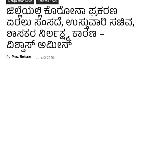
Mangalorean News
Kannada News
ಜಿಲ್ಲೆಯಲ್ಲಿ ಕೊರೋನಾ ಪ್ರಕರಣ
ಏರಲು ಸಂಸದೆ, ಉಸ್ತುವಾರಿ ಸಚಿವ,
ಶಾಸಕರ ನಿರ್ಲಕ್ಷ್ಯ ಕಾರಣ –
ವಿಶ್ವಾಸ್ ಅಮೀನ್
By
Press Release
-
June 2, 2020