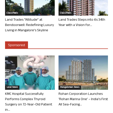
Classifieds
Classifieds
Land Trades “Altitude” at
Land Trades Steps into its 34th
Bendoorwell: Redefining Luxury
Year with a Vision for...
Living in Mangalore’s Skyline
Sponsored
Local News
Mangalorean News
KMC Hospital Successfully
Rohan Corporation Launches
Performs Complex Thyroid
‘Rohan Marina One’ – India’s First
Surgery on 72-Year-Old Patient
All Sea-Facing...
in...