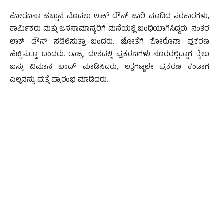
ಕೋರೊನಾ ಹಬ್ಬುವ ಮೊದಲು ಲಾಕ್ ಡೌನ್ ಜಾರಿ ಮಾಡಿದ ಸರಕಾರಗಳು,
ಕಾರ್ಮಿಕರು ಮತ್ತು ಜನಸಾಮಾನ್ಯರಿಗೆ ಮನೆಯಲ್ಲಿ ಬಂಧಿಯಾಗಿಸಿದ್ದರು. ನಂತರ
ಲಾಕ್ ಡೌನ್ ಸಡಿಲಿಸುತ್ತಾ ಬಂದರು, ಜೋತೆಗೆ ಕೋರೊನಾ ಪ್ರಕರಣ
ಹೆಚ್ಚಿಸುತ್ತಾ ಬಂದರು. ರಾಜ್ಯ, ದೇಶದಲ್ಲಿ ಪ್ರಕರಣಗಳು ನೂರರಲ್ಲಿದ್ದಾಗ ರೈಲು
ಬಸ್ಸು ವಿಮಾನ ಬಂದ್ ಮಾಡಿಸಿದರು, ಲಕ್ಷಗಟ್ಟಲೇ ಪ್ರಕರಣ ಕಂಡಾಗ
ಎಲ್ಲವನ್ನು ಮತ್ತೆ ಪ್ರಾರಂಭ ಮಾಡಿದರು.