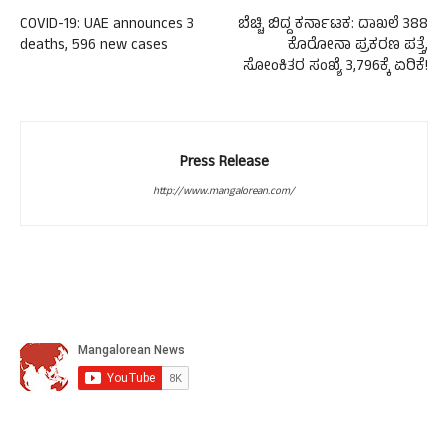
COVID-19: UAE announces 3
ಬೆಚ್ಚಿ ಬಿದ್ದ ಕರ್ನಾಟಕ: ದಾಖಲೆ 388
deaths, 596 new cases
ಕೊರೋನಾ ಪ್ರಕರಣ ಪತ್ತೆ,
ಸೋಂಕಿತರ ಸಂಖ್ಯೆ 3,796ಕ್ಕೆ ಏರಿಕೆ!
Press Release
http://www.mangalorean.com/