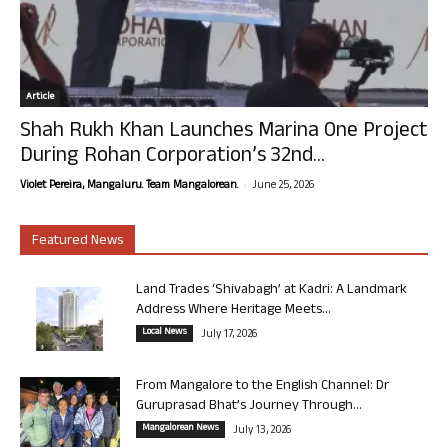
Article
Shah Rukh Khan Launches Marina One Project
During Rohan Corporation’s 32nd...
-
Violet Pereira, Mangaluru. Team Mangalorean.
June 25, 2026
Featured News
Land Trades ‘Shivabagh’ at Kadri: A Landmark
Address Where Heritage Meets...
Local News
July 17, 2026
From Mangalore to the English Channel: Dr
Guruprasad Bhat’s Journey Through...
Mangalorean News
July 13, 2026