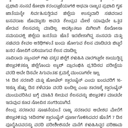
ಪ್ರಭಾವಿ ಸಂಸದೆ ಶೋಭಾ ಕರಂದ್ಲಾಜೆಯಾಗಲಿ ಅಥವಾ ರಾಜ್ಯದ ಪ್ರಭಾವಿ ಗೃಹ
ಖಾತೆಯನ್ನೇ ನಿರ್ವಹಿಸುತ್ತಿರುವ ಜಿಲ್ಲೆಯ ಉಸ್ತುವಾರಿ ಸಚಿವರಾದ
ಬಸವರಾಜ ಬೊಮ್ಮಾಯಿ ಅವರು ಕೇಂದ್ರದ ಮೇಲೆ ಯಾವುದೇ ಒತ್ತಡ
ಹೇರುವ ಕೆಲಸವನ್ನು ಮಾಡಿಲ್ಲ. ಅದಕ್ಕಿಂತಲೂ ಮಿಗಿಲಾಗಿ ಕೊರೋನಾ
ಸಮಯದಲ್ಲಿ ಜಿಲ್ಲೆಯ ಜನತೆಯ ಜೊತೆ ಇರಬೇಕಾಗಿದ್ದ ಸಂಸದರು ಮತ್ತು
ಸಚಿವರು ಕೇವಲ ಅತಿಥಿಗಳಂತೆ ಬಂದು ಹೋಗುವ ಕೆಲಸ ಮಾಡಿದರು ಬಿಟ್ಟರೆ
ಜನರ ನೋವಿಗೆ ದನಿಯಾಗುವ ಕೆಲಸ ಮಾಡಿಲ್ಲ
ಸಾವಿರಾರು ಸ್ಯಾಂಪಲ್ ಗಳು ಪಕ್ಕದ ಜಿಲ್ಲೆಗೆ ಕಳುಹಿಸಿ ವಾರಗಟ್ಟಲೇ ಕಾಯುತ್ತಿದ್ದ
ಜಿಲ್ಲಾಡಳಿತಕ್ಕೂ ಜಿಲ್ಲೆಗೊಂದು ಲ್ಯಾಬ್ ಪ್ರಾರಂಭಿಸಿ ಪ್ರತಿದಿನದ ಪರೀಕ್ಷೆಯ
ವರದಿ ಅದೇ ದಿನವೇ ಸಿಗುವಂತಹ ಕ್ರಮಕ್ಕೆ ಮುಂದಾಗಲೇ ಇಲ್ಲ.
14 ದಿನ ಸರಕಾರಿ ಮತ್ತು ಹೋಟೆಲ್ ಕ್ವಾರಂಟೈನ್ ಎಂದು ಬಂದವರಿಗೆ 16-
18ಕ್ಕೂ ಹೆಚ್ಚು ದಿನ ಕಳೆದರೂ ವರದಿ ಬಂದಿಲ್ಲ ಎಂಬ ಕಾರಣಕ್ಕೆ ಕ್ವಾರಂಟೈನ್
ಮುಂದುವರಿಸಿದ ಬಗ್ಗೆ ಮಾಹಿತಿ ನೀಡುವ ಕೆಲಸವನ್ನು ಜಿಲ್ಲಾಡಳಿತ ಮಾಡದೇ
ಇರುವುದ ಕೂಡ ನೋವಿನ ಸಂಗತಿಯಾಗಿದೆ.
ಕೇಂದ್ರ ಸರಕಾರದ ಸೂಚನೆಯಂತೆ ರಾಜ್ಯ ಸರಕಾರದ ಆದೇಶದ ಮೇರೆಗೆ
ಜಿಲ್ಲಾಡಳಿತವು 14ದಿನಗಳ ಕ್ವಾರಂಟೈನ್ ಪೂರ್ಣಗೊಳಿಸಿದವರ ಜೊತೆಗೆ 7 ದಿನ
ಪೂರೈಸಿದವರನ್ನು ವರದಿ ಪರೀಶೀಲಿಸದೇ ಮನೆಗೆ ಕಳುಹಿಸಿದ್ದರ ಪರಿಣಾಮ