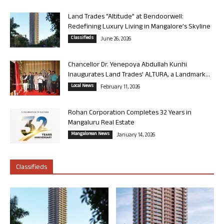
Land Trades “Altitude” at Bendoorwell:
Redefining Luxury Living in Mangalore’s Skyline
Classifieds
June 26, 2026
Chancellor Dr. Yenepoya Abdullah Kunhi
Inaugurates Land Trades’ ALTURA, a Landmark...
Local News
February 11, 2026
Rohan Corporation Completes 32 Years in
Mangaluru Real Estate
Mangalorean News
January 14, 2026
Classifieds