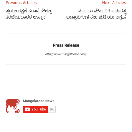
Previous Articles
Next Articles
ಸ್ವಯಂ ರಕ್ಷಣೆ ಕರಾಟೆ ಕೌಶಲ್ಯ:
ಮ.ನ.ಪಾ ನೌಕರರಿಗೆ ಸಮವಸ್ತ್ರ
ತರಬೇತುದಾರರ ಆಹ್ವಾನ
ಖಡ್ಡಾಯಗೊಳಿಸಲು ಜೆ.ಡಿ.ಯು ಅಗ್ರಹ
Press Release
http://www.mangalorean.com/