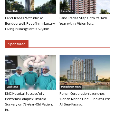
Classifieds
Classifieds
Land Trades “Altitude” at
Land Trades Steps into its 34th
Bendoorwell: Redefining Luxury
Year with a Vision for...
Living in Mangalore’s Skyline
Sponsored
Local News
Mangalorean News
KMC Hospital Successfully
Rohan Corporation Launches
Performs Complex Thyroid
‘Rohan Marina One’ – India’s First
Surgery on 72-Year-Old Patient
All Sea-Facing...
in...