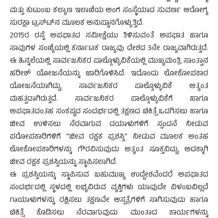
ಮತ್ತು ಕುಟುಂಬ ಕಲ್ಯಾಣ ಇಲಾಖೆಯ ಅಂಗ ಸಂಸ್ಥೆಯಾದ ಸುವರ್ಣ ಆರೋಗ್ಯ
ಸುರಕ್ಷಾ ಟ್ರಸ್ಟ್‍ನ ಮೂಲಕ ಅನುಷ್ಠಾನಗೊಳ್ಳುತ್ತಿದೆ.
2015ರ ರಸ್ತೆ ಅಪಘಾತದ ಸಮೀಕ್ಷೆಯು ತಿಳಿಸುವಂತೆ ಅಪಘಾತ ಹಾಗೂ
ಸಾವುಗಳ ಸಂಖ್ಯೆಯಲ್ಲಿ ಕರ್ನಾಟಕ ರಾಜ್ಯವು ದೇಶದ 3ನೇ ರಾಜ್ಯವಾಗಿರುತ್ತದೆ.
ಈ ಹಿನ್ನಲೆಯಲ್ಲಿ ಸಾರ್ವಜನಿಕರ ಪಾಲ್ಗೊಳ್ಳುವಿಕೆಯಲ್ಲಿ ಮುಖ್ಯಮಂತ್ರಿ ಸಾಂತ್ವಾನ
ಹರೀಶ್ ಯೋಜನೆಯನ್ನು ಜಾರಿಗೊಳಿಸಿದೆ. ಇದೊಂದು ಲೋಕೋಪಕಾರ
ಯೋಜನೆಯಾಗಿದ್ದು, ಸಾರ್ವಜನಿಕರ ಪಾಲ್ಗೊಳ್ಳುವಿಕೆ ಅತ್ಯಂತ
ಮಹತ್ವದಾಗಿರುತ್ತದೆ. ಸಾರ್ವಜನಿಕರ ಪಾಲ್ಗೊಳ್ಳುವಿಕೆಗೆ ಹಾಗೂ
ಅಪಘಾತದಂತಹ ಸಂಕಷ್ಟದ ಸಂದರ್ಭದಲ್ಲಿ ತಕ್ಷಣದ ಚಿಕಿತ್ಸೆ ಒದಗಿಸಲು ಹಾಗೂ
ಜೀವ ಉಳಿಸಲು ನೆರವಾಗುವ ದಯಾಳುಗಳಿಗೆ ಸ್ಪಂದನೆ ನೀಡುವ
ಪರೋಪಕಾರಿಗಳಿಗೆ “ಜೀವ ರಕ್ಷಕ ಪ್ರಶಸ್ತಿ” ನೀಡುವ ಮೂಲಕ ಅಂತಹ
ಲೋಕೋಪಕಾರಿಗಳನ್ನು ಗೌರವಿಸುವುದು ಅತ್ಯಂತ ಸೂಕ್ತವಿದ್ದು, ಅದಕ್ಕಾಗಿ
ಜೀವ ರಕ್ಷಕ ಪ್ರಶಸ್ತಿಯನ್ನು ಸ್ಥಾಪಿಸಲಾಗಿದೆ.
ಈ ಪ್ರಶಸ್ತಿಯನ್ನು ಸ್ಥಾಪಿಸುವ ಬಹುಮುಖ್ಯ ಉದ್ದೇಶವೆಂದರೆ ಅಪಘಾತದ
ಸಂದರ್ಭದಲ್ಲಿ ಸ್ಥಳದಲ್ಲಿ ಲಭ್ಯವಿರುವ ವ್ಯಕ್ತಿಗಳು ಯಾವುದೇ ವಿಳಂಬವಿಲ್ಲದೆ
ಗಾಯಾಳುಗಳನ್ನು ರಕ್ಷಿಸಲು ತಕ್ಷಣವೇ ಆಸ್ಪತ್ರೆಗಳಿಗೆ ಸಾಗಿಸುವುದು ಹಾಗೂ
ಚಿಕಿತ್ಸೆ ಕೊಡಿಸಲು ನೆರವಾಗುವುದು ಮುಂತಾದ ಕಾರ್ಯಗಳನ್ನು