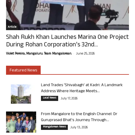
Article
Shah Rukh Khan Launches Marina One Project
During Rohan Corporation’s 32nd...
-
Violet Pereira, Mangaluru. Team Mangalorean.
June 25, 2026
Featured News
Land Trades ‘Shivabagh’ at Kadri: A Landmark
Address Where Heritage Meets...
Local News
July 17, 2026
From Mangalore to the English Channel: Dr
Guruprasad Bhat’s Journey Through...
Mangalorean News
July 13, 2026