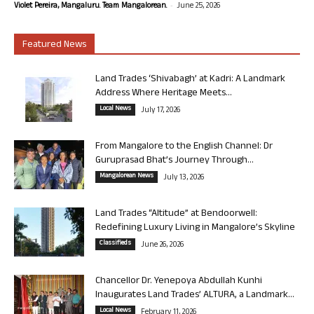
-
Violet Pereira, Mangaluru. Team Mangalorean.
June 25, 2026
Featured News
Land Trades ‘Shivabagh’ at Kadri: A Landmark
Address Where Heritage Meets...
Local News
July 17, 2026
From Mangalore to the English Channel: Dr
Guruprasad Bhat’s Journey Through...
Mangalorean News
July 13, 2026
Land Trades “Altitude” at Bendoorwell:
Redefining Luxury Living in Mangalore’s Skyline
Classifieds
June 26, 2026
Chancellor Dr. Yenepoya Abdullah Kunhi
Inaugurates Land Trades’ ALTURA, a Landmark...
Local News
February 11, 2026