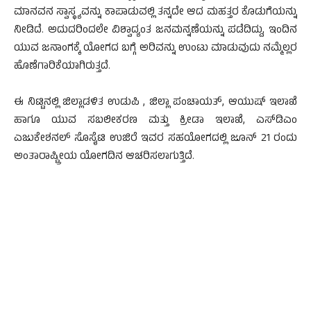
ಮಾನವನ ಸ್ವಾಸ್ಥ್ಯವನ್ನು ಕಾಪಾಡುವಲ್ಲಿ ತನ್ನದೇ ಆದ ಮಹತ್ತರ ಕೊಡುಗೆಯನ್ನು
ನೀಡಿದೆ. ಅದುದರಿಂದಲೇ ವಿಶ್ವಾದ್ಯಂತ ಜನಮನ್ನಣೆಯನ್ನು ಪಡೆದಿದ್ದು, ಇಂದಿನ
ಯುವ ಜನಾಂಗಕ್ಕೆ ಯೋಗದ ಬಗ್ಗೆ ಅರಿವನ್ನು ಉಂಟು ಮಾಡುವುದು ನಮ್ಮೆಲ್ಲರ
ಹೊಣೆಗಾರಿಕೆಯಾಗಿರುತ್ತದೆ.
ಈ ನಿಟ್ಟಿನಲ್ಲಿ ಜಿಲ್ಲಾಡಳಿತ ಉಡುಪಿ , ಜಿಲ್ಲಾ ಪಂಚಾಯತ್, ಆಯುಷ್ ಇಲಾಖೆ
ಹಾಗೂ ಯುವ ಸಬಲೀಕರಣ ಮತ್ತು ಕ್ರೀಡಾ ಇಲಾಖೆ, ಎಸ್‍ಡಿಎಂ
ಎಜುಕೇಶನಲ್ ಸೊಸೈಟಿ ಉಜಿರೆ ಇವರ ಸಹಯೋಗದಲ್ಲಿ ಜೂನ್ 21 ರಂದು
ಅಂತಾರಾಷ್ಟ್ರೀಯ ಯೋಗದಿನ ಆಚರಿಸಲಾಗುತ್ತಿದೆ.