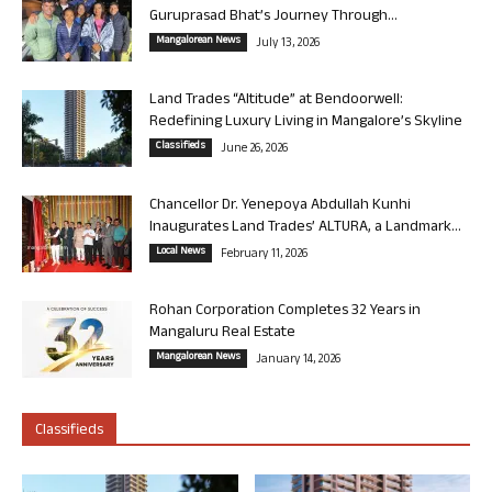
Guruprasad Bhat’s Journey Through...
Mangalorean News
July 13, 2026
Land Trades “Altitude” at Bendoorwell:
Redefining Luxury Living in Mangalore’s Skyline
Classifieds
June 26, 2026
Chancellor Dr. Yenepoya Abdullah Kunhi
Inaugurates Land Trades’ ALTURA, a Landmark...
Local News
February 11, 2026
Rohan Corporation Completes 32 Years in
Mangaluru Real Estate
Mangalorean News
January 14, 2026
Classifieds