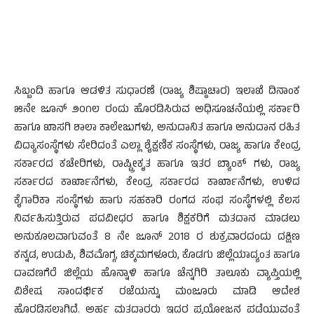
ಸಿಬ್ಬಂದಿ ಹಾಗೂ ಆಡಳಿತ ಸುಧಾರಣೆ (ರಾಜ್ಯ ಶಿಷ್ಠಾಚಾರ) ಇಲಾಖೆ ದಿನಾಂಕ
೫ನೇ ಜೂನ್ ೨೦೧೮ ರಂದು ಹೊರಡಿಸಿರುವ ಅಧಿಸೂಚನೆಯಲ್ಲಿ ಸರ್ಕಾರಿ
ಹಾಗೂ ಖಾಸಗಿ ಶಾಲಾ ಕಾಲೇಜುಗಳು, ಅನುದಾನಿತ ಹಾಗೂ ಅನುದಾನ ರಹಿತ
ವಿದ್ಯಾಸಂಸ್ಥೆಗಳು ಸೇರಿದಂತೆ ಎಲ್ಲಾ ಶೈಕ್ಷಣಿಕ ಸಂಸ್ಥೆಗಳು, ರಾಜ್ಯ ಹಾಗೂ ಕೇಂದ್ರ
ಸರ್ಕಾರದ ಕಚೇರಿಗಳು, ರಾಷ್ಟ್ರೀಕೃತ ಹಾಗೂ ಇತರ ಬ್ಯಾಂಕ್ ಗಳು, ರಾಜ್ಯ
ಸರ್ಕಾರದ ಕಾರ್ಖಾನೆಗಳು, ಕೇಂದ್ರ ಸರ್ಕಾರದ ಕಾರ್ಖಾನೆಗಳು, ಉಳಿದ
ಕೈಗಾರಿಕಾ ಸಂಸ್ಥೆಗಳು ಹಾಗು ಸಹಕಾರಿ ರಂಗದ ಸಂಘ ಸಂಸ್ಥೆಗಳಲ್ಲಿ ಕೆಲಸ
ನಿರ್ವಹಿಸುತ್ತಿರುವ ಪದವೀಧರ ಹಾಗೂ ಶಿಕ್ಷಕರಿಗೆ ಮತದಾನ ಮಾಡಲು
ಅನುಕೂಲವಾಗುವಂತೆ 8 ನೇ ಜೂನ್ 2018 ರ ಶುಕ್ರವಾರದಂದು ದಕ್ಷಿಣ
ಕನ್ನಡ, ಉಡುಪಿ, ಶಿವಮೊಗ್ಗ, ಚಿಕ್ಕಮಗಳೂರು, ಕೊಡಗು ಜಿಲ್ಲೆಯಾದ್ಯಂತ ಹಾಗೂ
ದಾವಣಗೆರೆ ಜಿಲ್ಲೆಯ ಹೊನ್ನಾಳಿ ಹಾಗೂ ಚೆನ್ನಗಿರಿ ತಾಲೂಕು ವ್ಯಾಪ್ತಿಯಲ್ಲಿ
ವಿಶೇಷ ಸಾಂದರ್ಭಿಕ ರಜೆಯನ್ನು ಮಂಜೂರು ಮಾಡಿ ಆದೇಶ
ಹೊರಡಿಸಲಾಗಿದೆ. ಅರ್ಹ ಮತದಾರರು ಇದರ ಪ್ರಯೋಜನ ಪಡೆಯುವಂತೆ