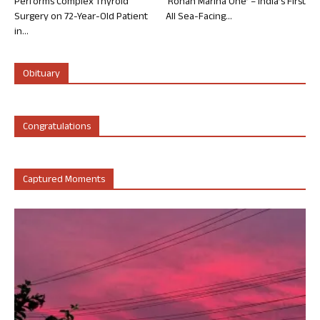
Performs Complex Thyroid
‘Rohan Marina One’ – India’s First
Surgery on 72-Year-Old Patient
All Sea-Facing...
in...
Obituary
Congratulations
Captured Moments