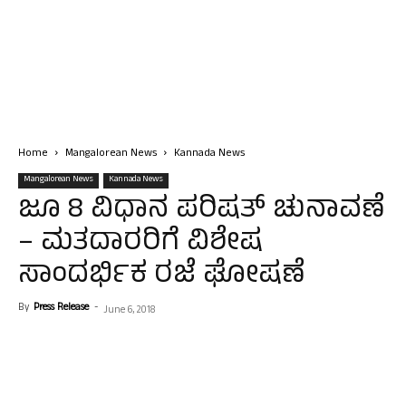
Home
Mangalorean News
Kannada News
Mangalorean News
Kannada News
ಜೂ 8 ವಿಧಾನ ಪರಿಷತ್ ಚುನಾವಣೆ
– ಮತದಾರರಿಗೆ ವಿಶೇಷ
ಸಾಂದರ್ಭಿಕ ರಜೆ ಘೋಷಣೆ
By
Press Release
-
June 6, 2018