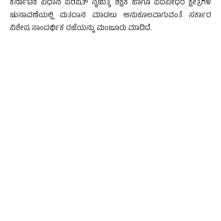
ಕರ್ನಾಟಕ ವಿಧಾನ ಪರಿಷತ್ ನೈಋತ್ಯ ಶಿಕ್ಷಕ ಹಾಗೂ ಪದವೀಧರ ಕ್ಷೇತ್ರಗಳ
ಚುನಾವಣೆಯಲ್ಲಿ ಮತದಾನ ಮಾಡಲು ಅನುಕೂಲವಾಗುವಂತೆ ಸರ್ಕಾರ
ವಿಶೇಷ ಸಾಂದರ್ಭಿಕ ರಜೆಯನ್ನು ಮಂಜೂರು ಮಾಡಿದೆ.