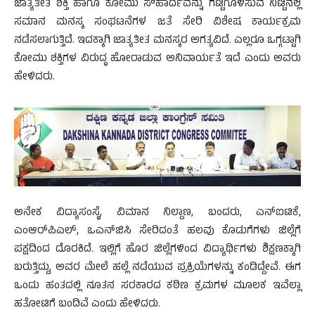
ಜಾತ್ಯತೀತ ಶಕ್ತಿ ಹಾಗೂ ಕೋಮು ಸೌಹಾರ್ದವನ್ನು ಗಟ್ಟಿಗೊಳಿಸುವ ನಿಟ್ಟಿನಲ್ಲಿ
ಸಮಾನ ಮನಸ್ಕ ಸಂಘಟನೆಗಳ ಜತೆ ಸೇರಿ ವಿಶೇಷ ಕಾರ್ಯಕ್ರಮ
ನಡೆಸಲಾಗುತ್ತಿದೆ. ಇದಕ್ಕಾಗಿ ಜಾತ್ಯತೀತ ಮನಸ್ಕರ ಅಗತ್ಯವಿದೆ. ಎಲ್ಲರೂ ಒಗ್ಗಟ್ಟಾಗಿ
ಕೋಮು ಶಕ್ತಿಗಳ ವಿರುದ್ಧ ಹೋರಾಡುವ ಅನಿವಾರ್ಯತೆ ಇದೆ ಎಂದು ಅವರು
ಹೇಳಿದರು.
ಅನೇಕ ವಿದ್ಯಾಸಂಸ್ಥೆ, ವಿಮಾನ ನಿಲ್ದಾಣ, ಬಂದರು, ಎನ್‌ಐಟಿಕೆ,
ಎಂಆರ್‌ಪಿಎಲ್, ಒಎನ್‌ಜಿಸಿ ಸೇರಿದಂತೆ ಹಲವು ಕೊಡುಗೆಗಳು ಜಿಲ್ಲೆಗೆ
ಪಕ್ಷದಿಂದ ದೊರಕಿದೆ. ಇಲ್ಲಿಗೆ ಹೊರ ಜಿಲ್ಲೆಗಳಿಂದ ವಿದ್ಯಾರ್ಥಿಗಳು ಶಿಕ್ಷಣಕ್ಕಾಗಿ
ಬರುತ್ತಿದ್ದು, ಅವರ ಮೇಲೆ ಹಲ್ಲೆ ನಡೆಯುವ ಪ್ರಕ್ರಿಯೆಗಳನ್ನು ಕಂಡಿದ್ದೇವೆ. ಈಗ
ಒಂದು ಹಂತದಲ್ಲಿ ನೂತನ ಸರಕಾರದ ಕಠಿಣ ಕ್ರಮಗಳ ಮೂಲಕ ಇವೆಲ್ಲಾ
ಹತೋಟಿಗೆ ಬಂದಿವೆ ಎಂದು ಹೇಳಿದರು.