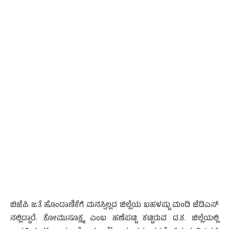
ಬಿಜೆಪಿ ಜತೆ ಹೊಂದಾಣಿಕೆಗೆ ಮನಸ್ಸಿಲ್ಲದ ಜಿಲ್ಲೆಯ ಬಹಳಷ್ಟು ಮಂದಿ ಜೆಡಿಎಸ್‌
ನಲ್ಲಿದ್ದಾರೆ. ಕೋಮುಸೂಕ್ಷ್ಮ ಎಂಬ ಹಣೆಪಟ್ಟಿ ಕಟ್ಟಿರುವ ದ.ಕ. ಜಿಲ್ಲೆಯಲ್ಲಿ