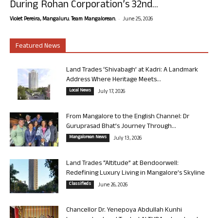
During Rohan Corporation’s 32nd...
-
Violet Pereira, Mangaluru. Team Mangalorean.
June 25, 2026
Featured News
Land Trades ‘Shivabagh’ at Kadri: A Landmark
Address Where Heritage Meets...
Local News
July 17, 2026
From Mangalore to the English Channel: Dr
Guruprasad Bhat’s Journey Through...
Mangalorean News
July 13, 2026
Land Trades “Altitude” at Bendoorwell:
Redefining Luxury Living in Mangalore’s Skyline
Classifieds
June 26, 2026
Chancellor Dr. Yenepoya Abdullah Kunhi