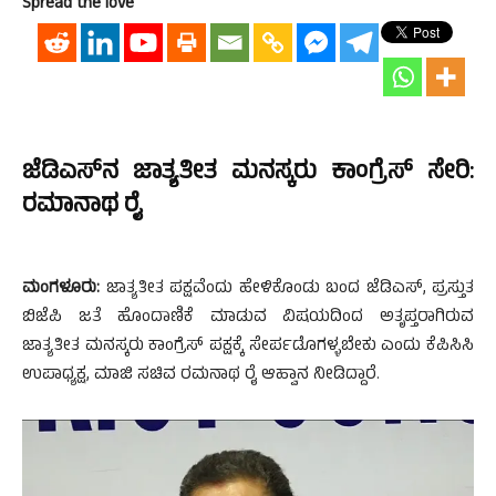
Spread the love
ಜೆಡಿಎಸ್‌ನ ಜಾತ್ಯತೀತ ಮನಸ್ಕರು ಕಾಂಗ್ರೆಸ್ ಸೇರಿ:
ರಮಾನಾಥ ರೈ
ಮಂಗಳೂರು:
ಜಾತ್ಯತೀತ ಪಕ್ಷವೆಂದು ಹೇಳಿಕೊಂಡು ಬಂದ ಜೆಡಿಎಸ್, ಪ್ರಸ್ತುತ
ಬಿಜೆಪಿ ಜತೆ ಹೊಂದಾಣಿಕೆ ಮಾಡುವ ವಿಷಯದಿಂದ ಅತೃಪ್ತರಾಗಿರುವ
ಜಾತ್ಯತೀತ ಮನಸ್ಕರು ಕಾಂಗ್ರೆಸ್ ಪಕ್ಷಕ್ಕೆ ಸೇರ್ಪಡೊಗಳ್ಳಬೇಕು ಎಂದು ಕೆಪಿಸಿಸಿ
ಉಪಾಧ್ಯಕ್ಷ, ಮಾಜಿ ಸಚಿವ ರಮನಾಥ ರೈ ಆಹ್ವಾನ ನೀಡಿದ್ದಾರೆ.