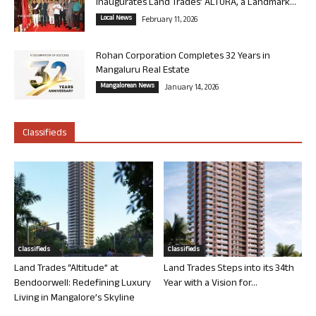
Inaugurates Land Trades’ ALTURA, a Landmark...
Local News
February 11, 2026
Rohan Corporation Completes 32 Years in
Mangaluru Real Estate
Mangalorean News
January 14, 2026
Classifieds
Classifieds
Classifieds
Land Trades “Altitude” at
Land Trades Steps into its 34th
Bendoorwell: Redefining Luxury
Year with a Vision for...
Living in Mangalore’s Skyline