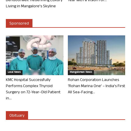
Bendoorwell: Redefining Luxury
Year with a Vision for...
Living in Mangalore’s Skyline
Sponsored
Local News
Mangalorean News
KMC Hospital Successfully
Rohan Corporation Launches
Performs Complex Thyroid
‘Rohan Marina One’ – India’s First
Surgery on 72-Year-Old Patient
All Sea-Facing...
in...
Obituary