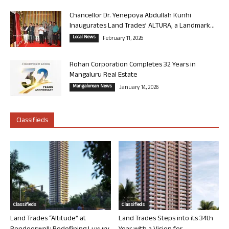
Chancellor Dr. Yenepoya Abdullah Kunhi
Inaugurates Land Trades’ ALTURA, a Landmark...
Local News
February 11, 2026
Rohan Corporation Completes 32 Years in
Mangaluru Real Estate
Mangalorean News
January 14, 2026
Classifieds
Classifieds
Classifieds
Land Trades “Altitude” at
Land Trades Steps into its 34th