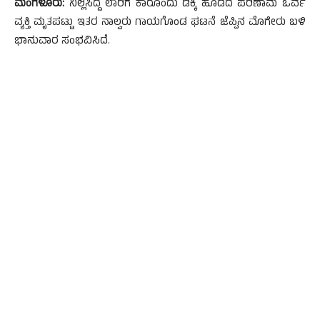
ಮಂಗಳೂರು:
ನಿಲ್ಲಿಸಿದ್ದ ಲಾರಿಗೆ ಕಾರೊಂದು ಡಿಕ್ಕಿ ಹೊಡೆದ ಪರಿಣಾಮ ಒರ್ವ
ವ್ಯಕ್ತಿ ಮೃತಪಟ್ಟು ಇತರ ನಾಲ್ವರು ಗಾಯಗೊಂಡ ಘಟನೆ ಜೆಪ್ಪಿನ ಮೊಗೇರು ಬಳಿ
ಭಾನುವಾರ ಸಂಭವಿಸಿದೆ.