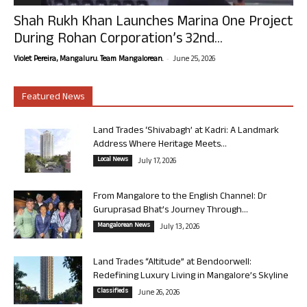
Shah Rukh Khan Launches Marina One Project
During Rohan Corporation’s 32nd...
-
Violet Pereira, Mangaluru. Team Mangalorean.
June 25, 2026
Featured News
Land Trades ‘Shivabagh’ at Kadri: A Landmark
Address Where Heritage Meets...
Local News
July 17, 2026
From Mangalore to the English Channel: Dr
Guruprasad Bhat’s Journey Through...
Mangalorean News
July 13, 2026
Land Trades “Altitude” at Bendoorwell:
Redefining Luxury Living in Mangalore’s Skyline
Classifieds
June 26, 2026