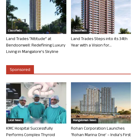
Classifieds
Classifieds
Land Trades “Altitude” at
Land Trades Steps into its 34th
Bendoorwell: Redefining Luxury
Year with a Vision for...
Living in Mangalore’s Skyline
Sponsored
Local News
Mangalorean News
KMC Hospital Successfully
Rohan Corporation Launches
Performs Complex Thyroid
‘Rohan Marina One’ – India’s First