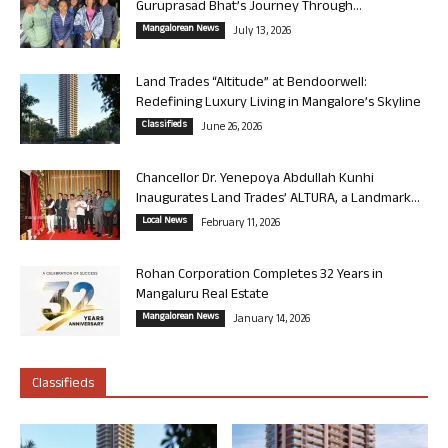
Guruprasad Bhat’s Journey Through...
Mangalorean News
July 13, 2026
Land Trades “Altitude” at Bendoorwell:
Redefining Luxury Living in Mangalore’s Skyline
Classifieds
June 26, 2026
Chancellor Dr. Yenepoya Abdullah Kunhi
Inaugurates Land Trades’ ALTURA, a Landmark...
Local News
February 11, 2026
Rohan Corporation Completes 32 Years in
Mangaluru Real Estate
Mangalorean News
January 14, 2026
Classifieds