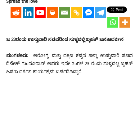
Spread the love
ಜ 23ರಂದು ಉಸ್ತುವಾರಿ ಸಚಿವರಿಂದ ಸುಳ್ಯದಲ್ಲಿ ಬೃಹತ್ ಜನತಾದರ್ಶನ
ಮಂಗಳೂರು:
ಆರೋಗ್ಯ ಮತ್ತು ದಕ್ಷಿಣ ಕನ್ನಡ ಜಿಲ್ಲಾ ಉಸ್ತುವಾರಿ ಸಚಿವ
ದಿನೇಶ್ ಗುಂಡೂರಾವ್ ಅವರು ಇದೇ ತಿಂಗಳ 23 ರಂದು ಸುಳ್ಯದಲ್ಲಿ ಬೃಹತ್
ಜನತಾ ದರ್ಶನ ಕಾರ್ಯಕ್ರಮ ಏರ್ಪಡಿಸಿದ್ದಾರೆ.