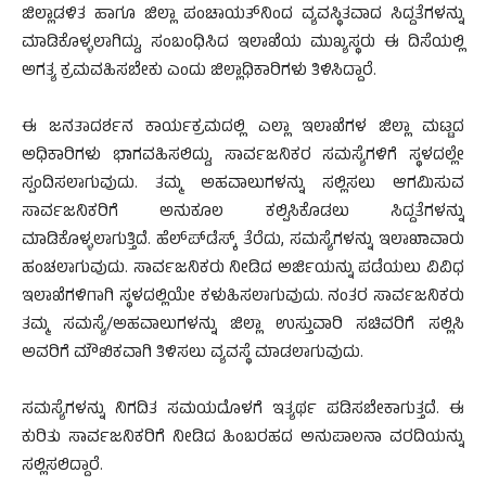
ಜಿಲ್ಲಾಡಳಿತ ಹಾಗೂ ಜಿಲ್ಲಾ ಪಂಚಾಯತ್‍ನಿಂದ ವ್ಯವಸ್ಥಿತವಾದ ಸಿದ್ದತೆಗಳನ್ನು
ಮಾಡಿಕೊಳ್ಳಲಾಗಿದ್ದು, ಸಂಬಂಧಿಸಿದ ಇಲಾಖೆಯ ಮುಖ್ಯಸ್ಥರು ಈ ದಿಸೆಯಲ್ಲಿ
ಅಗತ್ಯ ಕ್ರಮವಹಿಸಬೇಕು ಎಂದು ಜಿಲ್ಲಾಧಿಕಾರಿಗಳು ತಿಳಿಸಿದ್ದಾರೆ.
ಈ ಜನತಾದರ್ಶನ ಕಾರ್ಯಕ್ರಮದಲ್ಲಿ ಎಲ್ಲಾ ಇಲಾಖೆಗಳ ಜಿಲ್ಲಾ ಮಟ್ಟದ
ಅಧಿಕಾರಿಗಳು ಭಾಗವಹಿಸಲಿದ್ದು, ಸಾರ್ವಜನಿಕರ ಸಮಸ್ಯೆಗಳಿಗೆ ಸ್ಥಳದಲ್ಲೇ
ಸ್ಪಂದಿಸಲಾಗುವುದು. ತಮ್ಮ ಅಹವಾಲುಗಳನ್ನು ಸಲ್ಲಿಸಲು ಆಗಮಿಸುವ
ಸಾರ್ವಜನಿಕರಿಗೆ ಅನುಕೂಲ ಕಲ್ಪಿಸಿಕೊಡಲು ಸಿದ್ದತೆಗಳನ್ನು
ಮಾಡಿಕೊಳ್ಳಲಾಗುತ್ತಿದೆ. ಹೆಲ್ಪ್‍ಡೆಸ್ಕ್ ತೆರೆದು, ಸಮಸ್ಯೆಗಳನ್ನು ಇಲಾಖಾವಾರು
ಹಂಚಲಾಗುವುದು. ಸಾರ್ವಜನಿಕರು ನೀಡಿದ ಅರ್ಜಿಯನ್ನು ಪಡೆಯಲು ವಿವಿಧ
ಇಲಾಖೆಗಳಿಗಾಗಿ ಸ್ಥಳದಲ್ಲಿಯೇ ಕಳುಹಿಸಲಾಗುವುದು. ನಂತರ ಸಾರ್ವಜನಿಕರು
ತಮ್ಮ ಸಮಸ್ಯೆ/ಅಹವಾಲುಗಳನ್ನು ಜಿಲ್ಲಾ ಉಸ್ತುವಾರಿ ಸಚಿವರಿಗೆ ಸಲ್ಲಿಸಿ
ಅವರಿಗೆ ಮೌಖಿಕವಾಗಿ ತಿಳಿಸಲು ವ್ಯವಸ್ಥೆ ಮಾಡಲಾಗುವುದು.
ಸಮಸ್ಯೆಗಳನ್ನು ನಿಗದಿತ ಸಮಯದೊಳಗೆ ಇತ್ಯರ್ಥ ಪಡಿಸಬೇಕಾಗುತ್ತದೆ. ಈ
ಕುರಿತು ಸಾರ್ವಜನಿಕರಿಗೆ ನೀಡಿದ ಹಿಂಬರಹದ ಅನುಪಾಲನಾ ವರದಿಯನ್ನು
ಸಲ್ಲಿಸಲಿದ್ದಾರೆ.