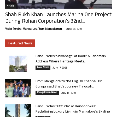
Article
Shah Rukh Khan Launches Marina One Project
During Rohan Corporation’s 32nd...
-
Violet Pereira, Mangaluru. Team Mangalorean.
June 25, 2026
Featured News
Land Trades ‘Shivabagh’ at Kadri: A Landmark
Address Where Heritage Meets...
Local News
July 17, 2026
From Mangalore to the English Channel: Dr
Guruprasad Bhat’s Journey Through...
Mangalorean News
July 13, 2026
Land Trades “Altitude” at Bendoorwell:
Redefining Luxury Living in Mangalore’s Skyline