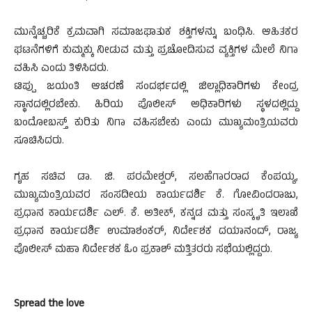
ಮುನ್ನೆಚ್ಚರಿಕೆ ಕ್ರಮವಾಗಿ ಸಮಾಜಘಾತುಕ ಶಕ್ತಿಗಳನ್ನು ಬಂಧಿಸಿ. ಆಹಿತಕರ
ಘಟನೆಗಳಿಗೆ ಕುಮ್ಮಕ್ಕು ನೀಡುವ ಮತ್ತು ಪ್ರಚೋದಿಸುವ ವ್ಯಕ್ತಿಗಳ ಮೇಲೆ ನಿಗಾ
ವಹಿಸಿ ಎಂದು ತಿಳಿಸಿದರು.
ಟಿಪ್ಪು ಜಯಂತಿ ಆಚರಣೆ ಸಂದರ್ಭದಲ್ಲಿ ಜಿಲ್ಲಾಧಿಕಾರಿಗಳು ಕೇಂದ್ರ
ಸ್ಥಾನದಲ್ಲಿರಬೇಕು. ಹಿರಿಯ ಪೊಲೀಸ್ ಅಧಿಕಾರಿಗಳು ಸ್ಥಳದಲ್ಲಿದ್ದು
ಬಂದೋಬಸ್ತ್ ಕುರಿತು ನಿಗಾ ವಹಿಸಬೇಕು ಎಂದು ಮುಖ್ಯಮಂತ್ರಿಯವರು
ಸೂಚಿಸಿದರು.
ಗೃಹ ಸಚಿವ ಡಾ. ಜಿ. ಪರಮೇಶ್ವರ್, ಸಲಹೆಗಾರರಾದ ಕೆಂಪಯ್ಯ,
ಮುಖ್ಯಮಂತ್ರಿಯವರ ಸಂಸದೀಯ ಕಾರ್ಯದರ್ಶಿ ಕೆ. ಗೋವಿಂದರಾಜು,
ಪ್ರಧಾನ ಕಾರ್ಯದರ್ಶಿ ಎಲ್. ಕೆ. ಅತೀಕ್, ಕನ್ನಡ ಮತ್ತು ಸಂಸ್ಕೃತಿ ಇಲಾಖೆ
ಪ್ರಧಾನ ಕಾರ್ಯದರ್ಶಿ ಉಮಾಶಂಕರ್, ನಿರ್ದೇಶಕ ದಯಾನಂದ್, ರಾಜ್ಯ
ಪೊಲೀಸ್ ಮಹಾ ನಿರ್ದೇಶಕ ಓಂ ಪ್ರಕಾಶ್ ಮತ್ತಿತರರು ಸಭೆಯಲ್ಲಿದ್ದರು.
Spread the love