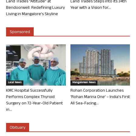
Land Trades “Altitude” at
Land Trades Steps into its 34th
Bendoorwell: Redefining Luxury
Year with a Vision for...
Living in Mangalore’s Skyline
Sponsored
Local News
Mangalorean News
KMC Hospital Successfully
Rohan Corporation Launches
Performs Complex Thyroid
‘Rohan Marina One’ – India’s First
Surgery on 72-Year-Old Patient
All Sea-Facing...
in...
Obituary