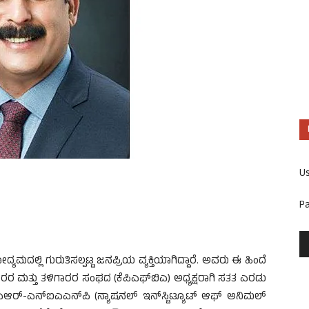
U
P
ಮದಲ್ಲಿ ಗುರುತಿಸಲ್ಪಟ್ಟ ಜನಪ್ರಿಯ ವ್ಯಕ್ತಿಯಾಗಿದ್ದಾರೆ. ಅವರು ಈ ಹಿಂದೆ
ರ ಮತ್ತು ತಳಿಗಾರರ ಸಂಘದ (ಕೆಪಿಎಫ್‌ಬಿಎ) ಅಧ್ಯಕ್ಷರಾಗಿ ಸತತ ಎರಡು
ಸಿಎಆರ್-ಎನ್‌ಐಎಎನ್‌ಪಿ (ನ್ಯಾಷನಲ್ ಇನ್‌ಸ್ಟಿಟ್ಯೂಟ್ ಆಫ್ ಅನಿಮಲ್