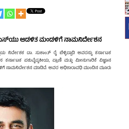
ಎಎಫ್‌ಎಸ್‌ಯು ಆಡಳಿತ ಮಂಡಳಿಗೆ ನಾಮನಿರ್ದೇಶನ
ಯ ನಿರ್ದೇಶಕ ಡಾ. ಸುಶಾಂತ್ ರೈ ಬೆಳ್ಳಿಪ್ಪಾಡಿ ಅವರನ್ನು ಕರ್ನಾಟಕ
ನ ಕರ್ನಾಟಕ ಪಶುವೈದ್ಯಕೀಯ, ಪ್ರಾಣಿ ಮತ್ತು ಮೀನುಗಾರಿಕೆ ವಿಜ್ಞಾನ
ಡಳಿಗೆ ನಾಮನಿರ್ದೇಶನ ಮಾಡಿದೆ. ಅವರ ಅಧಿಕಾರಾವಧಿ ಮುಂದಿನ ಮೂರು