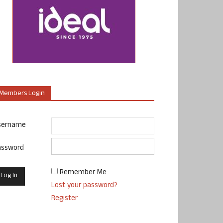
Members Login
sername
assword
Remember Me
Lost your password?
Register