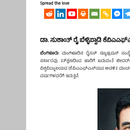
Spread the love
ಡಾ. ಸುಶಾಂತ್ ರೈ ಬೆಳ್ಳಿಪ್ಪಾಡಿ ಕೆವಿ
ಬೆಂಗಳೂರು:
ಮಂಗಳೂರಿನ ರೈಸನ್ ನ್ಯೂಟ್ರಿಷನ್ ಸಂಸ್ಥೆ
ಸರ್ಕಾರವು ತತ್‌ಕ್ಷಣದಿಂದ ಜಾರಿಗೆ ಬರುವಂತೆ ಬೀದರ್‌
ವಿಶ್ವವಿದ್ಯಾಲಯದ (ಕೆವಿಎಎಫ್‌ಎಸ್‌ಯು) ಆಡಳಿತ ಮಂ
ವರ್ಷಗಳವರೆಗೆ ಇರುತ್ತದೆ.