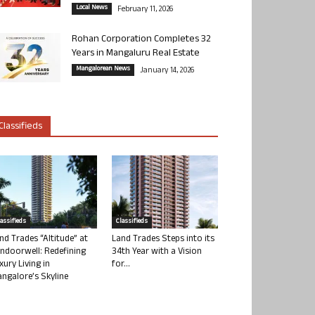
Local News
February 11, 2026
Rohan Corporation Completes 32
Years in Mangaluru Real Estate
Mangalorean News
January 14, 2026
Classifieds
lassifieds
Classifieds
nd Trades “Altitude” at
Land Trades Steps into its
ndoorwell: Redefining
34th Year with a Vision
xury Living in
for...
ngalore’s Skyline