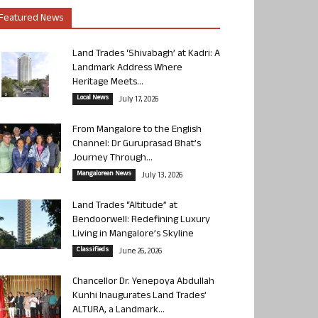
Featured News
Land Trades ‘Shivabagh’ at Kadri: A
Landmark Address Where
Heritage Meets...
Local News
July 17, 2026
From Mangalore to the English
Channel: Dr Guruprasad Bhat’s
Journey Through...
Mangalorean News
July 13, 2026
Land Trades “Altitude” at
Bendoorwell: Redefining Luxury
Living in Mangalore’s Skyline
Classifieds
June 26, 2026
Chancellor Dr. Yenepoya Abdullah
Kunhi Inaugurates Land Trades’
ALTURA, a Landmark...