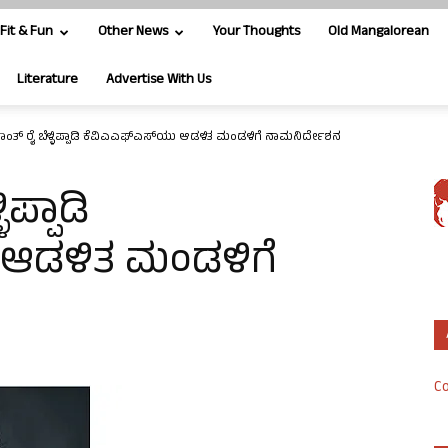
Fit & Fun
Other News
Your Thoughts
Old Mangalorean
Literature
Advertise With Us
ಾಂತ್ ರೈ ಬೆಳ್ಳಿಪ್ಪಾಡಿ ಕೆವಿಎಎಫ್‌ಎಸ್‌ಯು ಆಡಳಿತ ಮಂಡಳಿಗೆ ನಾಮನಿರ್ದೇಶನ
ಿಪ್ಪಾಡಿ
 ಆಡಳಿತ ಮಂಡಳಿಗೆ
Co