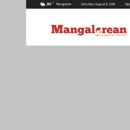
C
26.9
Mangalore
Saturday, August 8, 2026
Sig
Mangalorean.com