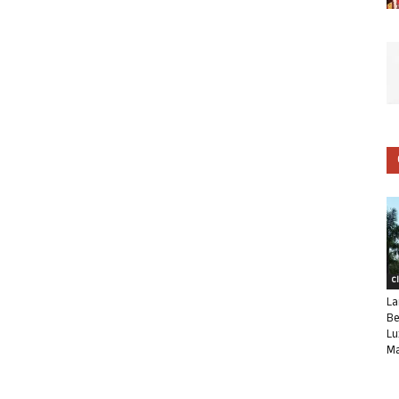
C
La
Be
Lu
Ma