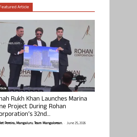
Featured Article
ticle
hah Rukh Khan Launches Marina
ne Project During Rohan
orporation’s 32nd...
-
olet Pereira, Mangaluru. Team Mangalorean.
June 25, 2026