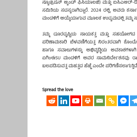
ನ್ಯೂಟ್ರಿಷನ್ ಆ್ಯಂಡ್ ಫಿಸಿಯಾಲಜಿ) ಮತ್ತು ಐಸಿಎಆರ್-
ಸಮಿತಿಯ ಸದಸ್ಯರಾಗಿದ್ದಾರೆ. 2024 ರಲ್ಲಿ, ಅವರು
ಮಂಡಳಿಗೆ ಆಯ್ಕೆಯಾಗುವ ಮೂಲಕ ಉದ್ಯಮದಲ್ಲಿ ತಮ್ಮ ಸ್ಥಾನವ
ತಮ್ಮ ದೂರದೃಷ್ಟಿಯ ನಾಯಕತ್ವ ಮತ್ತು ಸಹಯೋಗದ ಪ್ರ
ಪರಿಣಾಮಕಾರಿ ಬೆಳವಣಿಗೆಯತ್ತ ನಿರಂತರವಾಗಿ ಕೊಂಡೊಯ್ದ
ಹಾಗೂ ಸವಾಲುಗಳನ್ನು ಅಭಿವೃದ್ಧಿಯ ಅವಕಾಶಗಳಾಗಿ ಪರ
ಏಗಿಂಈSU ಮಂಡಳಿಗೆ ಅವರ ನಾಮನಿರ್ದೇಶನವು ರಾಜ್ಯದ 
ಬಲಪಡಿಸುವತ್ತ ಮಹತ್ವದ ಹೆಜ್ಜೆ ಎಂದೇ ಪರಿಗಣಿಸಲಾಗುತ್ತಿದ
Spread the love