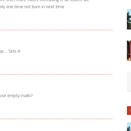
e then more cases increasing in all states we
nly one time not born in next time
p…. Tats it
those empty malls?