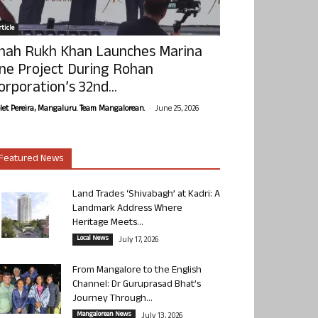
ticle
hah Rukh Khan Launches Marina
ne Project During Rohan
orporation’s 32nd...
-
olet Pereira, Mangaluru. Team Mangalorean.
June 25, 2026
Featured News
Land Trades ‘Shivabagh’ at Kadri: A
Landmark Address Where
Heritage Meets...
Local News
July 17, 2026
From Mangalore to the English
Channel: Dr Guruprasad Bhat’s
Journey Through...
Mangalorean News
July 13, 2026