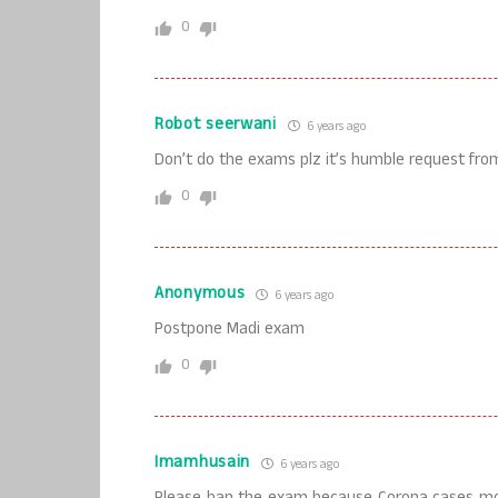
0
Robot seerwani
6 years ago
Don’t do the exams plz it’s humble request from
0
Anonymous
6 years ago
Postpone Madi exam
0
Imamhusain
6 years ago