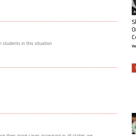
Ar
S
O
C
 students in this situation
Vi