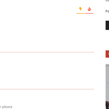
U
P
n please