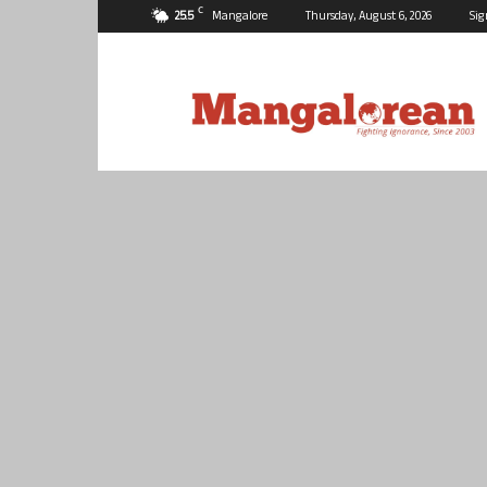
C
25.5
Mangalore
Thursday, August 6, 2026
Sig
Mangalorean.com