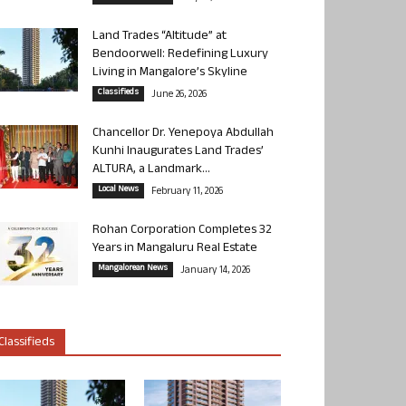
Land Trades “Altitude” at
Bendoorwell: Redefining Luxury
Living in Mangalore’s Skyline
Classifieds
June 26, 2026
Chancellor Dr. Yenepoya Abdullah
Kunhi Inaugurates Land Trades’
ALTURA, a Landmark...
Local News
February 11, 2026
Rohan Corporation Completes 32
Years in Mangaluru Real Estate
Mangalorean News
January 14, 2026
Classifieds