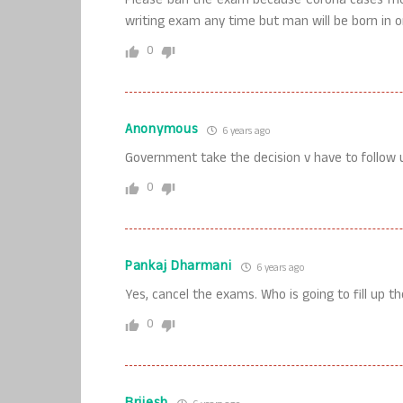
Please ban the exam because Corona cases mor
writing exam any time but man will be born in o
0
Anonymous
6 years ago
Government take the decision v have to follow u
0
Pankaj Dharmani
6 years ago
Yes, cancel the exams. Who is going to fill up 
0