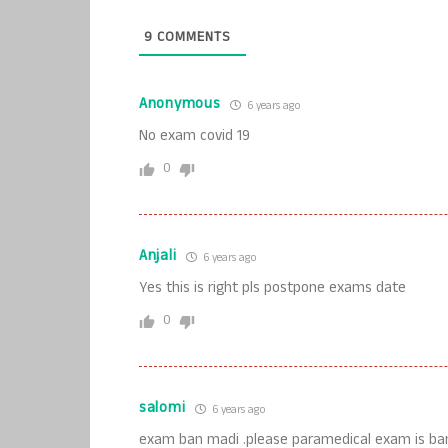
9
COMMENTS
Anonymous
6 years ago
No exam covid 19
0
Anjali
6 years ago
Yes this is right pls postpone exams date
0
salomi
6 years ago
exam ban madi .please paramedical exam is ba