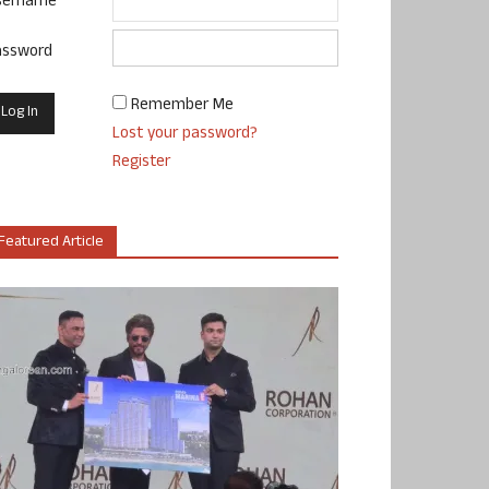
sername
assword
Remember Me
Lost your password?
Register
Featured Article