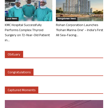
Local News
Mangalorean News
KMC Hospital Successfully
Rohan Corporation Launches
Performs Complex Thyroid
‘Rohan Marina One’ – India’s First
Surgery on 72-Year-Old Patient
All Sea-Facing...
in...
Obituary
Congratulations
Captured Moments