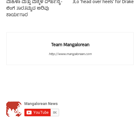
ಮಹಿಳಾ ಮತ್ತು ಮಕ್ಕಳ ದೌರ್ಜನ್ಯ-
JLo ‘head over heels’ for Drake
ಲಿಂಗ ತಾರತಮ್ಯದ ಅರಿವು
ಕಾರ್ಯಗಾರ
Team Mangalorean
http://www.mangalorean.com