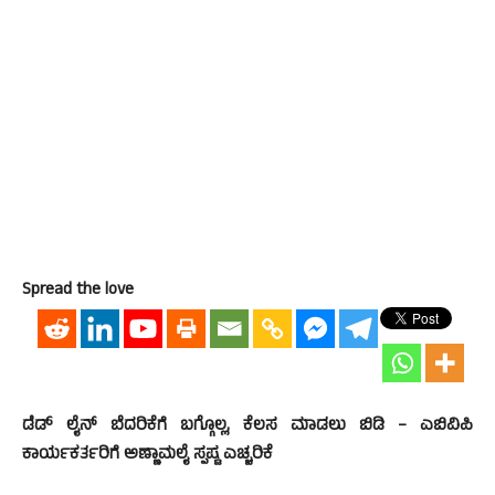
Spread the love
ಡೆಡ್ ಲೈನ್ ಬೆದರಿಕೆಗೆ ಬಗ್ಗೊಲ್ಲ, ಕೆಲಸ ಮಾಡಲು ಬಿಡಿ – ಎಬಿವಿಪಿ
ಕಾರ್ಯಕರ್ತರಿಗೆ ಅಣ್ಣಾಮಲೈ ಸ್ಪಷ್ಟ ಎಚ್ಚರಿಕೆ