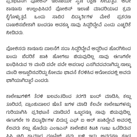
ಪ್ರತಿಭಟನೆಗೆ ಪೋಲಿಸ್ ಇಲಾಖೆಯೇ ಸ್ವತಃ ರಕ್ಷಣೆ ನೀಡುತ್ತದೆ. ಅದೇ
ಕಾನೂನು ಉಲ್ಲಂಘಿಸಿದರೆ ಪೋಲಿಸ್ ಇಲಾಖೆ ಮಾದರಿಯಾದ ಕ್ರಮ
ಕೈಗೊಳ್ಳುತ್ತದೆ. ಒಂದು ಸಾವಿರ ವಿದ್ಯಾರ್ತಿಗಳ ಮೇಲೆ ಪ್ರಕರಣ
ದಾಖಲಿಸಬೇಕಾಗಿ ಬಂದರೂ ಅದಕ್ಕೂ ನಾವು ಸಿದ್ದರಿದ್ದೇವೆ ಎಂದು ಎಚ್ಚರಿಕೆ
ನೀಡಿದರು.
ಪೋಲಿಸರು ಕಾನೂನು ಪಾಲನೆಗೆ ಸದಾ ಸಿದ್ದರಿದ್ದೇವೆ ಆದ್ದರಿಂದ ಹೊರಗಿನಿಂದ
ಬಂದು ಬೆದರಿಕೆ ಹಾಕಿ ಹೋಗಲು ಬಿಡುವುದಿಲ್ಲ ನಾವು ಈಗಾಗಲೇ
ಬಂಧಿಸಿರುವ 19 ಮಂದಿ ಪದೇ ಪದೇ ಅಪರಾಧ ಎಸಗಿವದವರಾಗಿದ್ದು ನಾಲ್ಕು
ಮಂದಿ ಆಲ್ದೂರಿನವರಿದ್ದು ಕೋಮು ಭಾವನೆ ಕೆರಳಿಸಿದ ಆರೋಪದಲ್ಲಿ ಅವರು
ಭಾಗಿಯಾಗಿದ್ದಾರೆ ಎಂದರು.
ಕಾಲೇಜುಗಳಿಗೆ ತೆರಳಿ ಬಲವಂತದಿಂದ ತರಗತಿ ಬಂದ್ ಮಾಡಿಸಿ, ಕಲ್ಲು
ತೂರಿದರೆ, ಪ್ರಾಂಶುಪಾಲರ ಜೊತೆ ಜಗಳ ಮಾಡಿ ಕೆಲವೇ ಕಾಲೇಜುಗಳನ್ನು
ಗುರಿಯಾಗಿಸಿ ಪ್ರತಿಭಟನೆ ಮಾಡಿದರೆ ಒಬ್ಬರನ್ನೂ ನಾವು ಬಿಡುವುದಿಲ್ಲ.
ಈಗಾಗಲೇ 19 ವಿದ್ಯಾರ್ಥಿಗಳ ವಿರುದ್ದ ಎಫ್ ಐ ಆರ್ ಹಾಕಿದ್ದೇವೆ ಅವರಲ್ಲಿ
ಕೆಲವರು ಕಲ್ಲು ಹೊಡೆದು ಎಂಇಎಸ್ ಕಾಲೇಜಿನ ಕಿಟಕಿ ಗಾಜು ಒಡೆದಿರುವ
ಸಿಸಿ ಟಿವಿ ಕ್ಯಾಮಾರ ಫೂಟೆಜ್ ನಮ್ಮ ಬಳಿ ಇದ್ದು ಅವರನ್ನೂ ಕೂಡ