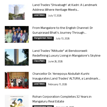
Land Trades ‘Shivabagh’ at Kadri: A Landmark
Address Where Heritage Meets...
Local News
July 17, 2026
From Mangalore to the English Channel: Dr
Guruprasad Bhat’s Journey Through...
Mangalorean News
July 13, 2026
Land Trades “Altitude” at Bendoorwell:
Redefining Luxury Living in Mangalore’s Skyline
Classifieds
June 26, 2026
Chancellor Dr. Yenepoya Abdullah Kunhi
Inaugurates Land Trades’ ALTURA, a Landmark...
Local News
February 11, 2026
Rohan Corporation Completes 32 Years in
Mangaluru Real Estate