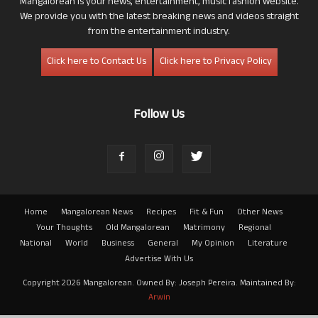
Mangalorean is your news, entertainment, music fashion website.
We provide you with the latest breaking news and videos straight
from the entertainment industry.
Click here to Contact Us
Click here to Privacy Policy
Follow Us
Home
Mangalorean News
Recipes
Fit & Fun
Other News
Your Thoughts
Old Mangalorean
Matrimony
Regional
National
World
Business
General
My Opinion
Literature
Advertise With Us
Copyright 2026 Mangalorean. Owned By: Joseph Pereira. Maintained By:
Arwin