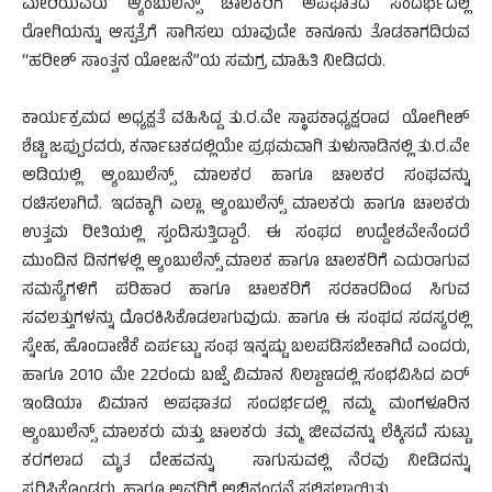
ಮೇರಿಯವರು ಆ್ಯಂಬುಲೆನ್ಸ್ ಚಾಲಕರಿಗೆ ಅಪಘಾತದ ಸಂದರ್ಭದಲ್ಲಿ
ರೋಗಿಯನ್ನು ಆಸ್ಪತ್ರೆಗೆ ಸಾಗಿಸಲು ಯಾವುದೇ ಕಾನೂನು ತೊಡಕಾಗದಿರುವ
“ಹರೀಶ್ ಸಾಂತ್ವನ ಯೋಜನೆ”ಯ ಸಮಗ್ರ ಮಾಹಿತಿ ನೀಡಿದರು.
ಕಾರ್ಯಕ್ರಮದ ಅಧ್ಯಕ್ಷತೆ ವಹಿಸಿದ್ದ ತು.ರ.ವೇ ಸ್ಥಾಪಕಾಧ್ಯಕ್ಷರಾದ ಯೋಗೀಶ್
ಶೆಟ್ಟಿ ಜಪ್ಪುರವರು, ಕರ್ನಾಟಕದಲ್ಲಿಯೇ ಪ್ರಥಮವಾಗಿ ತುಳುನಾಡಿನಲ್ಲಿ ತು.ರ.ವೇ
ಅಡಿಯಲ್ಲಿ ಆ್ಯಂಬುಲೆನ್ಸ್ ಮಾಲಕರ ಹಾಗೂ ಚಾಲಕರ ಸಂಘವನ್ನು
ರಚಿಸಲಾಗಿದೆ. ಇದಕ್ಕಾಗಿ ಎಲ್ಲಾ ಆ್ಯಂಬುಲೆನ್ಸ್ ಮಾಲಕರು ಹಾಗೂ ಚಾಲಕರು
ಉತ್ತಮ ರೀತಿಯಲ್ಲಿ ಸ್ಪಂದಿಸುತ್ತಿದ್ದಾರೆ. ಈ ಸಂಘದ ಉದ್ದೇಶವೇನೆಂದರೆ
ಮುಂದಿನ ದಿನಗಳಲ್ಲಿ ಆ್ಯಂಬುಲೆನ್ಸ್ ಮಾಲಕ ಹಾಗೂ ಚಾಲಕರಿಗೆ ಎದುರಾಗುವ
ಸಮಸ್ಯೆಗಳಿಗೆ ಪರಿಹಾರ ಹಾಗೂ ಚಾಲಕರಿಗೆ ಸರಕಾರದಿಂದ ಸಿಗುವ
ಸವಲತ್ತುಗಳನ್ನು ದೊರಕಿಸಿಕೊಡಲಾಗುವುದು. ಹಾಗೂ ಈ ಸಂಘದ ಸದಸ್ಯರಲ್ಲಿ
ಸ್ನೇಹ, ಹೊಂದಾಣಿಕೆ ಏರ್ಪಟ್ಟು ಸಂಘ ಇನ್ನಷ್ಟು ಬಲಪಡಿಸಬೇಕಾಗಿದೆ ಎಂದರು,
ಹಾಗೂ 2010 ಮೇ 22ರಂದು ಬಜ್ಪೆ ವಿಮಾನ ನಿಲ್ದಾಣದಲ್ಲಿ ಸಂಭವಿಸಿದ ಏರ್
ಇಂಡಿಯಾ ವಿಮಾನ ಅಪಘಾತದ ಸಂದರ್ಭದಲ್ಲಿ ನಮ್ಮ ಮಂಗಳೂರಿನ
ಆ್ಯಂಬುಲೆನ್ಸ್ ಮಾಲಕರು ಮತ್ತು ಚಾಲಕರು ತಮ್ಮ ಜೀವವನ್ನು ಲೆಕ್ಕಿಸದೆ ಸುಟ್ಟು
ಕರಗಲಾದ ಮೃತ ದೇಹವನ್ನು ಸಾಗುಸುವಲ್ಲಿ ನೆರವು ನೀಡಿದನ್ನು
ಸ್ಮರಿಸಿಕೊಂಡರು. ಹಾಗೂ ಅವರಿಗೆ ಅಭಿನಂದನೆ ಸಲ್ಲಿಸಲಾಯಿತು.