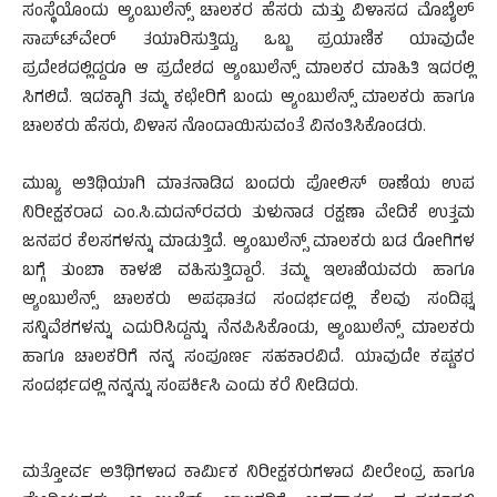
ಸಂಸ್ಥೆಯೊಂದು ಆ್ಯಂಬುಲೆನ್ಸ್ ಚಾಲಕರ ಹೆಸರು ಮತ್ತು ವಿಳಾಸದ ಮೊಬೈಲ್
ಸಾಪ್ಟ್‍ವೇರ್ ತಯಾರಿಸುತ್ತಿದ್ದು, ಒಬ್ಬ ಪ್ರಯಾಣಿಕ ಯಾವುದೇ
ಪ್ರದೇಶದಲ್ಲಿದ್ದರೂ ಆ ಪ್ರದೇಶದ ಆ್ಯಂಬುಲೆನ್ಸ್ ಮಾಲಕರ ಮಾಹಿತಿ ಇದರಲ್ಲಿ
ಸಿಗಲಿದೆ. ಇದಕ್ಕಾಗಿ ತಮ್ಮ ಕಛೇರಿಗೆ ಬಂದು ಆ್ಯಂಬುಲೆನ್ಸ್ ಮಾಲಕರು ಹಾಗೂ
ಚಾಲಕರು ಹೆಸರು, ವಿಳಾಸ ನೊಂದಾಯಿಸುವಂತೆ ವಿನಂತಿಸಿಕೊಂಡರು.
ಮುಖ್ಯ ಅತಿಥಿಯಾಗಿ ಮಾತನಾಡಿದ ಬಂದರು ಪೋಲಿಸ್ ಠಾಣೆಯ ಉಪ
ನಿರೀಕ್ಷಕರಾದ ಎಂ.ಸಿ.ಮದನ್‍ರವರು ತುಳುನಾಡ ರಕ್ಷಣಾ ವೇದಿಕೆ ಉತ್ತಮ
ಜನಪರ ಕೆಲಸಗಳನ್ನು ಮಾಡುತ್ತಿದೆ. ಆ್ಯಂಬುಲೆನ್ಸ್ ಮಾಲಕರು ಬಡ ರೋಗಿಗಳ
ಬಗ್ಗೆ ತುಂಬಾ ಕಾಳಜಿ ವಹಿಸುತ್ತಿದ್ದಾರೆ. ತಮ್ಮ ಇಲಾಖೆಯವರು ಹಾಗೂ
ಆ್ಯಂಬುಲೆನ್ಸ್ ಚಾಲಕರು ಅಪಘಾತದ ಸಂದರ್ಭದಲ್ಲಿ ಕೆಲವು ಸಂದಿಘ್ನ
ಸನ್ನಿವೆಶಗಳನ್ನು ಎದುರಿಸಿದ್ದನ್ನು ನೆನಪಿಸಿಕೊಂಡು, ಆ್ಯಂಬುಲೆನ್ಸ್ ಮಾಲಕರು
ಹಾಗೂ ಚಾಲಕರಿಗೆ ನನ್ನ ಸಂಪೂರ್ಣ ಸಹಕಾರವಿದೆ. ಯಾವುದೇ ಕಷ್ಟಕರ
ಸಂದರ್ಭದಲ್ಲಿ ನನ್ನನ್ನು ಸಂಪರ್ಕಿಸಿ ಎಂದು ಕರೆ ನೀಡಿದರು.
ಮತ್ತೋರ್ವ ಅತಿಥಿಗಳಾದ ಕಾರ್ಮಿಕ ನಿರೀಕ್ಷಕರುಗಳಾದ ವೀರೇಂದ್ರ ಹಾಗೂ