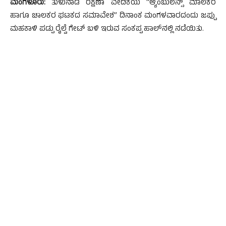
ಮಂಗಳೂರು:
ತುಳುನಾಡ ರಕ್ಷಣಾ ವೇದಿಕೆಯ “ಆ್ಯಂಬುಲೆನ್ಸ್ ಮಾಲಕರ
ಹಾಗೂ ಚಾಲಕರ ಘಟಕದ ಸಮಾವೇಶ” ದಿನಾಂಕ ಮಂಗಳವಾರದಂದು ಜಪ್ಪು
ಮಹಕಾಳಿ ಪಡ್ಪು ರೈಲ್ವೆ ಗೇಟ್ ಬಳಿ ಇರುವ ಸಂಕಪ್ಪ ಹಾಲ್‍ನಲ್ಲಿ ನಡೆಯಿತು.