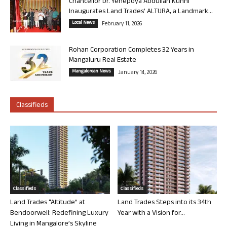
Chancellor Dr. Yenepoya Abdullah Kunhi
Inaugurates Land Trades’ ALTURA, a Landmark...
Local News
February 11, 2026
Rohan Corporation Completes 32 Years in
Mangaluru Real Estate
Mangalorean News
January 14, 2026
Classifieds
Classifieds
Classifieds
Land Trades “Altitude” at
Land Trades Steps into its 34th
Bendoorwell: Redefining Luxury
Year with a Vision for...
Living in Mangalore’s Skyline