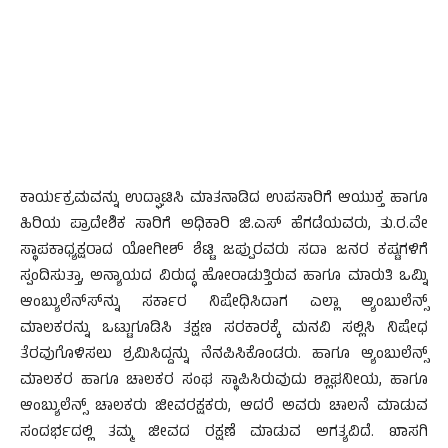
ಕಾರ್ಯಕ್ರಮವನ್ನು ಉದ್ಘಾಟಿಸಿ ಮಾತನಾಡಿದ ಉಪಸಾರಿಗೆ ಆಯುಕ್ತ ಹಾಗೂ
ಹಿರಿಯ ಪ್ರಾದೇಶಿಕ ಸಾರಿಗೆ ಅಧಿಕಾರಿ ಜಿ.ಎಸ್ ಹೆಗಡೆಯವರು, ತು.ರ.ವೇ
ಸ್ಥಾಪಕಾಧ್ಯಕ್ಷರಾದ ಯೋಗೀಶ್ ಶೆಟ್ಟಿ ಜಪ್ಪುರವರು ಸದಾ ಜನರ ಕಷ್ಟಗಳಿಗೆ
ಸ್ಪಂದಿಸುತ್ತಾ, ಅನ್ಯಾಯದ ವಿರುದ್ಧ ಹೋರಾಡುತ್ತಿರುವ ಹಾಗೂ ಮಾರುತಿ ಒಮ್ನಿ
ಆಂಬ್ಯುಲೆನ್ಸ್‍ನ್ನು ಸರ್ಕಾರ ನಿಷೇಧಿಸಿದಾಗ ಎಲ್ಲಾ ಆ್ಯಂಬುಲೆನ್ಸ್
ಮಾಲಕರನ್ನು ಒಟ್ಟುಗೂಡಿಸಿ ತಕ್ಷಣ ಸರಕಾರಕ್ಕೆ ಮನವಿ ಸಲ್ಲಿಸಿ ನಿಷೇಧ
ತೆರವುಗೊಳಿಸಲು ಶ್ರಮಿಸಿದ್ದನ್ನು ನೆನಪಿಸಿಕೊಂಡರು. ಹಾಗೂ ಆ್ಯಂಬುಲೆನ್ಸ್
ಮಾಲಕರ ಹಾಗೂ ಚಾಲಕರ ಸಂಘ ಸ್ಥಾಪಿಸಿರುವುದು ಶ್ಲಾಘನೀಯ, ಹಾಗೂ
ಆಂಬ್ಯುಲೆನ್ಸ್ ಚಾಲಕರು ಜೀವರಕ್ಷಕರು, ಆದರೆ ಅವರು ಚಾಲನೆ ಮಾಡುವ
ಸಂದರ್ಭದಲ್ಲಿ ತಮ್ಮ ಜೀವದ ರಕ್ಷಣೆ ಮಾಡುವ ಅಗತ್ಯವಿದೆ. ಖಾಸಗಿ