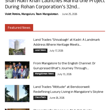
Shah Rukh Khan Launches Marina One Project
During Rohan Corporation’s 32nd...
-
Violet Pereira, Mangaluru. Team Mangalorean.
June 25, 2026
Featured News
Land Trades ‘Shivabagh’ at Kadri: A Landmark
Address Where Heritage Meets...
Local News
July 17, 2026
From Mangalore to the English Channel: Dr
Guruprasad Bhat’s Journey Through...
Mangalorean News
July 13, 2026
Land Trades “Altitude” at Bendoorwell:
Redefining Luxury Living in Mangalore’s Skyline
Classifieds
June 26, 2026