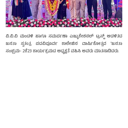
ವಿ.ವಿ.ವಿ ಮಂಡಳಿ ಹಾಗೂ ಸಮರ್ಪಣಾ ಎಜ್ಯುಕೇಶನಲ್ ಟ್ರಸ್ಟ್ ಆಡಳಿತದ
ಜನತಾ ಸ್ವತಂತ್ರ ಪದವಿಪೂರ್ವ ಕಾಲೇಜಿನ ವಾರ್ಷಿಕೋತ್ಸವ ‘ಜನತಾ
ಸಂಭ್ರಮ- 2ಕೆ23 ಕಾರ್ಯಕ್ರಮದ ಅಧ್ಯಕ್ಷತೆ ವಹಿಸಿ ಅವರು ಮಾತನಾಡಿದರು.