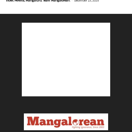
-
Violet Pereira, Mangaluru. Team Mangalorean.
December 23, 2025