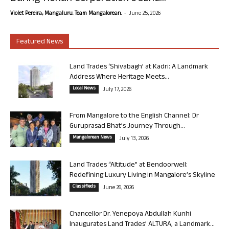
-
Violet Pereira, Mangaluru. Team Mangalorean.
June 25, 2026
Featured News
Land Trades ‘Shivabagh’ at Kadri: A Landmark
Address Where Heritage Meets...
Local News
July 17, 2026
From Mangalore to the English Channel: Dr
Guruprasad Bhat’s Journey Through...
Mangalorean News
July 13, 2026
Land Trades “Altitude” at Bendoorwell:
Redefining Luxury Living in Mangalore’s Skyline
Classifieds
June 26, 2026
Chancellor Dr. Yenepoya Abdullah Kunhi
Inaugurates Land Trades’ ALTURA, a Landmark...