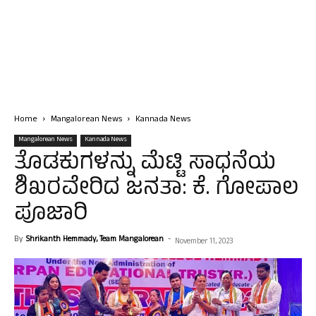
Home
Mangalorean News
Kannada News
Mangalorean News
Kannada News
ತೊಡಕುಗಳನ್ನು‌ ಮೆಟ್ಟಿ ಸಾಧನೆಯ
ಶಿಖರವೇರಿದ ಜನತಾ: ಕೆ. ಗೋಪಾಲ
ಪೂಜಾರಿ
By
Shrikanth Hemmady, Team Mangalorean
-
November 11, 2023