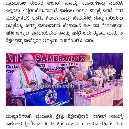
ಪ್ರಾಂಶುಪಾಲ ಶುಭಕರ ಆಚಾರ್, ಸಾಕಷ್ಟು ಸವಾಲುಗಳನ್ನು ಎದುರಿಸಿ
ಎಲ್ಲರನ್ನು ನಿಬ್ಬೆರಗುಗೊಳಿಸುವಂತೆ ಕಾಲೇಜು ಉನ್ನತ‌ ಮಟ್ಟಕ್ಕೆ ಏರಿದೆ. ಸತತ
ಪ್ರಯತ್ನಗಳಿದ್ದರೆ ಖಂಡಿತ ಗೆಲುವು ಸಾಧ್ಯ. ಜೀವನದಲ್ಲಿ ದೊಡ್ಡ ಗುರಿಯನ್ನು
ಇಟ್ಟುಕೊಳ್ಳಿ. ಜಗತ್ತು ವಿಶಾಲವಾಗಿದೆ. ಬೇಕಾದಂತೆ ಈಜಿ ದಡ ಸೇರಬಹುದು.
ಇಡೀ ಜಗತ್ತನ್ನು ಬದಲಾಯಿಸುವ ತಾಕತ್ತು ಇದ್ದರೆ ಅದು ಶಿಕ್ಷಣಕ್ಕೆ‌ ಮಾತ್ರ. ಆ
ಶಿಕ್ಷಣವನ್ನು ನೀವೆಲ್ಲರೂ ಆಸಕ್ತಿಯಿಂದ ಪಡೆಯಿರಿ ಎಂದರು.
ಮುಖ್ಯತಿಥಿಗಳಾಗಿ ಬೈಂದೂರು ಕ್ಷೇತ್ರ ಶಿಕ್ಷಣಾಧಿಕಾರಿ ನಾಗೇಶ್ ನಾಯ್ಕ್,
ಕಾಲೇಜಿನ ಶೈಕ್ಷಣಿಕ ಮಾರ್ಗದರ್ಶಕಿ ಚಿತ್ರಾ ಕಾರಂತ್, ಜನತಾ ಪ್ರೌಢ ಶಾಲೆಯ