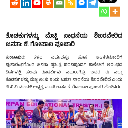
ತೊಡಕುಗಳನ್ನು‌ ಮೆಟ್ಟಿ ಸಾಧನೆಯ ಶಿಖರವೇರಿದ
ಜನತಾ: ಕೆ. ಗೋಪಾಲ ಪೂಜಾರಿ
ಕುಂದಾಪುರ:
ಕಳೆದ ವರ್ಷವಷ್ಟೇ ಹೊಸ ಆಡಳಿತದೊಂದಿಗೆ
ಪುನಾರಂಭಗೊಂಡ ಜನತಾ ಸ್ವತಂತ್ರ ಪದವಿಪೂರ್ವ ಕಾಲೇಜಿಗೆ ಆರಂಭದ
ದಿನಗಳಲ್ಲಿ ಹಲವು ತೊಡಕುಗಳು ಎದುರಾಗಿತ್ತು. ಆದರೆ ಈ ಎಲ್ಲಾ
ತೊಡಕುಗಳನ್ನು‌ ಮೆಟ್ಟಿ ನಿಂತು ಇಂದು ಜನತಾ ಸಾಧನೆಯ ಶಿಖರವೇರಿದೆ ಎಂದು
ವಿ.ವಿ.ವಿ ಮಂಡಳಿ ಅಧ್ಯಕ್ಷ, ಮಾಜಿ ಶಾಸಕ ಕೆ. ಗೋಪಾಲ ಪೂಜಾರಿ ಹೇಳಿದರು.