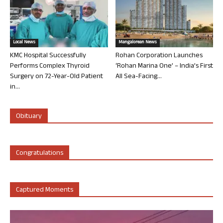
Local News
Mangalorean News
KMC Hospital Successfully
Rohan Corporation Launches
Performs Complex Thyroid
‘Rohan Marina One’ – India’s First
Surgery on 72-Year-Old Patient
All Sea-Facing...
in...
Obituary
Congratulations
Captured Moments