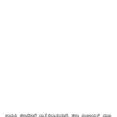
ಉಡುಪಿ ಜಿಲ್ಲಾಧಿಕಾರಿ ಡಾ.ಕೆ.ವಿದ್ಯಾಕುಮಾರಿ, ಜಿಲ್ಲಾ ಪಂಚಾಯತ್ ಮುಖ್ಯ