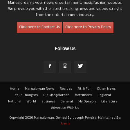
Mangalorean is your news, entertainment, music fashion website.
We provide you with the latest breaking news and videos straight
from the entertainment industry.
Click here to Contact Us
Click here to Privacy Policy
Follow Us
Home
Mangalorean News
Recipes
Fit & Fun
Other News
Your Thoughts
Old Mangalorean
Matrimony
Regional
National
World
Business
General
My Opinion
Literature
Advertise With Us
Copyright 2026 Mangalorean. Owned By: Joseph Pereira. Maintained By:
Arwin