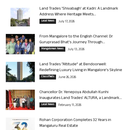
Land Trades ‘Shivabagh’ at Kadri: A Landmark
Address Where Heritage Meets...
Local News
July 17, 2026
From Mangalore to the English Channel: Dr
Guruprasad Bhat’s Journey Through...
Mangalorean News
July 13, 2026
Land Trades “Altitude” at Bendoorwell:
Redefining Luxury Living in Mangalore’s Skyline
Classifieds
June 26, 2026
Chancellor Dr. Yenepoya Abdullah Kunhi
Inaugurates Land Trades’ ALTURA, a Landmark...
Local News
February 11, 2026
Rohan Corporation Completes 32 Years in
Mangaluru Real Estate