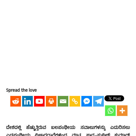
Spread the love
ದೇಶದಲ್ಲಿ ಹೆಚ್ಚುತ್ತಿರುವ ಬಲಪಂಥೀಯ ಸವಾಲುಗಳನ್ನು ಎದುರಿಸಲು