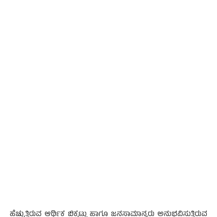
ಹೆಚ್ಚುತ್ತಿರುವ ಆರ್ಥಿಕ ಬಿಕ್ಕಟ್ಟು ಹಾಗೂ ಜನಸಾಮಾನ್ಯರು ಅನುಭವಿಸುತ್ತಿರುವ