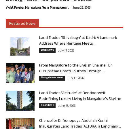
-
Violet Pereira, Mangaluru. Team Mangalorean.
June 25, 2026
Featured News
Land Trades ‘Shivabagh’ at Kadri: A Landmark
Address Where Heritage Meets...
Local News
July 17, 2026
From Mangalore to the English Channel: Dr
Guruprasad Bhat’s Journey Through...
Mangalorean News
July 13, 2026
Land Trades “Altitude” at Bendoorwell:
Redefining Luxury Living in Mangalore’s Skyline
Classifieds
June 26, 2026
Chancellor Dr. Yenepoya Abdullah Kunhi
Inaugurates Land Trades’ ALTURA, a Landmark...