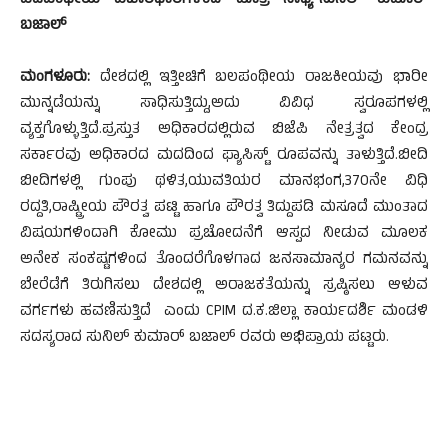
ಎಡಪಂಥೀಯ ವಿಚಾರಧಾರೆಗಳಿಂದ ಮಾತ್ರ ಸಾಧ್ಯ-ಸುನಿಲ್ ಕುಮಾರ್
ಬಜಾಲ್
ಮಂಗಳೂರು:
ದೇಶದಲ್ಲಿ ಇತ್ತೀಚಿಗೆ ಬಲಪಂಥೀಯ ರಾಜಕೀಯವು ಭಾರೀ
ಮುನ್ನಡೆಯನ್ನು ಸಾಧಿಸುತ್ತಿದ್ದು,ಅದು ವಿವಿಧ ಸ್ವರೂಪಗಳಲ್ಲಿ
ವ್ಯಕ್ತಗೊಳ್ಳುತ್ತಿದೆ.ಪ್ರಸ್ತುತ ಅಧಿಕಾರದಲ್ಲಿರುವ ಬಿಜೆಪಿ ನೇತ್ರತ್ವದ ಕೇಂದ್ರ
ಸರ್ಕಾರವು ಅಧಿಕಾರದ ಮದದಿಂದ ಫ್ಯಾಸಿಸ್ಟ್ ರೂಪವನ್ನು ತಾಳುತ್ತಿದೆ.ಬೀದಿ
ಬೀದಿಗಳಲ್ಲಿ ಗುಂಪು ಥಳಿತ,ಯುವತಿಯರ ಮಾನಭಂಗ,370ನೇ ವಿಧಿ
ರದ್ದತಿ,ರಾಷ್ಟ್ರೀಯ ಪೌರತ್ವ ಪಟ್ಟಿ ಹಾಗೂ ಪೌರತ್ವ ತಿದ್ದುಪಡಿ ಮಸೂದೆ ಮುಂತಾದ
ವಿಷಯಗಳಿಂದಾಗಿ ಕೋಮು ಪ್ರಚೋದನೆಗೆ ಆಸ್ಪದ ನೀಡುವ ಮೂಲಕ
ಅನೇಕ ಸಂಕಷ್ಟಗಳಿಂದ ತೊಂದರೆಗೊಳಗಾದ ಜನಸಾಮಾನ್ಯರ ಗಮನವನ್ನು
ಬೇರೆಡೆಗೆ ತಿರುಗಿಸಲು ದೇಶದಲ್ಲಿ ಅರಾಜಕತೆಯನ್ನು ಸ್ರಷ್ಠಿಸಲು ಆಳುವ
ವರ್ಗಗಳು ಹವಣಿಸುತ್ತಿದೆ ಎಂದು CPIM ದ.ಕ.ಜಿಲ್ಲಾ ಕಾರ್ಯದರ್ಶಿ ಮಂಡಳಿ
ಸದಸ್ಯರಾದ ಸುನಿಲ್ ಕುಮಾರ್ ಬಜಾಲ್ ರವರು ಅಭಿಪ್ರಾಯ ಪಟ್ಟರು.