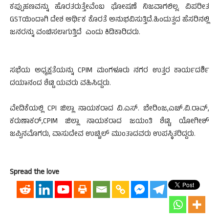
ಕಪ್ಪುಹಣವನ್ನು ಹೊರತರುತ್ತೇವೆಂಬ ಘೋಷಣೆ ನಿಜವಾಗಲಿಲ್ಲ. ವಿಪರೀತ
GSTಯಿಂದಾಗಿ ದೇಶ ಆರ್ಥಿಕ ಕೊರತೆ ಅನುಭವಿಸುತ್ತಿದೆ.ಹಿಂದುತ್ವದ ಹೆಸರಿನಲ್ಲಿ
ಜನರನ್ನು ವಂಚಿಸಲಾಗುತ್ತಿದೆ ಎಂದು ಕಿಡಿಕಾರಿದರು.
ಸಭೆಯ ಅಧ್ಯಕ್ಷತೆಯನ್ನು CPIM ಮಂಗಳೂರು ನಗರ ಉತ್ತರ ಕಾರ್ಯದರ್ಶಿ
ದಯಾನಂದ ಶೆಟ್ಟಿ ಯವರು ವಹಿಸಿದ್ದರು.
ವೇದಿಕೆಯಲ್ಲಿ CPI ಜಿಲ್ಲಾ ನಾಯಕರಾದ ವಿ.ಎಸ್. ಬೇರಿಂಜ,ಎಚ್.ವಿ.ರಾವ್,
ಕರುಣಾಕರ್,CPIM ಜಿಲ್ಲಾ ನಾಯಕರಾದ ಜಯಂತಿ ಶೆಟ್ಟಿ, ಯೋಗೀಶ್
ಜಪ್ಪಿನಮೊಗರು, ವಾಸುದೇವ ಉಚ್ಚಿಲ್ ಮುಂತಾದವರು ಉಪಸ್ಥಿತರಿದ್ದರು.
Spread the love