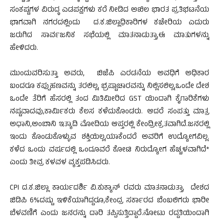
ಸಂಕಷ್ಟಗಳ ವಿರುದ್ಧ ಎಡಪಕ್ಷಗಳು ಕರೆ ನೀಡಿದ ಅಖಿಲ ಭಾರತ ಪ್ರತಿಭಟನೆಯ
ಭಾಗವಾಗಿ ನಗರದಲ್ಲಿಂದು ದ.ಕ.ಜಿಲ್ಲಾಧಿಕಾರಿಗಳ ಕಚೇರಿಯ ಎದುರು
ಜರುಗಿದ ಸಾರ್ವಜನಿಕ ಸಭೆಯಲ್ಲಿ ಮಾತನಾಡುತ್ತಾ,ಈ ಮಾತುಗಳನ್ನು
ಹೇಳಿದರು.
ಮುಂದುವರಿಸುತ್ತಾ ಅವರು, ಬಿಜೆಪಿ ಎರಡನೆಯ ಅವಧಿಗೆ ಅಧಿಕಾರ
ಬಂದರೂ ಕಪ್ಪುಹಣವನ್ನು ತರಲಿಲ್ಲ, ಭ್ರಷ್ಟಾಚಾರವನ್ನು ನಿಲ್ಲಿಸಲಿಲ್ಲ,ಒಂದೇ ದೇಶ
ಒಂದೇ ತೆರಿಗೆ ಹೆಸರಲ್ಲಿ ತಂದ ಮಿತಿಮೀರಿದ GST ಯಿಂದಾಗಿ ಕೈಗಾರಿಕೆಗಳು
ನಷ್ಟವಾದವು,ಕಾರ್ಮಿಕರು ಕೆಲಸ ಕಳೆದುಕೊಂಡರು. ಆದರೆ ಸಂಪತ್ತು ಮಾತ್ರ
ಅಧಾನಿ,ಅಂಬಾನಿ ಇತ್ಯಾದಿ ಮೋದಿಯ ಆಪ್ತರಲ್ಲಿ ಕೇಂದ್ರೀಕ್ರತವಾಗಿದೆ.ಜನರಲ್ಲಿ
ಇಂದು ಕೊಂಡುಕೊಳ್ಳುವ ಶಕ್ತಿಯಿಲ್ಲ,ಯಾಕೆಂದರೆ ಅವರಿಗೆ ಉದ್ಯೋಗವಿಲ್ಲ.
ಕಳೆದ ಒಂದು ವರ್ಷದಲ್ಲಿ ಒಂದೂವರೆ ಕೋಟಿ ನಿರುದ್ಯೋಗ ಹೆಚ್ಚಳವಾಗಿದೆ*
ಎಂದು ತೀವ್ರ ಕಳವಳ ವ್ಯಕ್ತಪಡಿಸಿದರು.
CPI ದ.ಕ‌.ಜಿಲ್ಲಾ ಕಾರ್ಯದರ್ಶಿ ವಿ.ಕುಕ್ಯಾನ್ ರವರು ಮಾತನಾಡುತ್ತಾ, ದೇಶದ
ಜಿಡಿಪಿ 6%ದಷ್ಟು ಇಳಿಕೆಯಾಗಿದ್ದರೂ,ಕೇಂದ್ರ ಸರ್ಕಾರದ ಬೆಂಬಲಿಗರು ಭಾರೀ
ಬೆಳವಣಿಗೆ ಎಂದು ಜನರನ್ನು ದಾರಿ ತಪ್ಪಿಸುತ್ತಿದ್ದಾರೆ.ನೋಟು ರದ್ದತಿಯಿಂದಾಗಿ