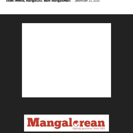
-
Violet Pereira, Mangaluru. Team Mangalorean.
December 23, 2025