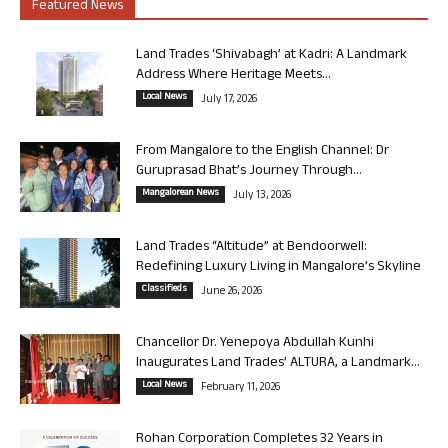
Featured News
Land Trades ‘Shivabagh’ at Kadri: A Landmark
Address Where Heritage Meets...
Local News
July 17, 2026
From Mangalore to the English Channel: Dr
Guruprasad Bhat’s Journey Through...
Mangalorean News
July 13, 2026
Land Trades “Altitude” at Bendoorwell:
Redefining Luxury Living in Mangalore’s Skyline
Classifieds
June 26, 2026
Chancellor Dr. Yenepoya Abdullah Kunhi
Inaugurates Land Trades’ ALTURA, a Landmark...
Local News
February 11, 2026
Rohan Corporation Completes 32 Years in