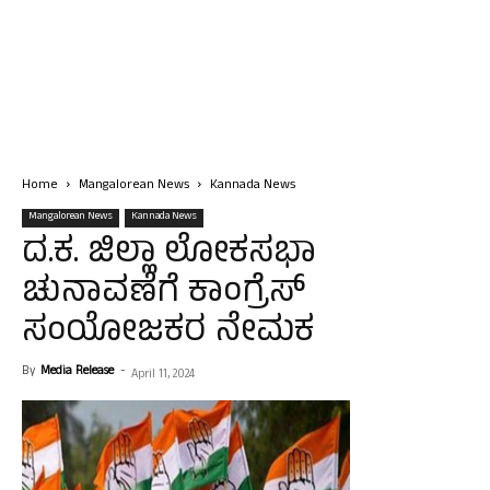
Home
Mangalorean News
Kannada News
Mangalorean News
Kannada News
ದ.ಕ. ಜಿಲ್ಲಾ ಲೋಕಸಭಾ
ಚುನಾವಣೆಗೆ ಕಾಂಗ್ರೆಸ್
ಸಂಯೋಜಕರ ನೇಮಕ
By
Media Release
-
April 11, 2024