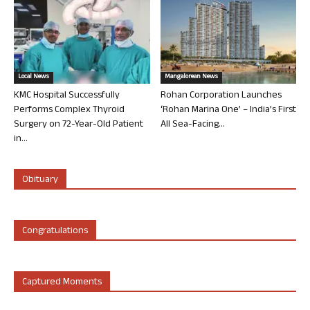
Local News
Mangalorean News
KMC Hospital Successfully
Rohan Corporation Launches
Performs Complex Thyroid
‘Rohan Marina One’ – India’s First
Surgery on 72-Year-Old Patient
All Sea-Facing...
in...
Obituary
Congratulations
Captured Moments