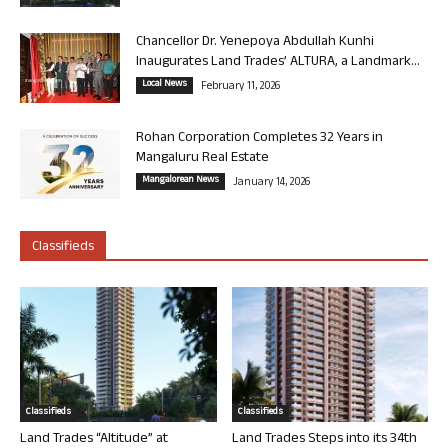
Chancellor Dr. Yenepoya Abdullah Kunhi
Inaugurates Land Trades’ ALTURA, a Landmark...
Local News
February 11, 2026
Rohan Corporation Completes 32 Years in
Mangaluru Real Estate
Mangalorean News
January 14, 2026
Classifieds
Classifieds
Classifieds
Land Trades “Altitude” at
Land Trades Steps into its 34th