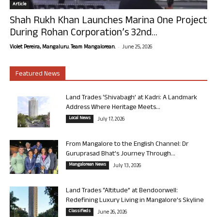
Article
Shah Rukh Khan Launches Marina One Project
During Rohan Corporation’s 32nd...
-
Violet Pereira, Mangaluru. Team Mangalorean.
June 25, 2026
Featured News
Land Trades ‘Shivabagh’ at Kadri: A Landmark
Address Where Heritage Meets...
Local News
July 17, 2026
From Mangalore to the English Channel: Dr
Guruprasad Bhat’s Journey Through...
Mangalorean News
July 13, 2026
Land Trades “Altitude” at Bendoorwell:
Redefining Luxury Living in Mangalore’s Skyline
Classifieds
June 26, 2026