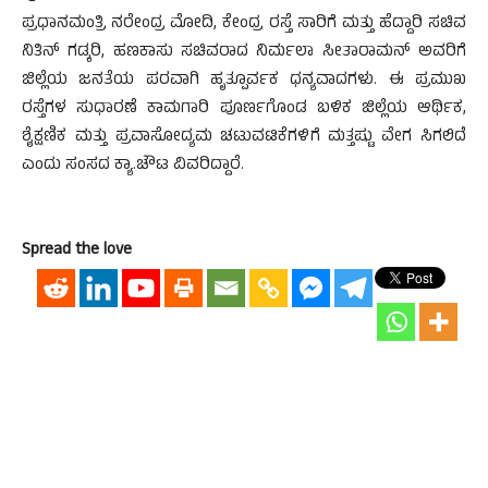
ಪ್ರಧಾನಮಂತ್ರಿ ನರೇಂದ್ರ ಮೋದಿ, ಕೇಂದ್ರ ರಸ್ತೆ ಸಾರಿಗೆ ಮತ್ತು ಹೆದ್ದಾರಿ ಸಚಿವ
ನಿತಿನ್ ಗಡ್ಕರಿ, ಹಣಕಾಸು ಸಚಿವರಾದ ನಿರ್ಮಲಾ ಸೀತಾರಾಮನ್ ಅವರಿಗೆ
ಜಿಲ್ಲೆಯ ಜನತೆಯ ಪರವಾಗಿ ಹೃತ್ಪೂರ್ವಕ ಧನ್ಯವಾದಗಳು. ಈ ಪ್ರಮುಖ
ರಸ್ತೆಗಳ ಸುಧಾರಣೆ ಕಾಮಗಾರಿ ಪೂರ್ಣಗೊಂಡ ಬಳಿಕ ಜಿಲ್ಲೆಯ ಆರ್ಥಿಕ,
ಶೈಕ್ಷಣಿಕ ಮತ್ತು ಪ್ರವಾಸೋದ್ಯಮ ಚಟುವಟಿಕೆಗಳಿಗೆ ಮತ್ತಷ್ಟು ವೇಗ ಸಿಗಲಿದೆ
ಎಂದು ಸಂಸದ ಕ್ಯಾ.ಚೌಟ ವಿವರಿದ್ದಾರೆ.
Spread the love