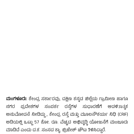
ಮಂಗಳೂರು:
ಕೇಂದ್ರ ಸರ್ಕಾರವು, ದಕ್ಷಿಣ ಕನ್ನಡ ಜಿಲ್ಲೆಯ ಗ್ರಾಮೀಣ ಹಾಗೂ
ನಗರ ಪ್ರದೇಶಗಳ ಸಂಪರ್ಕ ರಸ್ತೆಗಳ ಸುಧಾರಣೆಗೆ ಆಡಳಿತಾತ್ಮಕ
ಅನುಮೋದನೆ ನೀಡಿದ್ದು , ಕೇಂದ್ರ ರಸ್ತೆ ಮತ್ತು ಮೂಲಸೌಕರ್ಯ ನಿಧಿ (CRIF)
ಅಡಿಯಲ್ಲಿ ಒಟ್ಟು 57 ಕೋ. ರೂ. ವೆಚ್ಚದ ಅಭಿವೃದ್ಧಿ ಯೋಜನೆಗೆ ಮಂಜೂರು
ಮಾಡಿದೆ ಎಂದು ದ.ಕ. ಸಂಸದ ಕ್ಯಾ. ಬ್ರಿಜೇಶ್ ಚೌಟ ತಿಳಿಸಿದ್ದಾರೆ.