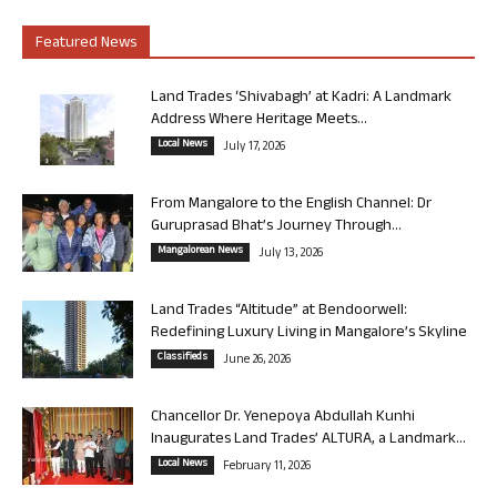
Featured News
Land Trades ‘Shivabagh’ at Kadri: A Landmark
Address Where Heritage Meets...
Local News
July 17, 2026
From Mangalore to the English Channel: Dr
Guruprasad Bhat’s Journey Through...
Mangalorean News
July 13, 2026
Land Trades “Altitude” at Bendoorwell:
Redefining Luxury Living in Mangalore’s Skyline
Classifieds
June 26, 2026
Chancellor Dr. Yenepoya Abdullah Kunhi
Inaugurates Land Trades’ ALTURA, a Landmark...
Local News
February 11, 2026