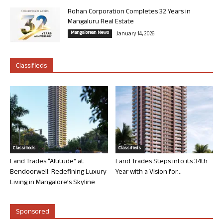
Rohan Corporation Completes 32 Years in
Mangaluru Real Estate
Mangalorean News
January 14, 2026
Classifieds
Classifieds
Classifieds
Land Trades “Altitude” at
Land Trades Steps into its 34th
Bendoorwell: Redefining Luxury
Year with a Vision for...
Living in Mangalore’s Skyline
Sponsored