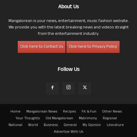
About Us
Mangalorean is your news, entertainment, music fashion website.
We provide you with the latest breaking news and videos straight
from the entertainment industry.
Click here to Contact Us
Click here to Privacy Policy
Follow Us
Home
Mangalorean News
Recipes
Fit & Fun
Other News
Your Thoughts
Old Mangalorean
Matrimony
Regional
National
World
Business
General
My Opinion
Literature
Advertise With Us