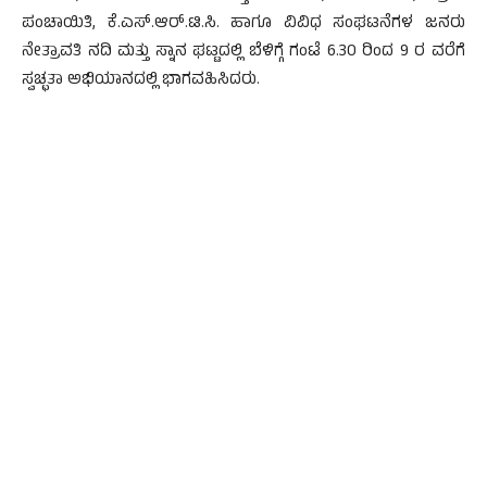
ಪಂಚಾಯಿತಿ, ಕೆ.ಎಸ್.ಆರ್.ಟಿ.ಸಿ. ಹಾಗೂ ವಿವಿಧ ಸಂಘಟನೆಗಳ ಜನರು
ನೇತ್ರಾವತಿ ನದಿ ಮತ್ತು ಸ್ನಾನ ಘಟ್ಟದಲ್ಲಿ ಬೆಳಿಗ್ಗೆ ಗಂಟೆ 6.30 ರಿಂದ 9 ರ ವರೆಗೆ
ಸ್ವಚ್ಛತಾ ಅಭಿಯಾನದಲ್ಲಿ ಭಾಗವಹಿಸಿದರು.