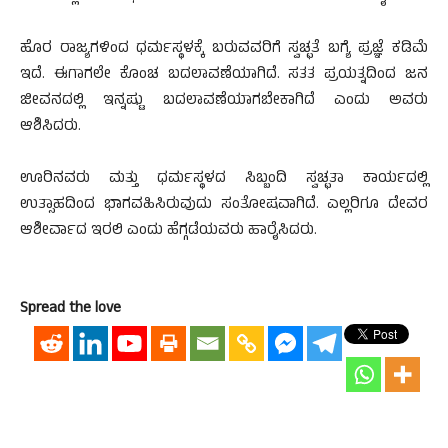
ಹೊರ ರಾಜ್ಯಗಳಿಂದ ಧರ್ಮಸ್ಥಳಕ್ಕೆ ಬರುವವರಿಗೆ ಸ್ವಚ್ಛತೆ ಬಗ್ಯೆ ಪ್ರಜ್ಞೆ ಕಡಿಮೆ
ಇದೆ. ಈಗಾಗಲೇ ಕೊಂಚ ಬದಲಾವಣೆಯಾಗಿದೆ. ಸತತ ಪ್ರಯತ್ನದಿಂದ ಜನ
ಜೀವನದಲ್ಲಿ ಇನ್ನಷ್ಟು ಬದಲಾವಣೆಯಾಗಬೇಕಾಗಿದೆ ಎಂದು ಅವರು
ಆಶಿಸಿದರು.
ಊರಿನವರು ಮತ್ತು ಧರ್ಮಸ್ಥಳದ ಸಿಬ್ಬಂದಿ ಸ್ವಚ್ಛತಾ ಕಾರ್ಯದಲ್ಲಿ
ಉತ್ಸಾಹದಿಂದ ಭಾಗವಹಿಸಿರುವುದು ಸಂತೋಷವಾಗಿದೆ. ಎಲ್ಲರಿಗೂ ದೇವರ
ಆಶೀರ್ವಾದ ಇರಲಿ ಎಂದು ಹೆಗ್ಗಡೆಯವರು ಹಾರೈಸಿದರು.
Spread the love